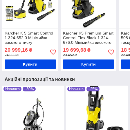
Karcher K 5 Smart Control
Karcher K5 Premium Smart
Karc
1.324-652.0 Мінімийка
Control Flex Black 1.324-
508.
високого тиску
676.0 Мінімийка високого
тиск
тиску
20 999,16
19 699,68
18 
₴
₴
24 999 ₴
23 452 ₴
22 40
Купити
Купити
Акційні пропозиції та новинки
Новинка
–30%
Новинка
–25%