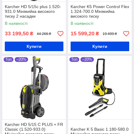
Karcher HD 5/15c plus 1.520-
Karcher K5 Power Control Flex
931.0 Мінімийка високого
1.324-700.0 Мінімийка
тиску 2 насадки
високого тиску
В наявності
В наявності
33 199,50
15 599,20
₴
₴
44 266 ₴
19 499 ₴
Купити
Купити
Топ
–20%
Топ
–20%
Karcher HD 5/15 C PLUS + FR
Classic (1.520-933.0)
Karcher K 5 Basic 1.180-580.0