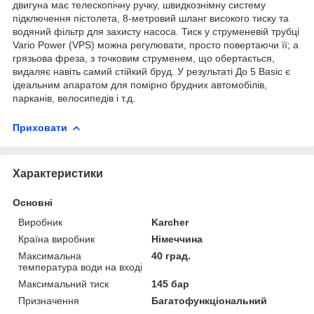
двигуна має телескопічну ручку, швидкознімну систему
підключення пістолета, 8-метровий шланг високого тиску та
водяний фільтр для захисту насоса. Тиск у струменевій трубці
Vario Power (VPS) можна регулювати, просто повертаючи її; а
грязьова фреза, з точковим струменем, що обертається,
видаляє навіть самий стійкий бруд. У результаті До 5 Basic є
ідеальним апаратом для помірно брудних автомобілів,
парканів, велосипедів і т.д.
Приховати
Характеристики
Основні
Виробник
Karcher
Країна виробник
Німеччина
Максимальна
40 град.
температура води на вході
Максимальний тиск
145 бар
Призначення
Багатофункціональний