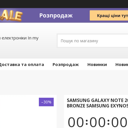
 електроніки In my
Доставка та оплата
Pозпродаж
Новинки
Нови
SAMSUNG GALAXY NOTE 20
–30%
BRONZE SAMSUNG EXYNOS 
0
0
0
0
0
0