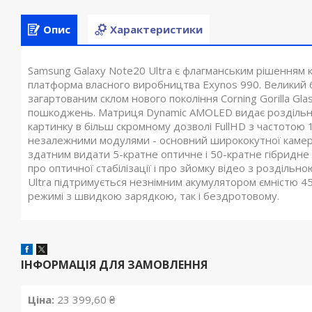
Опис
Характеристики
Samsung Galaxy Note20 Ultra є флагманським рішенням к
платформа власного виробництва Exynos 990. Великий 6,
загартованим склом нового покоління Corning Gorilla Gla
пошкоджень. Матриця Dynamic AMOLED видає роздільну
картинку в більш скромному дозволі FullHD з частотою
незалежними модулями - основний ширококутної камеро
здатним видати 5-кратне оптичне і 50-кратне гібридне
про оптичної стабілізації і про зйомку відео з розділь
Ultra підтримується незнімним акумулятором ємністю 4
режимі з швидкою зарядкою, так і бездротовому.
ІНФОРМАЦІЯ ДЛЯ ЗАМОВЛЕННЯ
Ціна:
23 399,60 ₴