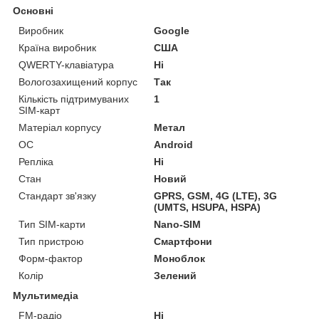
Основні
Виробник
Google
Країна виробник
США
QWERTY-клавіатура
Ні
Вологозахищений корпус
Так
Кількість підтримуваних
1
SIM-карт
Матеріал корпусу
Метал
ОС
Android
Репліка
Ні
Стан
Новий
Стандарт зв'язку
GPRS, GSM, 4G (LTE), 3G
(UMTS, HSUPA, HSPA)
Тип SIM-карти
Nano-SIM
Тип пристрою
Смартфони
Форм-фактор
Моноблок
Колір
Зелений
Мультимедіа
FM-радіо
Ні