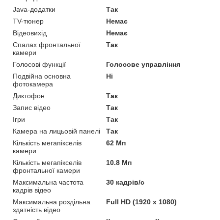
Java-додатки
Так
TV-тюнер
Немає
Відеовихід
Немає
Спалах фронтальної
Так
камери
Голосові функції
Голосове управління
Подвійна основна
Ні
фотокамера
Диктофон
Так
Запис відео
Так
Ігри
Так
Камера на лицьовій панелі
Так
Кількість мегапікселів
62 Мп
камери
Кількість мегапікселів
10.8 Мп
фронтальної камери
Максимальна частота
30 кадрів/с
кадрів відео
Максимальна роздільна
Full HD (1920 x 1080)
здатність відео