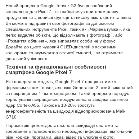
Новий процесор Google Tensor G2 був розроблений
спеціально для Pixel 7 - він забезпечує приголомшливу
продуктивність, корисні функції та високу якість фото та відео.
Ви можете підправити свої фотографії за допомогою
спеціальних інструментів Pixel, таких як «Чарівна гумка», яка
легко видаляє об'єкти, що відволікають з фотографії, або
«Розмиття обличчя», яке виправляє особи не у фокусі.
Додайте до цього чудовий OLED-дисплей з яскравими
кольорами та акумулятор великої ємності, і ви отримаєте
ідеальний універсал.
Технічні та функціональні особливості
смартфона Google Pixel 7
Як і попередня модель, Google Pixel 7 працюватиме з
фірмовим чіпом Tensor, але вже Generation 2, який виконаний
за покращеним 4-нм техпроцесом. Такий процесор порадує
користувачів покращеною продуктивністю завдяки задіянню
ядер Cortex-A55. Також на 10-20% зростуть
енергоефективність та швидкодія відеоприскорювача Mali-
G710.
Параметрів цілком достатньо для швидкодії системи та
зберігання в телефоні всієї необхідної інформації, включаючи
різні корисні програми, цікаві відео та улюблені фото.