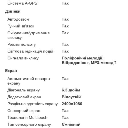
Система A-GPS
Так
Дзвінки
Автодозвон
Так
Гучний зв'язок
Так
Очікування/утримання
Так
виклику
Режим польоту
Так
Світлова індикація подій
Так
Сигнали виклику
Поліфонічні мелодії,
Вібродзвінок, MP3-мелодії
Екран
Автоматичний поворот
Так
екрану
Діагональ екрану
6.3 дюйм
Додатковий екран
Відсутній
Роздільна здатність екрану
2400x1080
Сенсорний екран
Так
Технологія Multitouch
Так
Тип сенсорного екрану
Ємнісний