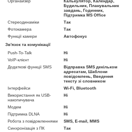
Органайзер
Калькулятор, Календар,
Будильник, Планувальник
завдань, Годинник,
Підтримка MS Office
Стереодинаміки
Так
Фотокамера
Так
Функції камери
Автофокус
Зв'язок та комунікації
Push-To-Talk
Ні
VoIP-клієнт
Ні
Додаткові функції SMS
Відправка SMS декільком
адресатам, Шаблони
повідомлень, Введення
тексту зі словником
Інтерфейси
Wi-Fi, Bluetooth
Використання як USB-
Ні
накопичувача
Модем
Ні
Підтримка DLNA
Ні
Робота з повідомленнями
SMS, E-mail, MMS
Синхронізація з ПК
Так