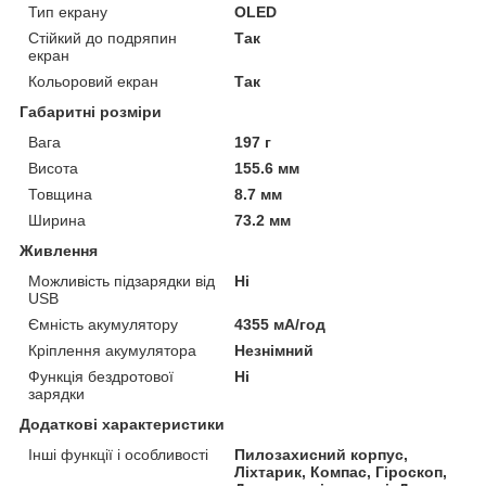
Тип екрану
OLED
Стійкий до подряпин
Так
екран
Кольоровий екран
Так
Габаритні розміри
Вага
197 г
Висота
155.6 мм
Товщина
8.7 мм
Ширина
73.2 мм
Живлення
Можливість підзарядки від
Ні
USB
Ємність акумулятору
4355 мА/год
Кріплення акумулятора
Незнімний
Функція бездротової
Ні
зарядки
Додаткові характеристики
Інші функції і особливості
Пилозахисний корпус,
Ліхтарик, Компас, Гіроскоп,