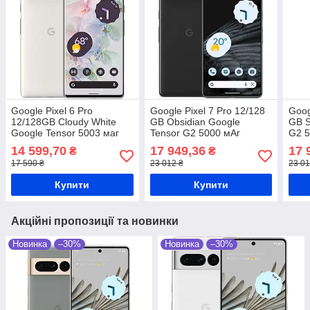
Google Pixel 6 Pro
Google Pixel 7 Pro 12/128
Goog
12/128GB Cloudy White
GB Obsidian Google
GB S
Google Tensor 5003 маг
Tensor G2 5000 мАг
G2 5
14 599,70
17 949,36
17 
₴
₴
17 590 ₴
23 012 ₴
23 01
Купити
Купити
Акційні пропозиції та новинки
Новинка
–30%
Новинка
–30%