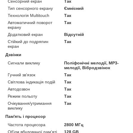
Сенсорний екран
Так
Тип сенсорного екрану
Ємнісний
Технологія Multitouch
Так
Автоматичний поворот
Так
екрану
Додатковий екран
Відсутній
Стійкий до подряпин
Так
екран
Дзвінки
Сигнали виклику
Поліфонічні мелодії, MP3-
мелодії, Вібродзвінок
Гучний зв'язок
Так
Світлова індикація подій
Так
Автодозвон
Так
Режим польоту
Так
Очікування/утримання
Так
виклику
Пам'ять і процесор
Частота процесора
2800 МГц
Об'єм вбудованої пам'яті
128 GB