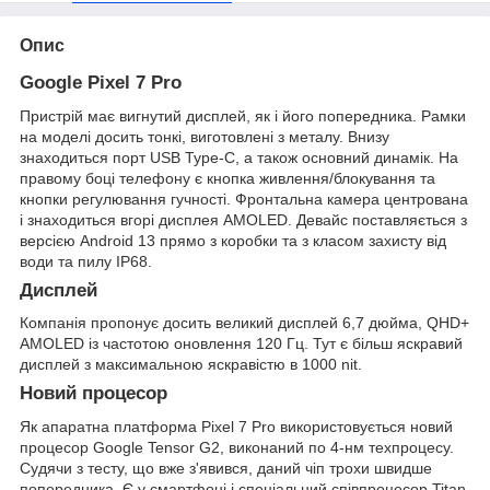
Опис
Google Pixel 7 Pro
Пристрій має вигнутий дисплей, як і його попередника. Рамки
на моделі досить тонкі, виготовлені з металу. Внизу
знаходиться порт USB Type-C, а також основний динамік. На
правому боці телефону є кнопка живлення/блокування та
кнопки регулювання гучності. Фронтальна камера центрована
і знаходиться вгорі дисплея AMOLED. Девайс поставляється з
версією Android 13 прямо з коробки та з класом захисту від
води та пилу IP68.
Дисплей
Компанія пропонує досить великий дисплей 6,7 дюйма, QHD+
AMOLED із частотою оновлення 120 Гц. Тут є більш яскравий
дисплей з максимальною яскравістю в 1000 nit.
Новий процесор
Як апаратна платформа Pixel 7 Pro використовується новий
процесор Google Tensor G2, виконаний по 4-нм техпроцесу.
Судячи з тесту, що вже з'явився, даний чіп трохи швидше
попередника. Є у смартфоні і спеціальний співпроцесор Titan