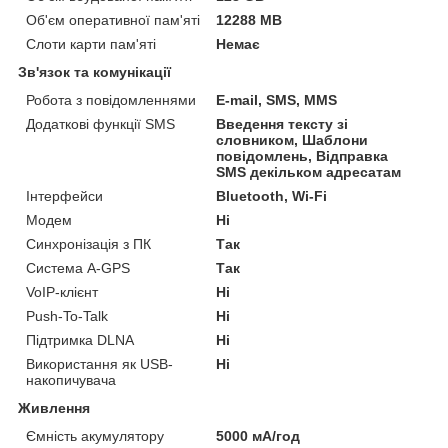
Об'єм оперативної пам'яті
12288 MB
Слоти карти пам'яті
Немає
Зв'язок та комунікації
Робота з повідомленнями
E-mail, SMS, MMS
Додаткові функції SMS
Введення тексту зі
словником, Шаблони
повідомлень, Відправка
SMS декільком адресатам
Інтерфейси
Bluetooth, Wi-Fi
Модем
Ні
Синхронізація з ПК
Так
Система A-GPS
Так
VoIP-клієнт
Ні
Push-To-Talk
Ні
Підтримка DLNA
Ні
Використання як USB-
Ні
накопичувача
Живлення
Ємність акумулятору
5000 мА/год