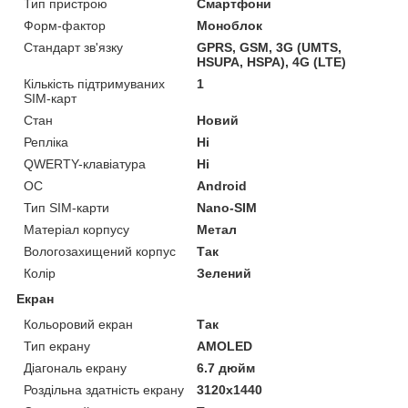
Тип пристрою
Смартфони
Форм-фактор
Моноблок
Стандарт зв'язку
GPRS, GSM, 3G (UMTS,
HSUPA, HSPA), 4G (LTE)
Кількість підтримуваних
1
SIM-карт
Стан
Новий
Репліка
Ні
QWERTY-клавіатура
Ні
ОС
Android
Тип SIM-карти
Nano-SIM
Матеріал корпусу
Метал
Вологозахищений корпус
Так
Колір
Зелений
Екран
Кольоровий екран
Так
Тип екрану
AMOLED
Діагональ екрану
6.7 дюйм
Роздільна здатність екрану
3120x1440