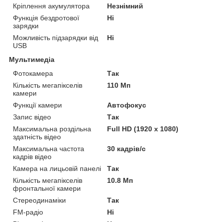
Кріплення акумулятора
Незнімний
Функція бездротової
Ні
зарядки
Можливість підзарядки від
Ні
USB
Мультимедіа
Фотокамера
Так
Кількість мегапікселів
110 Мп
камери
Функції камери
Автофокус
Запис відео
Так
Максимальна роздільна
Full HD (1920 x 1080)
здатність відео
Максимальна частота
30 кадрів/с
кадрів відео
Камера на лицьовій панелі
Так
Кількість мегапікселів
10.8 Мп
фронтальної камери
Стереодинаміки
Так
FM-радіо
Ні