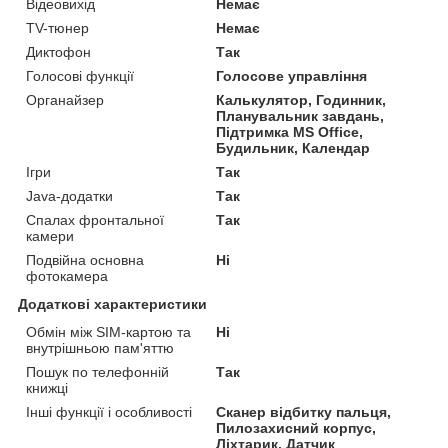
Відеовихід
Немає
TV-тюнер
Немає
Диктофон
Так
Голосові функції
Голосове управління
Органайзер
Калькулятор, Годинник,
Планувальник завдань,
Підтримка MS Office,
Будильник, Календар
Ігри
Так
Java-додатки
Так
Спалах фронтальної
Так
камери
Подвійна основна
Ні
фотокамера
Додаткові характеристики
Обмін між SIM-картою та
Ні
внутрішньою пам'яттю
Пошук по телефонній
Так
книжці
Інші функції і особливості
Сканер відбитку пальця,
Пилозахисний корпус,
Ліхтарик, Датчик