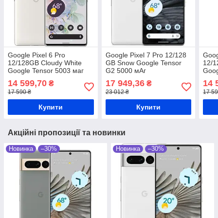
Google Pixel 6 Pro
Google Pixel 7 Pro 12/128
Goog
12/128GB Cloudy White
GB Snow Google Tensor
12/1
Google Tensor 5003 маг
G2 5000 мАг
Goog
14 599,70
17 949,36
14 
₴
₴
17 590 ₴
23 012 ₴
17 59
Купити
Купити
Акційні пропозиції та новинки
Новинка
–30%
Новинка
–30%