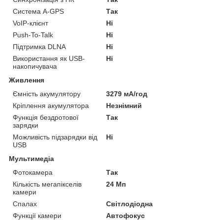
Система A-GPS
Так
VoIP-клієнт
Ні
Push-To-Talk
Ні
Підтримка DLNA
Ні
Використання як USB-
Ні
накопичувача
Живлення
Ємність акумулятору
3279 мА/год
Кріплення акумулятора
Незнімний
Функція бездротової
Так
зарядки
Можливість підзарядки від
Ні
USB
Мультимедіа
Фотокамера
Так
Кількість мегапікселів
24 Мп
камери
Спалах
Світлодіодна
Функції камери
Автофокус