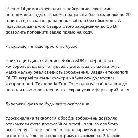
iPhone 14 демонструє один із найкращих показників
автономності, адже він може працювати без підзарядки до 20
годин, а це означає цілий день свободи без обмежень. А
підтримка швидкого бездротового заряджання до 15 Вт
дозволить поповнити заряд прямо на ходу.
Яскравіше і чіткіше просто не буває
Найкращий дисплей Super Retina XDR з покращеною
кольоропередачею та чудовою деталізацією забезпечує
максимальну реалістичність зображення. Завдяки технології
OLED яскраві та темні кольори набувають додаткової
контрастності. Технологія True Tone адаптує зображення до
навколишнього освітлення та покращує комфорт сприйняття.
Дивовижні фото за будь-якого освітлення
Удосконалена технологія обробки зображень дозволяє
отримувати фото професійної якості навіть за слабкого
освітлення. Тепер і основна, і надширококутна камери
вловлюють більше світла і отримують знімки до 2.5 разів