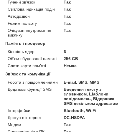
Гучний зв'язок
Так
Світлова індикація подій
Так
Автодозвон
Так
Режим польоту
Так
Очікування/утримання
Так
виклику
Пам'ять і процесор
Кількість ядер
6
Об'єм вбудованої пам'яті
256 GB
Слоти карти пам'яті
Немає
Зв'язок та комунікації
Робота з повідомленнями
E-mail, SMS, MMS
Додаткові функції SMS
Введення тексту зі
словником, Шаблони
повідомлень, Відправка
SMS декільком адресатам
Інтерфейси
Bluetooth, Wi-Fi
Доступ в інтернет
DC-HSDPA
Модем
Так
Синхронізація з ПК
Так