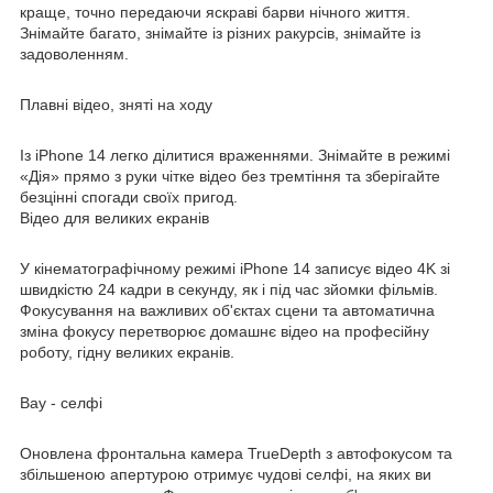
краще, точно передаючи яскраві барви нічного життя.
Знімайте багато, знімайте із різних ракурсів, знімайте із
задоволенням.
Плавні відео, зняті на ходу
Із iPhone 14 легко ділитися враженнями. Знімайте в режимі
«Дія» прямо з руки чітке відео без тремтіння та зберігайте
безцінні спогади своїх пригод.
Відео для великих екранів
У кінематографічному режимі iPhone 14 записує відео 4K зі
швидкістю 24 кадри в секунду, як і під час зйомки фільмів.
Фокусування на важливих об'єктах сцени та автоматична
зміна фокусу перетворює домашнє відео на професійну
роботу, гідну великих екранів.
Вау - селфі
Оновлена фронтальна камера TrueDepth з автофокусом та
збільшеною апертурою отримує чудові селфі, на яких ви