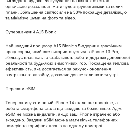
виглядаєте чудово. Фокусування на кількох об'єктах
одночасно дозволяє знімати чудові групові знімки та великі
плани. Збільшення світлосили на 38% покращує деталізацію
та мінімізує шуми на фото та відео.
Супершвидкий A15 Bionic
Найшвидший процесор A15 Bionic з 5-ядерним графічним
процесором, який вже використовується в iPhone 13 Pro,
збільшує плавність та стабільність роботи додатків доповненої
реальності та будь-яких вимогливих ігор. Покращена теплова
ефективність, яка досягається за рахунок оновлення
внутрішнього дизайну, дозволяє довше залишатися у грі.
Переваги eSIM
Тепер активувати новий iPhone 14 стало ще простіше, а
робота смартфона стала ще швидше та безпечніше. Адже
eSIM не можна видалити, якщо ваш iPhone втрачено або
вкрадено. Завдяки eSIM можна мати кілька телефонних
номерів та тарифних планів на одному пристрої.