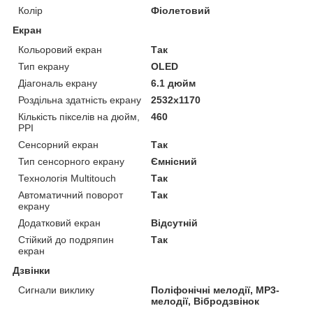
Колір
Фіолетовий
Екран
Кольоровий екран
Так
Тип екрану
OLED
Діагональ екрану
6.1 дюйм
Роздільна здатність екрану
2532x1170
Кількість пікселів на дюйм,
460
PPI
Сенсорний екран
Так
Тип сенсорного екрану
Ємнісний
Технологія Multitouch
Так
Автоматичний поворот
Так
екрану
Додатковий екран
Відсутній
Стійкий до подряпин
Так
екран
Дзвінки
Сигнали виклику
Поліфонічні мелодії, MP3-
мелодії, Вібродзвінок