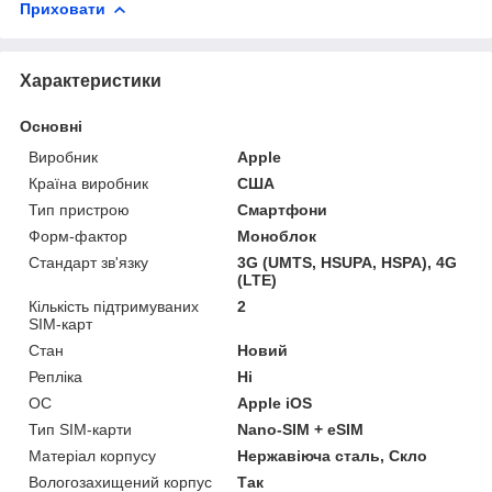
Приховати
Характеристики
Основні
Виробник
Apple
Країна виробник
США
Тип пристрою
Смартфони
Форм-фактор
Моноблок
Стандарт зв'язку
3G (UMTS, HSUPA, HSPA), 4G
(LTE)
Кількість підтримуваних
2
SIM-карт
Стан
Новий
Репліка
Ні
ОС
Apple iOS
Тип SIM-карти
Nano-SIM + eSIM
Матеріал корпусу
Нержавіюча сталь, Скло
Вологозахищений корпус
Так