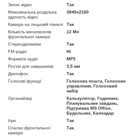
Запис відео
Так
Максимальна роздільна
3840x2160
здатність відео
Камера на лицьовій панелі
Так
Кількість мегапікселів
12 Мп
фронтальної камери
Стереодинаміки
Так
FM-радіо
Ні
Формати аудіо
MP3
Роз'єм для навушників
3,5 мм
Диктофон
Так
Голосові функції
Голосова пошта, Голосове
управління, Голосовий
набір
Органайзер
Калькулятор, Годинник,
Планувальник завдань,
Підтримка MS Office,
Будильник, Календар
Ігри
Так
Спалах фронтальної
Так
камери