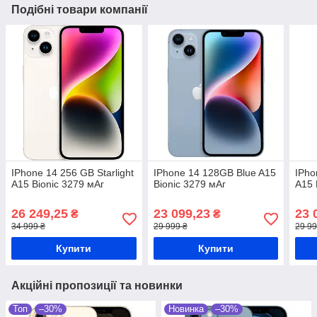
Подібні товари компанії
IPhone 14 256 GB Starlight
IPhone 14 128GB Blue A15
IPho
A15 Bionic 3279 мАг
Bionic 3279 мАг
A15 
26 249,25
23 099,23
23 
₴
₴
34 999 ₴
29 999 ₴
29 99
Купити
Купити
Акційні пропозиції та новинки
Топ
–30%
Новинка
–30%