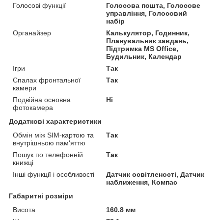
Голосові функції
Голосова пошта, Голосове
управління, Голосовий
набір
Органайзер
Калькулятор, Годинник,
Планувальник завдань,
Підтримка MS Office,
Будильник, Календар
Ігри
Так
Спалах фронтальної
Так
камери
Подвійна основна
Ні
фотокамера
Додаткові характеристики
Обмін між SIM-картою та
Так
внутрішньою пам'яттю
Пошук по телефонній
Так
книжці
Інші функції і особливості
Датчик освітленості, Датчик
наближення, Компас
Габаритні розміри
Висота
160.8 мм