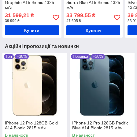
Graphite A15 Bionic 4325
Sierra Blue A15 Bionic 4325
Silv
мАг
мАг
4323
31 599,21
33 799,55
39 
₴
₴
39 999 ₴
47 605 ₴
53 91
Купити
Купити
Акційні пропозиції та новинки
Топ
–30%
Новинка
–30%
IPhone 12 Pro 128GB Gold
IPhone 12 Pro 128GB Pacific
A14 Bionic 2815 мАч
Blue A14 Bionic 2815 мАч
В наявності
В наявності