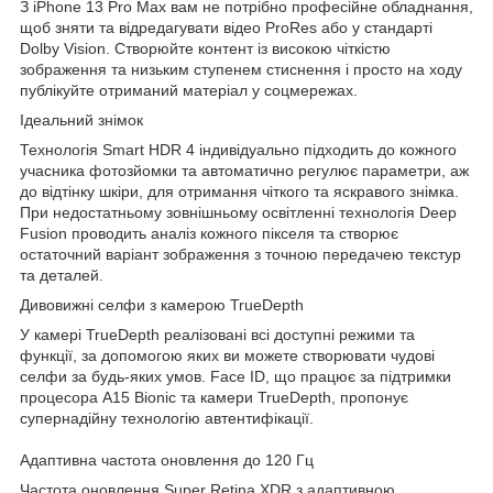
З iPhone 13 Pro Max вам не потрібно професійне обладнання,
щоб зняти та відредагувати відео ProRes або у стандарті
Dolby Vision. Створюйте контент із високою чіткістю
зображення та низьким ступенем стиснення і просто на ходу
публікуйте отриманий матеріал у соцмережах.
Ідеальний знімок
Технологія Smart HDR 4 індивідуально підходить до кожного
учасника фотозйомки та автоматично регулює параметри, аж
до відтінку шкіри, для отримання чіткого та яскравого знімка.
При недостатньому зовнішньому освітленні технологія Deep
Fusion проводить аналіз кожного пікселя та створює
остаточний варіант зображення з точною передачею текстур
та деталей.
Дивовижні селфи з камерою TrueDepth
У камері TrueDepth реалізовані всі доступні режими та
функції, за допомогою яких ви можете створювати чудові
селфи за будь-яких умов. Face ID, що працює за підтримки
процесора A15 Bionic та камери TrueDepth, пропонує
супернадійну технологію автентифікації.
Адаптивна частота оновлення до 120 Гц
Частота оновлення Super Retina XDR з адаптивною