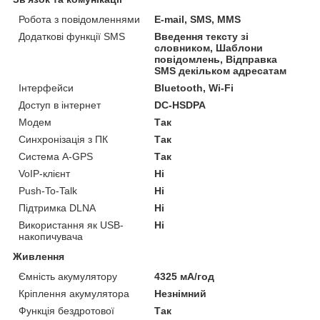
Робота з повідомленнями
E-mail, SMS, MMS
Додаткові функції SMS
Введення тексту зі
словником, Шаблони
повідомлень, Відправка
SMS декільком адресатам
Інтерфейси
Bluetooth, Wi-Fi
Доступ в інтернет
DC-HSDPA
Модем
Так
Синхронізація з ПК
Так
Система A-GPS
Так
VoIP-клієнт
Ні
Push-To-Talk
Ні
Підтримка DLNA
Ні
Використання як USB-
Ні
накопичувача
Живлення
Ємність акумулятору
4325 мА/год
Кріплення акумулятора
Незнімний
Функція бездротової
Так