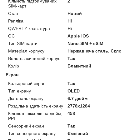
Кількість підтримуваних
2
SIM-карт
Стан
Новий
Репліка
Ні
QWERTY-клавіатура
Ні
ОС
Apple iOS
Тип SIM-карти
Nano-SIM + eSIM
Матеріал корпусу
Нержавіюча сталь, Скло
Вологозахищений корпус
Так
Колір
Блакитний
Екран
Кольоровий екран
Так
Тип екрану
OLED
Діагональ екрану
6.7 дюйм
Роздільна здатність екрану
2778x1284
Кількість пікселів на дюйм,
458
PPI
Сенсорний екран
Так
Тип сенсорного екрану
Ємнісний