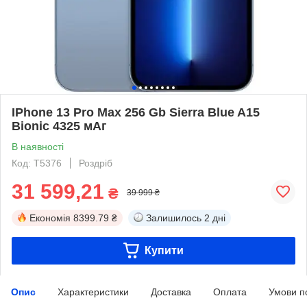
IPhone 13 Pro Max 256 Gb Sierra Blue A15
Bionic 4325 мАг
В наявності
Код: T5376
Роздріб
31 599,21
₴
39 999 ₴
Економія
8399.79 ₴
Залишилось
2 дні
Купити
Опис
Характеристики
Доставка
Оплата
Умови п