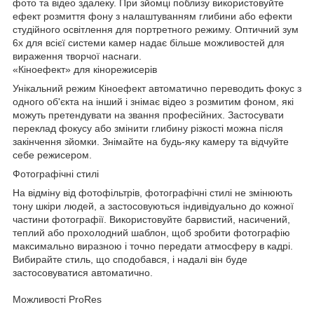
фото та відео здалеку. При зйомці поблизу використовуйте
ефект розмиття фону з налаштуванням глибини або ефекти
студійного освітлення для портретного режиму. Оптичний зум
6х для всієї системи камер надає більше можливостей для
вираження творчої наснаги.
«Кіноефект» для кінорежисерів
Унікальний режим Кіноефект автоматично переводить фокус з
одного об'єкта на інший і знімає відео з розмитим фоном, які
можуть претендувати на звання професійних. Застосувати
переклад фокусу або змінити глибину різкості можна після
закінчення зйомки. Знімайте на будь-яку камеру та відчуйте
себе режисером.
Фотографічні стилі
На відміну від фотофільтрів, фотографічні стилі не змінюють
тону шкіри людей, а застосовуються індивідуально до кожної
частини фотографії. Використовуйте барвистий, насичений,
теплий або прохолодний шаблон, щоб зробити фотографію
максимально виразною і точно передати атмосферу в кадрі.
Вибирайте стиль, що сподобався, і надалі він буде
застосовуватися автоматично.
Можливості ProRes