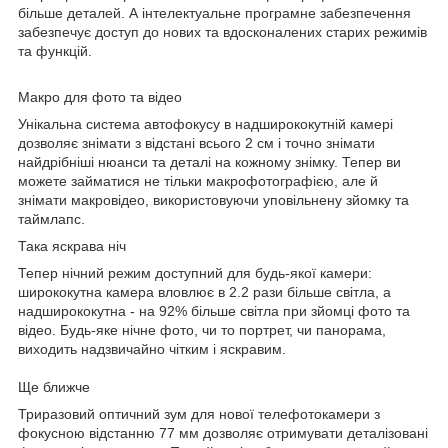
більше деталей. А інтелектуальне програмне забезпечення
забезпечує доступ до нових та вдосконалених старих режимів
та функцій.
Макро для фото та відео
Унікальна система автофокусу в надширококутній камері
дозволяє знімати з відстані всього 2 см і точно знімати
найдрібніші нюанси та деталі на кожному знімку. Тепер ви
можете займатися не тільки макрофотографією, але й
знімати макровідео, використовуючи уповільнену зйомку та
таймлапс.
Така яскрава ніч
Тепер нічний режим доступний для будь-якої камери:
ширококутна камера вловлює в 2.2 рази більше світла, а
надширококутна - на 92% більше світла при зйомці фото та
відео. Будь-яке нічне фото, чи то портрет, чи панорама,
виходить надзвичайно чітким і яскравим.
Ще ближче
Триразовий оптичний зум для нової телефотокамери з
фокусною відстанню 77 мм дозволяє отримувати деталізовані