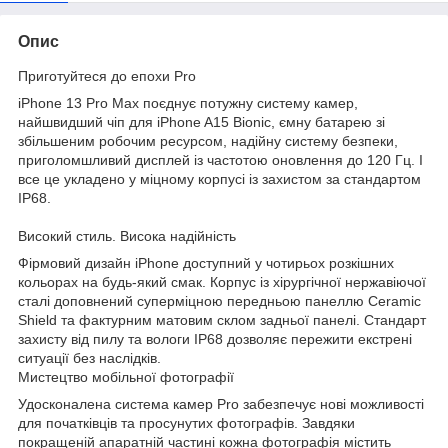
Опис
Приготуйтеся до епохи Pro
iPhone 13 Pro Max поєднує потужну систему камер,
найшвидший чіп для iPhone A15 Bioniс, ємну батарею зі
збільшеним робочим ресурсом, надійну систему безпеки,
приголомшливий дисплей із частотою оновлення до 120 Гц. І
все це укладено у міцному корпусі із захистом за стандартом
IP68.
Високий стиль. Висока надійність
Фірмовий дизайн iPhone доступний у чотирьох розкішних
кольорах на будь-який смак. Корпус із хірургічної нержавіючої
сталі доповнений суперміцною передньою панеллю Ceramic
Shield та фактурним матовим склом задньої панелі. Стандарт
захисту від пилу та вологи IP68 дозволяє пережити екстрені
ситуації без наслідків.
Мистецтво мобільної фотографії
Удосконалена система камер Pro забезпечує нові можливості
для початківців та просунутих фотографів. Завдяки
покращеній апаратній частині кожна фотографія містить