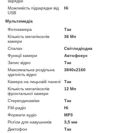
зарядки
Можливість підзарядки від
Ні
USB
Мультимедіа
Фотокамера
Так
Кількість мегапікселів
36 Мп
камери
Спалах
Світлодіодна
Функції камери
Автофокус
Запис відео
Так
Максимальна роздільна
3840x2160
здатність відео
Камера на лицьовій панелі
Так
Кількість мегапікселів
12 Мп
фронтальної камери
Стереодинаміки
Так
FM-радіо
Ні
Формати аудіо
MP3
Роз'єм для навушників
3,5 мм
Диктофон
Так