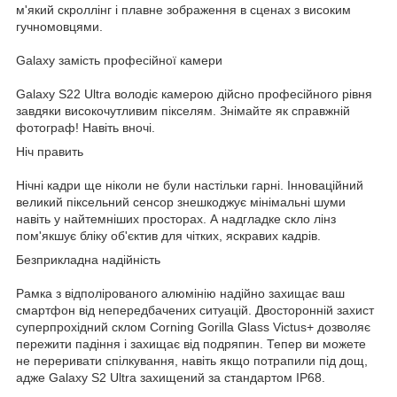
м'який скроллінг і плавне зображення в сценах з високим
гучномовцями.
Galaxy замість професійної камери
Galaxy S22 Ultra володіє камерою дійсно професійного рівня
завдяки високочутливим пікселям. Знімайте як справжній
фотограф! Навіть вночі.
Ніч править
Нічні кадри ще ніколи не були настільки гарні. Інноваційний
великий піксельний сенсор знешкоджує мінімальні шуми
навіть у найтемніших просторах. А надгладке скло лінз
пом'якшує бліку об'єктив для чітких, яскравих кадрів.
Безприкладна надійність
Рамка з відполірованого алюмінію надійно захищає ваш
смартфон від непередбачених ситуацій. Двосторонній захист
суперпрохідний склом Corning Gorilla Glass Victus+ дозволяє
пережити падіння і захищає від подряпин. Тепер ви можете
не переривати спілкування, навіть якщо потрапили під дощ,
адже Galaxy S2 Ultra захищений за стандартом IP68.