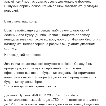
алюмінієвий корпус вражає своєю досконалою формою.
Вишукані обриси основних камер ніби затоплюють у гладкій
поверхні.
Ваш стиль, ваш колір
Візьміть найкраще від трендів, вибираючи дивовижний
Зелений або Бургунді. Або, навпаки, надаєте перевагу
непідвластованим часом кольору чорного і Фантом білого, які
виглядають неперевершено разом з вишуканим дизайном
корпусу.
Найшвидший процесор
Зважаючи на можливості потужного в лінійці Galaxy 4 нм
процесора, ви отримуєте серйозний пристрій для
ефективного вирішення будь-яких завдань: від отримання
надчотирих нічних фотографій до високої продуктивності в
будь-яких сучасних іграх.
Яскравий дисплей і вдень, і вночі
Дисплей Dynamic AMOLED 2X з Vision Booster з
максимальною яскравістю до 1750 нит і частотою оновлення
до 120 Гц забезпечує відносну видимість на вулиці будь-коли,