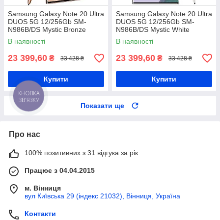
Samsung Galaxy Note 20 Ultra
Samsung Galaxy Note 20 Ultra
DUOS 5G 12/256Gb SM-
DUOS 5G 12/256Gb SM-
N986B/DS Mystic Bronze
N986B/DS Mystic White
Samsung Exynos 990 + 4300
Samsung Exynos 990 + 4300
В наявності
В наявності
мАг
мАг
23 399,60
23 399,60
₴
₴
33 428 ₴
33 428 ₴
Купити
Купити
КНОПКА
ЗВ'ЯЗКУ
Показати ще
Про нас
100% позитивних з 31 відгука за рік
Працює з 04.04.2015
м. Вінниця
вул Київська 29 (індекс 21032), Вінниця, Україна
Контакти