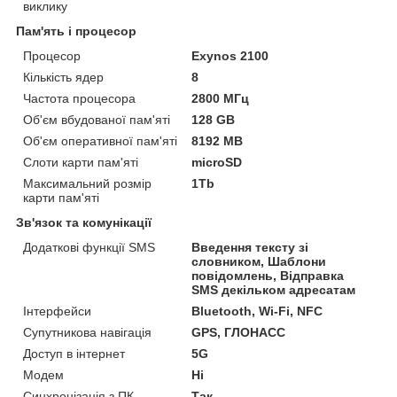
виклику
Пам'ять і процесор
Процесор
Exynos 2100
Кількість ядер
8
Частота процесора
2800 МГц
Об'єм вбудованої пам'яті
128 GB
Об'єм оперативної пам'яті
8192 MB
Слоти карти пам'яті
microSD
Максимальний розмір
1Tb
карти пам'яті
Зв'язок та комунікації
Додаткові функції SMS
Введення тексту зі
словником, Шаблони
повідомлень, Відправка
SMS декільком адресатам
Інтерфейси
Bluetooth, Wi-Fi, NFC
Супутникова навігація
GPS, ГЛОНАСС
Доступ в інтернет
5G
Модем
Ні
Синхронізація з ПК
Так