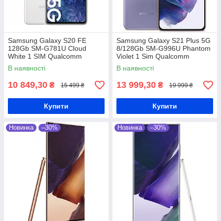
Samsung Galaxy S20 FE
Samsung Galaxy S21 Plus 5G
128Gb SM-G781U Cloud
8/128Gb SM-G996U Phantom
White 1 SIM Qualcomm
Violet 1 Sim Qualcomm
Snapdragon 865 4500 мАг
Snapdragon 888 4800 мАг
В наявності
В наявності
10 849,30
13 999,30
₴
₴
15 499 ₴
19 999 ₴
Купити
Купити
Новинка
–30%
Новинка
–30%