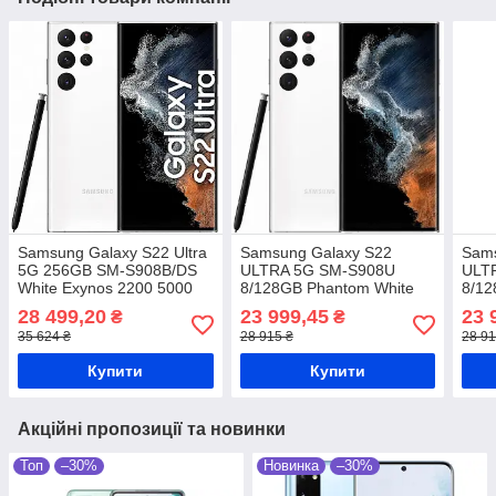
Samsung Galaxy S22 Ultra
Samsung Galaxy S22
Sams
5G 256GB SM-S908B/DS
ULTRA 5G SM-S908U
ULT
White Exynos 2200 5000
8/128GB Phantom White
8/12
мАг
Snapdragon 8 Gen 1 5000
Snap
28 499,20
23 999,45
23 
₴
₴
мАг
мАг
35 624 ₴
28 915 ₴
28 91
Купити
Купити
Акційні пропозиції та новинки
Топ
–30%
Новинка
–30%