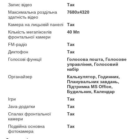
Запис відео
Так
Максимальна роздільна
7680x4320
здатність відео
Камера на лицьовій панелі
Так
Кількість мегапікселів
40 Мп
фронтальної камери
FM-радіо
Так
Диктофон
Так
Голосові функції
Голосова пошта, Голосове
управління, Голосовий
набір
Органайзер
Калькулятор, Годинник,
Планувальник завдань,
Підтримка MS Office,
Будильник, Календар
Ігри
Так
Java-додатки
Так
Спалах фронтальної
Так
камери
Подвійна основна
Так
фотокамера