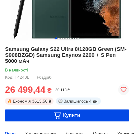
Samsung Galaxy S22 Ultra 8/128GB Green (SM-
S908BZGD) Samsung Exynos 2200 + S Pen
5000 мАч
В наявності
Код: T4243L
Роздріб
26 499,44
₴
30 113 ₴
Економія
3613.56 ₴
Залишилось
4 дні
Купити
Опис
Характеристики
Доставка
Оплата
Умови п