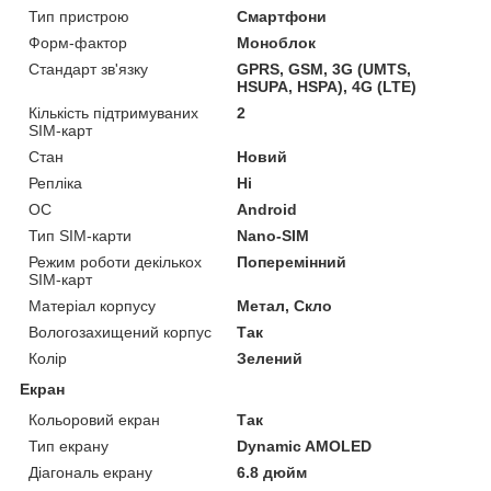
Тип пристрою
Смартфони
Форм-фактор
Моноблок
Стандарт зв'язку
GPRS, GSM, 3G (UMTS,
HSUPA, HSPA), 4G (LTE)
Кількість підтримуваних
2
SIM-карт
Стан
Новий
Репліка
Ні
ОС
Android
Тип SIM-карти
Nano-SIM
Режим роботи декількох
Поперемінний
SIM-карт
Матеріал корпусу
Метал, Скло
Вологозахищений корпус
Так
Колір
Зелений
Екран
Кольоровий екран
Так
Тип екрану
Dynamic AMOLED
Діагональ екрану
6.8 дюйм