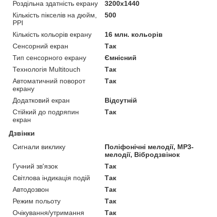
Роздільна здатність екрану
3200x1440
Кількість пікселів на дюйм,
500
PPI
Кількість кольорів екрану
16 млн. кольорів
Сенсорний екран
Так
Тип сенсорного екрану
Ємнісний
Технологія Multitouch
Так
Автоматичний поворот
Так
екрану
Додатковий екран
Відсутній
Стійкий до подряпин
Так
екран
Дзвінки
Сигнали виклику
Поліфонічні мелодії, MP3-
мелодії, Вібродзвінок
Гучний зв'язок
Так
Світлова індикація подій
Так
Автодозвон
Так
Режим польоту
Так
Очікування/утримання
Так