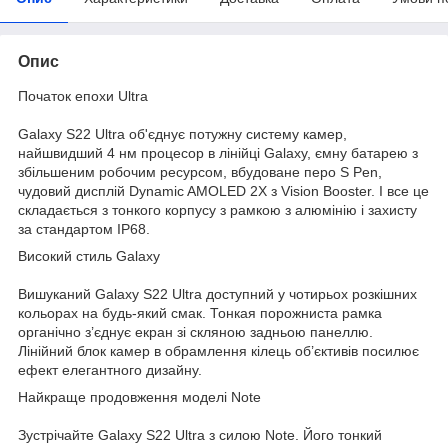
Опис
Початок епохи Ultra
Galaxy S22 Ultra об'єднує потужну систему камер,
найшвидший 4 нм процесор в лінійці Galaxy, ємну батарею з
збільшеним робочим ресурсом, вбудоване перо S Pen,
чудовий дисплій Dynamic AMOLED 2X з Vision Booster. І все це
складається з тонкого корпусу з рамкою з алюмінію і захисту
за стандартом IP68.
Високий стиль Galaxy
Вишуканий Galaxy S22 Ultra доступний у чотирьох розкішних
кольорах на будь-який смак. Тонкая порожниста рамка
органічно з’єднує екран зі скляною задньою панеллю.
Лінійний блок камер в обрамлення кілець об’єктивів посилює
ефект елегантного дизайну.
Найкраще продовження моделі Note
Зустрічайте Galaxy S22 Ultra з силою Note. Його тонкий