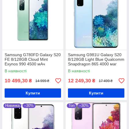
Samsung G780FD Galaxy S20
Samsung G981U Galaxy S20
FE 8/128GB Cloud Mint
8/128GB Light Blue Qualcomm
Exynos 990 4500 мАч
Snapdragon 865 4000 маг
В наявності
В наявності
10 499,30
12 249,30
₴
₴
14 999 ₴
17 499 ₴
Купити
Купити
Новинка
–30%
Топ
–30%