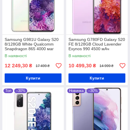
Samsung G981U Galaxy S20
Samsung G780FD Galaxy S20
8/128GB White Qualcomm
FE 8/128GB Cloud Lavender
Snapdragon 865 4000 маг
Exynos 990 4500 мАч
В наявності
В наявності
12 249,30
10 499,30
₴
₴
17 499 ₴
14 999 ₴
Купити
Купити
Топ
–30%
Новинка
–30%