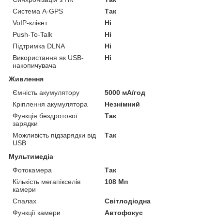
Система A-GPS
Так
VoIP-клієнт
Ні
Push-To-Talk
Ні
Підтримка DLNA
Ні
Використання як USB-
Ні
накопичувача
Живлення
Ємність акумулятору
5000 мА/год
Кріплення акумулятора
Незнімний
Функція бездротової
Так
зарядки
Можливість підзарядки від
Так
USB
Мультимедіа
Фотокамера
Так
Кількість мегапікселів
108 Мп
камери
Спалах
Світлодіодна
Функції камери
Автофокус