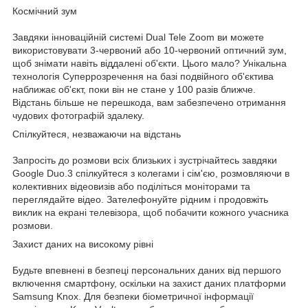
Космічний зум
Завдяки інноваційній системі Dual Tele Zoom ви можете
використовувати 3-червоний або 10-червоний оптичний зум,
щоб знімати навіть віддалені об'єкти. Цього мало? Унікальна
технологія Суперрозречення на базі подвійного об'єктива
наближає об'єкт, поки він не стане у 100 разів ближче.
Відстань більше не перешкода, вам забезпечено отримання
чудових фотографій здалеку.
Спілкуйтеся, незважаючи на відстань
Запросіть до розмови всіх близьких і зустрічайтесь завдяки
Google Duo.3 спілкуйтеся з колегами і сім'єю, розмовляючи в
колективних відеовизів або поділіться моніторами та
переглядайте відео. Зателефонуйте рідним і продовжіть
виклик на екрані телевізора, щоб побачити кожного учасника
розмови.
Захист даних на високому рівні
Будьте впевнені в безпеці персональних даних від першого
включення смартфону, оскільки на захист даних платформи
Samsung Knox. Для безпеки біометричної інформації