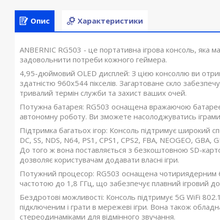
Опис
Характеристики
ANBERNIC RG503 - це портативна ігрова консоль, яка м
задовольнити потреби кожного геймера.
4,95-дюймовий OLED дисплей: З цією консоллю ви отрим
здатністю 960x544 пікселів. Загартоване скло забезпечу
тривалий термін служби та захист ваших очей.
Потужна батарея: RG503 оснащена вражаючою батареєю
автономну роботу. Ви зможете насолоджуватись іграми 
Підтримка багатьох ігор: Консоль підтримує широкий спек
DC, SS, NDS, N64, PS1, CPS1, CPS2, FBA, NEOGEO, GBA, GB
До того ж вона поставляється з безкоштовною SD-картою
дозволяє користувачам додавати власні ігри.
Потужний процесор: RG503 оснащена чотириядерним 6
частотою до 1,8 ГГц, що забезпечує плавний ігровий дос
Бездротові можливості: Консоль підтримує 5G WiFi 802.1
підключеним і грати в мережеві ігри. Вона також обла
стереодинаміками для відмінного звучання.