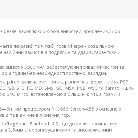
ає безліч захоплюючих особливостей, зроблених, щоб
аєте яскравий та чіткий ігровий екран роздільною
є надійний захист від подряпин та ударів, гарантуючи
 ємністю 3500 мАг, забезпечуючи тривалий час гри та
до 8 годин без необхідності постійної зарядки.
тр ігор, включаючи ігри від різних платформ, такі як PSP,
C, GB, SFC, FC, MD, SMS, GG, MSX, PCE, WSC та багато інших.
 64G Mirco, встановленою з більш ніж 4193 іграми, і
4-бітним процесором RK3566 Cortex-A55 з основною
від та відмінне виконання ігор.
1a/b/g/n/ac і Bluetooth 4.2, що дозволяє залишатися
днана 3,5-мм стереонавушниками та високоякісними