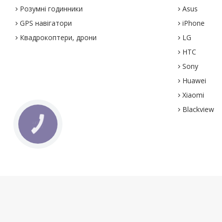
Розумні годинники
Asus
GPS навігатори
iPhone
Квадрокоптери, дрони
LG
HTC
Sony
Huawei
Xiaomi
Blackview
КНОПКА
ЗВ'ЯЗКУ