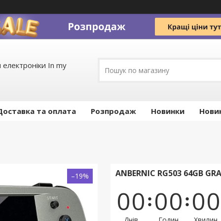
 електроніки In my
Доставка та оплата
Pозпродаж
Новинки
Нови
ANBERNIC RG503 64GB GR
–19%
0
0
0
0
0
0
Днів
Годин
Хвилин