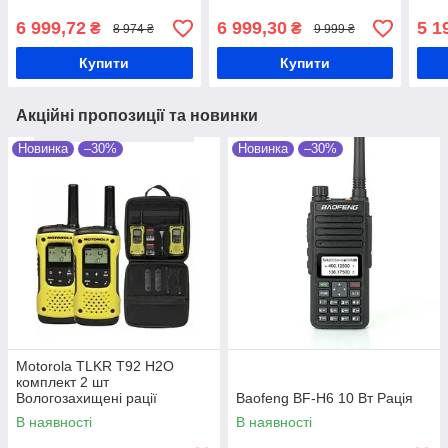
6 999,72
6 999,30
5 1
₴
₴
8 974 ₴
9 999 ₴
Купити
Купити
Акційні пропозиції та новинки
Новинка
–30%
Новинка
–30%
Motorola TLKR T92 H2O
комплект 2 шт
Вологозахищені рації
Baofeng BF-H6 10 Вт Рація
В наявності
В наявності