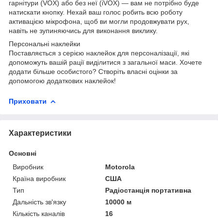
гарнітури (VOX) або без неї (iVOX) — вам не потрібно буде
натискати кнопку. Нехай ваш голос робить всю роботу
активацією мікрофона, щоб ви могли продовжувати рух,
навіть не зупиняючись для виконання виклику.
Персональні наклейки
Поставляється з серією наклейок для персоналізації, які
допоможуть вашій рації виділитися з загальної маси. Хочете
додати більше особистого? Створіть власні оцінки за
допомогою додаткових наклейок!
Приховати
Характеристики
Основні
Виробник
Motorola
Країна виробник
США
Тип
Радіостанція портативна
Дальність зв'язку
10000 м
Кількість каналів
16