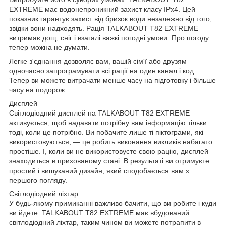
EXTREME має водонепроникний захист класу IPx4. Цей
показник гарантує захист від бризок води незалежно від того,
звідки вони надходять. Рація TALKABOUT T82 EXTREME
витримає дощ, сніг і взагалі важкі погодні умови. Про погоду
тепер можна не думати.
Легке з'єднання дозволяє вам, вашій сім'ї або друзям
одночасно запрограмувати всі рації на один канал і код.
Тепер ви можете витрачати менше часу на підготовку і більше
часу на подорож.
Дисплей
Світлодіодний дисплей на TALKABOUT T82 EXTREME
активується, щоб надавати потрібну вам інформацію тільки
тоді, коли це потрібно. Ви побачите лише ті піктограми, які
використовуються, — це робить виконання викликів набагато
простіше. І, коли ви не використовуєте свою рацію, дисплей
знаходиться в прихованому стані. В результаті ви отримуєте
простий і вишуканий дизайн, який сподобається вам з
першого погляду.
Світлодіодний ліхтар
У будь-якому примиканні важливо бачити, що ви робите і куди
ви йдете. TALKABOUT T82 EXTREME має вбудований
світлодіодний ліхтар, таким чином ви можете потрапити в