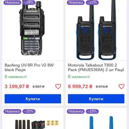
Новинка
–29%
Новинка
–22%
Baofeng UV-9R Pro V2 8W
Motorola Talkabout T800 2
black Рація
Pack (PMUE5368A) 2 шт Рації
В наявності
В наявності
3 199,97
6 999,72
₴
₴
4 507 ₴
8 974 ₴
Купити
Купити
Новинка
–20%
Новинка
–18%