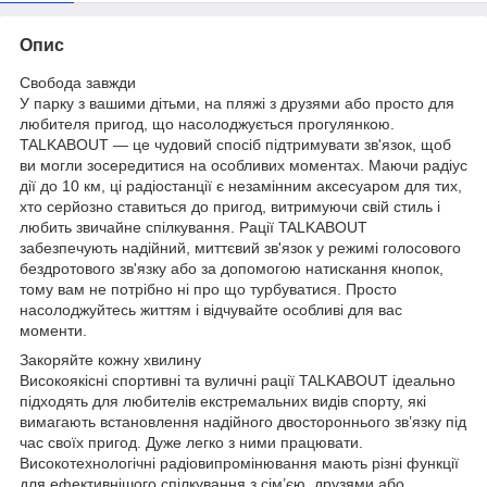
Опис
Свобода завжди
У парку з вашими дітьми, на пляжі з друзями або просто для
любителя пригод, що насолоджується прогулянкою.
TALKABOUT — це чудовий спосіб підтримувати зв'язок, щоб
ви могли зосередитися на особливих моментах. Маючи радіус
дії до 10 км, ці радіостанції є незамінним аксесуаром для тих,
хто серйозно ставиться до пригод, витримуючи свій стиль і
любить звичайне спілкування. Рації TALKABOUT
забезпечують надійний, миттєвий зв'язок у режимі голосового
бездротового зв'язку або за допомогою натискання кнопок,
тому вам не потрібно ні про що турбуватися. Просто
насолоджуйтесь життям і відчувайте особливі для вас
моменти.
Закоряйте кожну хвилину
Високоякісні спортивні та вуличні рації TALKABOUT ідеально
підходять для любителів екстремальних видів спорту, які
вимагають встановлення надійного двостороннього зв’язку під
час своїх пригод. Дуже легко з ними працювати.
Високотехнологічні радіовипромінювання мають різні функції
для ефективнішого спілкування з сім’єю, друзями або