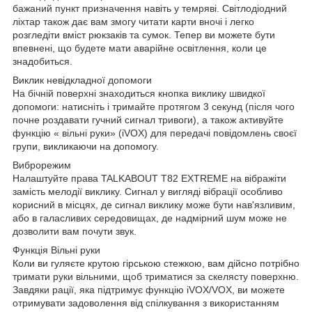
бажаний пункт призначення навіть у темряві. Світлодіодний
ліхтар також дає вам змогу читати карти вночі і легко
розгледіти вміст рюкзаків та сумок. Тепер ви можете бути
впевнені, що будете мати аварійне освітлення, коли це
знадобиться.
Виклик невідкладної допомоги
На бічній поверхні знаходиться кнопка виклику швидкої
допомоги: натисніть і тримайте протягом 3 секунд (після чого
почне роздавати гучний сигнал тривоги), а також активуйте
функцію « вільні руки» (iVOX) для передачі повідомлень своєї
групи, викликаючи на допомогу.
Виброрежим
Налаштуйте права TALKABOUT T82 EXTREME на вібражіти
замість мелодії виклику. Сигнал у вигляді вібрації особливо
корисний в місцях, де сигнал виклику може бути нав'язливим,
або в галасливих середовищах, де надмірний шум може не
дозволити вам почути звук.
Функція Вільні руки
Коли ви гуляєте крутою гірською стежкою, вам дійсно потрібно
тримати руки вільними, щоб триматися за скелясту поверхню.
Завдяки рації, яка підтримує функцію iVOX/VOX, ви можете
отримувати задоволення від спілкування з використанням