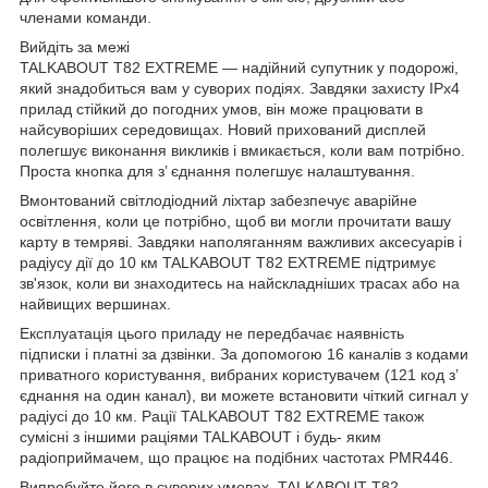
членами команди.
Вийдіть за межі
TALKABOUT T82 EXTREME — надійний супутник у подорожі,
який знадобиться вам у суворих подіях. Завдяки захисту IPx4
прилад стійкий до погодних умов, він може працювати в
найсуворіших середовищах. Новий прихований дисплей
полегшує виконання викликів і вмикається, коли вам потрібно.
Проста кнопка для з’ єднання полегшує налаштування.
Вмонтований світлодіодний ліхтар забезпечує аварійне
освітлення, коли це потрібно, щоб ви могли прочитати вашу
карту в темряві. Завдяки наполяганням важливих аксесуарів і
радіусу дії до 10 км TALKABOUT T82 EXTREME підтримує
зв'язок, коли ви знаходитесь на найскладніших трасах або на
найвищих вершинах.
Експлуатація цього приладу не передбачає наявність
підписки і платні за дзвінки. За допомогою 16 каналів з кодами
приватного користування, вибраних користувачем (121 код з’
єднання на один канал), ви можете встановити чіткий сигнал у
радіусі до 10 км. Рації TALKABOUT T82 EXTREME також
сумісні з іншими раціями TALKABOUT і будь- яким
радіоприймачем, що працює на подібних частотах PMR446.
Випробуйте його в суворих умовах. TALKABOUT T82