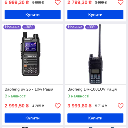
6 999,30
2 799,30
₴
₴
9 999 ₴
3 999 ₴
Купити
Купити
Новинка
–30%
Новинка
–30%
Baofeng uv 26 - 10w Рація
Baofeng DR-1801UV Рація
В наявності
В наявності
2 999,50
3 999,80
₴
₴
4 285 ₴
5 714 ₴
Купити
Купити