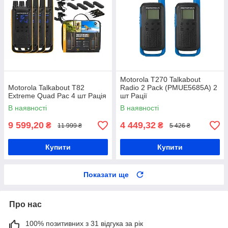
Motorola T270 Talkabout
Motorola Talkabout T82
Radio 2 Pack (PMUE5685A) 2
Extreme Quad Pac 4 шт Рація
шт Рації
В наявності
В наявності
9 599,20
4 449,32
₴
₴
11 999 ₴
5 426 ₴
Купити
Купити
Показати ще
Про нас
100% позитивних з 31 відгука за рік