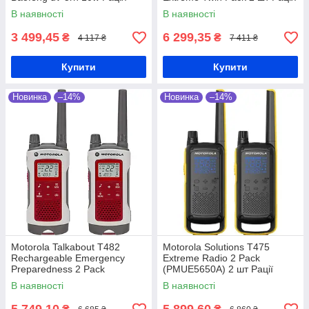
В наявності
В наявності
3 499,45
6 299,35
₴
₴
4 117 ₴
7 411 ₴
Купити
Купити
Новинка
–14%
Новинка
–14%
Motorola Talkabout T482
Motorola Solutions T475
Rechargeable Emergency
Extreme Radio 2 Pack
Preparedness 2 Pack
(PMUE5650A) 2 шт Рації
(PMUE5502A) 2 шт Рації
В наявності
В наявності