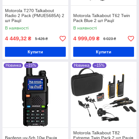
Motorola T270 Talkabout
Radio 2 Pack (PMUE5685A) 2
Motorola Talkabout T62 Twin
шт Рації
Pack Blue 2 шт Рації
В наявності
В наявності
4 449,32
4 999,09
₴
₴
5 426 ₴
6 023 ₴
Купити
Купити
Новинка
–15%
Новинка
–15%
Motorola Talkabout T82
Baofeng uv-5rh 10w Рація
Extreme Twin Pack 2 шт Рація