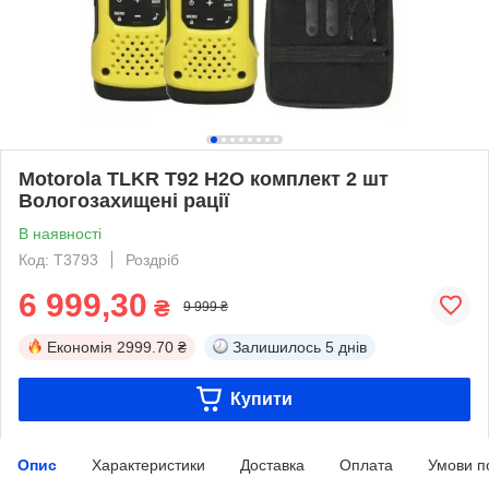
Motorola TLKR T92 H2O комплект 2 шт
Вологозахищені рації
В наявності
Код: T3793
Роздріб
6 999,30
₴
9 999 ₴
Економія
2999.70 ₴
Залишилось
5 днів
Купити
Опис
Характеристики
Доставка
Оплата
Умови п