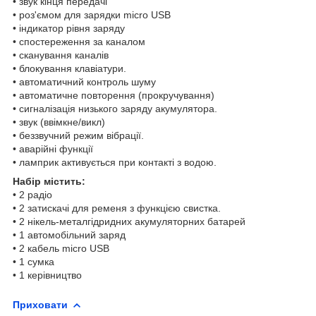
• звук кінця передачі
• роз'ємом для зарядки micro USB
• індикатор рівня заряду
• спостереження за каналом
• сканування каналів
• блокування клавіатури.
• автоматичний контроль шуму
• автоматичне повторення (прокручування)
• сигналізація низького заряду акумулятора.
• звук (ввімкне/викл)
• беззвучний режим вібрації.
• аварійні функції
• ламприк активується при контакті з водою.
Набір містить:
• 2 радіо
• 2 затискачі для ременя з функцією свистка.
• 2 нікель-металгідридних акумуляторних батарей
• 1 автомобільний заряд
• 2 кабель micro USB
• 1 сумка
• 1 керівництво
Приховати