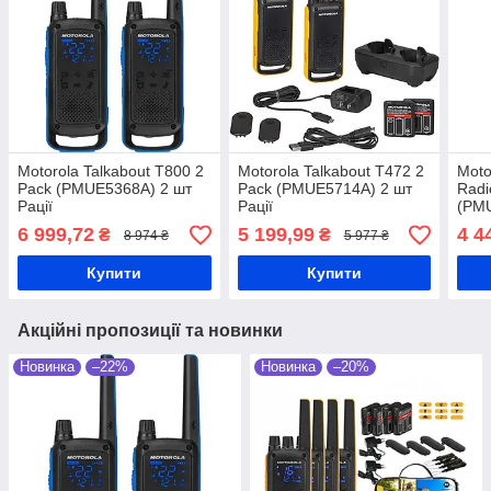
Motorola Talkabout T800 2
Motorola Talkabout T472 2
Moto
Pack (PMUE5368A) 2 шт
Pack (PMUE5714A) 2 шт
Radi
Рації
Рації
(PMU
6 999,72
5 199,99
4 4
₴
₴
8 974 ₴
5 977 ₴
Купити
Купити
Акційні пропозиції та новинки
Новинка
–22%
Новинка
–20%