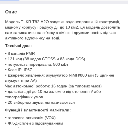
Опис
Модель TLKR T92 H2O завдяки водонепроникній конструкції,
міцному корпусу і радіусу дії до 10 км2, ця модель дозволить
вам залишатися на зв'язку з сім'єю і друзями навіть під час
активного відпочинку на воді.
Технічні дані:
• 8 каналів PMR
• 121 код (38 кодов CTCSS и 83 кода DCS)
• потужність передавача: 500 мВт
• Клас IP: IP67
• Джерело живлення: акумулятор NiMH/800 міч (3 щілинні
акумулятори AA)
Час автономної роботи: 16 годин (за типових умов)
• дальність дії до 10 км залежно від оточення і/ або
топографічних умов
• 20 виборних звуків, які називаються
Функції і властивості магнітоли:
• голосова активація (VOX)
• ЖК-дисплей з підсвічуванням