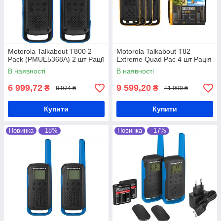
Motorola Talkabout T800 2
Motorola Talkabout T82
Pack (PMUE5368A) 2 шт Рації
Extreme Quad Pac 4 шт Рація
В наявності
В наявності
6 999,72
9 599,20
₴
₴
8 974 ₴
11 999 ₴
Купити
Купити
Новинка
–18%
Новинка
–17%