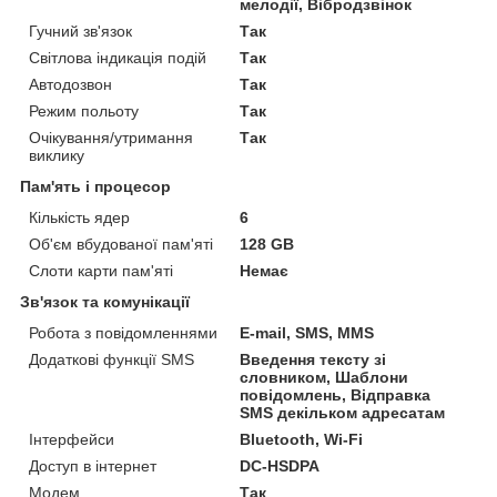
мелодії, Вібродзвінок
Гучний зв'язок
Так
Світлова індикація подій
Так
Автодозвон
Так
Режим польоту
Так
Очікування/утримання
Так
виклику
Пам'ять і процесор
Кількість ядер
6
Об'єм вбудованої пам'яті
128 GB
Слоти карти пам'яті
Немає
Зв'язок та комунікації
Робота з повідомленнями
E-mail, SMS, MMS
Додаткові функції SMS
Введення тексту зі
словником, Шаблони
повідомлень, Відправка
SMS декільком адресатам
Інтерфейси
Bluetooth, Wi-Fi
Доступ в інтернет
DC-HSDPA
Модем
Так