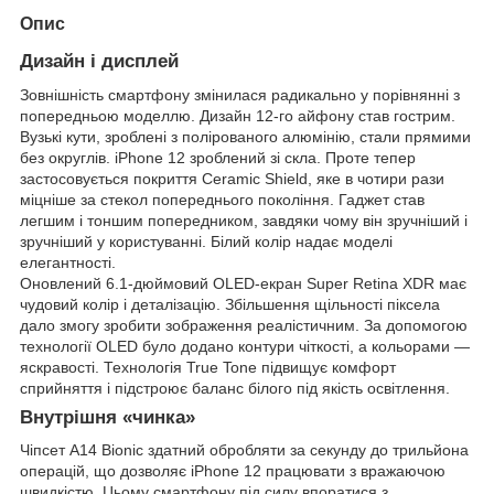
Опис
Дизайн і дисплей
Зовнішність смартфону змінилася радикально у порівнянні з
попередньою моделлю. Дизайн 12-го айфону став гострим.
Вузькі кути, зроблені з полірованого алюмінію, стали прямими
без округлів. iPhone 12 зроблений зі скла. Проте тепер
застосовується покриття Ceramic Shield, яке в чотири рази
міцніше за стекол попереднього покоління. Гаджет став
легшим і тоншим попередником, завдяки чому він зручніший і
зручніший у користуванні. Білий колір надає моделі
елегантності.
Оновлений 6.1-дюймовий OLED-екран Super Retina XDR має
чудовий колір і деталізацію. Збільшення щільності піксела
дало змогу зробити зображення реалістичним. За допомогою
технології OLED було додано контури чіткості, а кольорами —
яскравості. Технологія True Tone підвищує комфорт
сприйняття і підстроює баланс білого під якість освітлення.
Внутрішня «чинка»
Чіпсет A14 Bionic здатний обробляти за секунду до трильйона
операцій, що дозволяє iPhone 12 працювати з вражаючою
швидкістю. Цьому смартфону під силу впоратися з