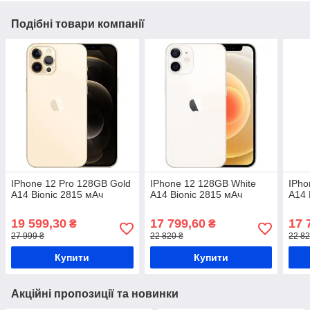
Подібні товари компанії
IPhone 12 Pro 128GB Gold
IPhone 12 128GB White
IPho
A14 Bionic 2815 мАч
A14 Bionic 2815 мАч
A14 
19 599,30
17 799,60
17 
₴
₴
27 999 ₴
22 820 ₴
22 82
Купити
Купити
Акційні пропозиції та новинки