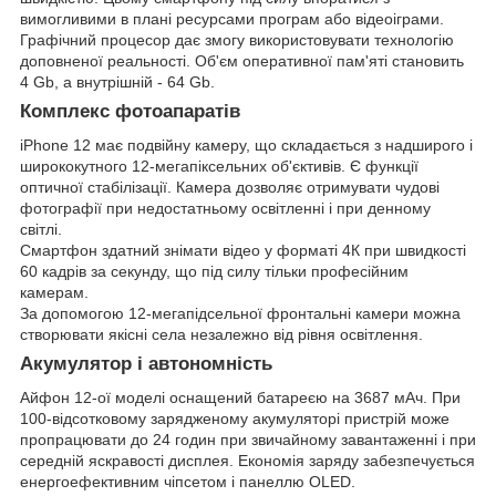
вимогливими в плані ресурсами програм або відеоіграми.
Графічний процесор дає змогу використовувати технологію
доповненої реальності. Об'єм оперативної пам'яті становить
4 Gb, а внутрішній - 64 Gb.
Комплекс фотоапаратів
iPhone 12 має подвійну камеру, що складається з надширого і
ширококутного 12-мегапіксельних об'єктивів. Є функції
оптичної стабілізації. Камера дозволяє отримувати чудові
фотографії при недостатньому освітленні і при денному
світлі.
Смартфон здатний знімати відео у форматі 4К при швидкості
60 кадрів за секунду, що під силу тільки професійним
камерам.
За допомогою 12-мегапідсельної фронтальні камери можна
створювати якісні села незалежно від рівня освітлення.
Акумулятор і автономність
Айфон 12-ої моделі оснащений батареєю на 3687 мАч. При
100-відсотковому зарядженому акумуляторі пристрій може
пропрацювати до 24 годин при звичайному завантаженні і при
середній яскравості дисплея. Економія заряду забезпечується
енергоефективним чіпсетом і панеллю OLED.