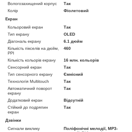
Вологозахищений корпус
Так
Колір
Фіолетовий
Екран
Кольоровий екран
Так
Тип екрану
OLED
Діагональ екрану
6.1 дюйм
Кількість пікселів на дюйм,
460
PPI
Кількість кольорів екрану
16 млн. кольорів
Сенсорний екран
Так
Тип сенсорного екрану
Ємнісний
Технологія Multitouch
Так
Автоматичний поворот
Так
екрану
Додатковий екран
Відсутній
Стійкий до подряпин
Так
екран
Дзвінки
Сигнали виклику
Поліфонічні мелодії, MP3-