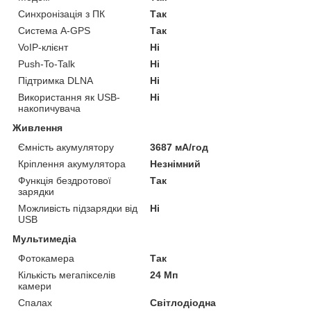
Синхронізація з ПК
Так
Система A-GPS
Так
VoIP-клієнт
Ні
Push-To-Talk
Ні
Підтримка DLNA
Ні
Використання як USB-
Ні
накопичувача
Живлення
Ємність акумулятору
3687 мА/год
Кріплення акумулятора
Незнімний
Функція бездротової
Так
зарядки
Можливість підзарядки від
Ні
USB
Мультимедіа
Фотокамера
Так
Кількість мегапікселів
24 Мп
камери
Спалах
Світлодіодна