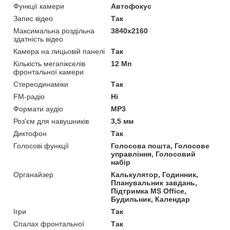
Функції камери
Автофокус
Запис відео
Так
Максимальна роздільна
3840x2160
здатність відео
Камера на лицьовій панелі
Так
Кількість мегапікселів
12 Мп
фронтальної камери
Стереодинаміки
Так
FM-радіо
Ні
Формати аудіо
MP3
Роз'єм для навушників
3,5 мм
Диктофон
Так
Голосові функції
Голосова пошта, Голосове
управління, Голосовий
набір
Органайзер
Калькулятор, Годинник,
Планувальник завдань,
Підтримка MS Office,
Будильник, Календар
Ігри
Так
Спалах фронтальної
Так