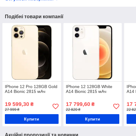
Подібні товари компанії
IPhone 12 Pro 128GB Gold
IPhone 12 128GB White
IPho
A14 Bionic 2815 мАч
A14 Bionic 2815 мАч
A14 
19 599,30
17 799,60
17 
₴
₴
27 999 ₴
22 820 ₴
22 82
Купити
Купити
Акційні пропозиції та новинки