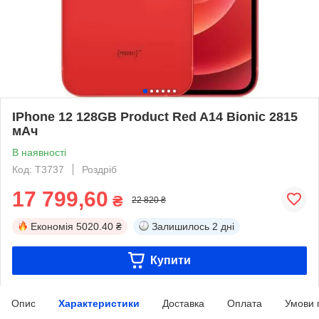
IPhone 12 128GB Product Red A14 Bionic 2815
мАч
В наявності
Код: T3737
Роздріб
17 799,60
₴
22 820 ₴
Економія
5020.40 ₴
Залишилось
2 дні
Купити
Опис
Характеристики
Доставка
Оплата
Умови 