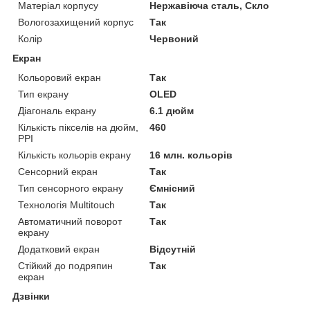
Матеріал корпусу
Нержавіюча сталь, Скло
Вологозахищений корпус
Так
Колір
Червоний
Екран
Кольоровий екран
Так
Тип екрану
OLED
Діагональ екрану
6.1 дюйм
Кількість пікселів на дюйм,
460
PPI
Кількість кольорів екрану
16 млн. кольорів
Сенсорний екран
Так
Тип сенсорного екрану
Ємнісний
Технологія Multitouch
Так
Автоматичний поворот
Так
екрану
Додатковий екран
Відсутній
Стійкий до подряпин
Так
екран
Дзвінки