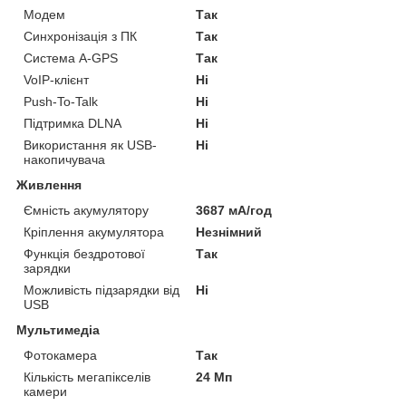
Модем
Так
Синхронізація з ПК
Так
Система A-GPS
Так
VoIP-клієнт
Ні
Push-To-Talk
Ні
Підтримка DLNA
Ні
Використання як USB-
Ні
накопичувача
Живлення
Ємність акумулятору
3687 мА/год
Кріплення акумулятора
Незнімний
Функція бездротової
Так
зарядки
Можливість підзарядки від
Ні
USB
Мультимедіа
Фотокамера
Так
Кількість мегапікселів
24 Мп
камери