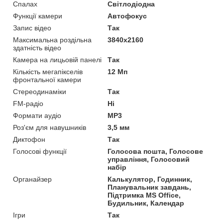
Спалах
Світлодіодна
Функції камери
Автофокус
Запис відео
Так
Максимальна роздільна
3840x2160
здатність відео
Камера на лицьовій панелі
Так
Кількість мегапікселів
12 Мп
фронтальної камери
Стереодинаміки
Так
FM-радіо
Ні
Формати аудіо
MP3
Роз'єм для навушників
3,5 мм
Диктофон
Так
Голосові функції
Голосова пошта, Голосове
управління, Голосовий
набір
Органайзер
Калькулятор, Годинник,
Планувальник завдань,
Підтримка MS Office,
Будильник, Календар
Ігри
Так