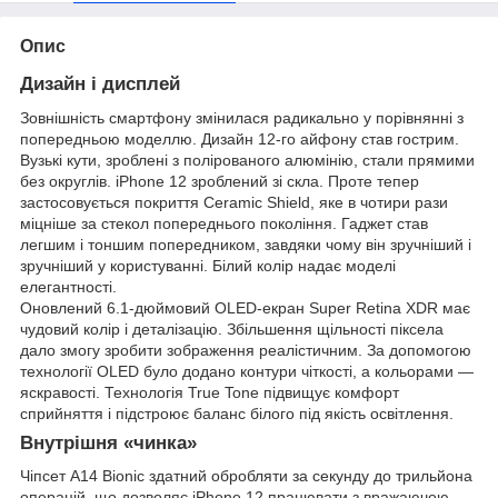
Опис
Дизайн і дисплей
Зовнішність смартфону змінилася радикально у порівнянні з
попередньою моделлю. Дизайн 12-го айфону став гострим.
Вузькі кути, зроблені з полірованого алюмінію, стали прямими
без округлів. iPhone 12 зроблений зі скла. Проте тепер
застосовується покриття Ceramic Shield, яке в чотири рази
міцніше за стекол попереднього покоління. Гаджет став
легшим і тоншим попередником, завдяки чому він зручніший і
зручніший у користуванні. Білий колір надає моделі
елегантності.
Оновлений 6.1-дюймовий OLED-екран Super Retina XDR має
чудовий колір і деталізацію. Збільшення щільності піксела
дало змогу зробити зображення реалістичним. За допомогою
технології OLED було додано контури чіткості, а кольорами —
яскравості. Технологія True Tone підвищує комфорт
сприйняття і підстроює баланс білого під якість освітлення.
Внутрішня «чинка»
Чіпсет A14 Bionic здатний обробляти за секунду до трильйона
операцій, що дозволяє iPhone 12 працювати з вражаючою