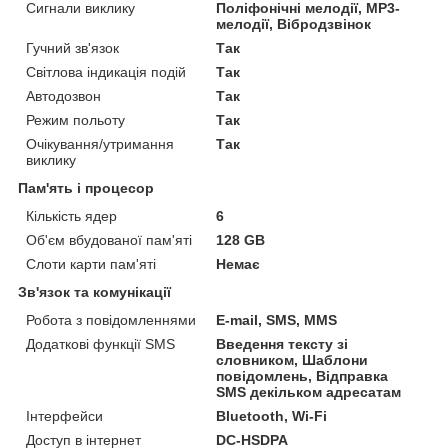
Сигнали виклику
Поліфонічні мелодії, MP3-
мелодії, Вібродзвінок
Гучний зв'язок
Так
Світлова індикація подій
Так
Автодозвон
Так
Режим польоту
Так
Очікування/утримання
Так
виклику
Пам'ять і процесор
Кількість ядер
6
Об'єм вбудованої пам'яті
128 GB
Слоти карти пам'яті
Немає
Зв'язок та комунікації
Робота з повідомленнями
E-mail, SMS, MMS
Додаткові функції SMS
Введення тексту зі
словником, Шаблони
повідомлень, Відправка
SMS декільком адресатам
Інтерфейси
Bluetooth, Wi-Fi
Доступ в інтернет
DC-HSDPA