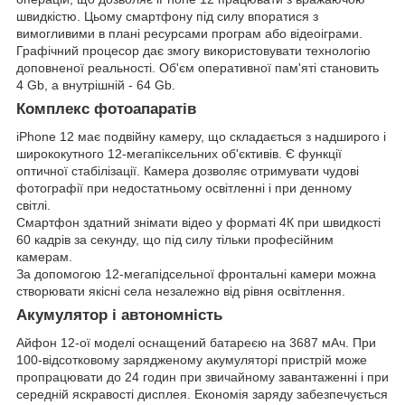
швидкістю. Цьому смартфону під силу впоратися з
вимогливими в плані ресурсами програм або відеоіграми.
Графічний процесор дає змогу використовувати технологію
доповненої реальності. Об'єм оперативної пам'яті становить
4 Gb, а внутрішній - 64 Gb.
Комплекс фотоапаратів
iPhone 12 має подвійну камеру, що складається з надширого і
ширококутного 12-мегапіксельних об'єктивів. Є функції
оптичної стабілізації. Камера дозволяє отримувати чудові
фотографії при недостатньому освітленні і при денному
світлі.
Смартфон здатний знімати відео у форматі 4К при швидкості
60 кадрів за секунду, що під силу тільки професійним
камерам.
За допомогою 12-мегапідсельної фронтальні камери можна
створювати якісні села незалежно від рівня освітлення.
Акумулятор і автономність
Айфон 12-ої моделі оснащений батареєю на 3687 мАч. При
100-відсотковому зарядженому акумуляторі пристрій може
пропрацювати до 24 годин при звичайному завантаженні і при
середній яскравості дисплея. Економія заряду забезпечується