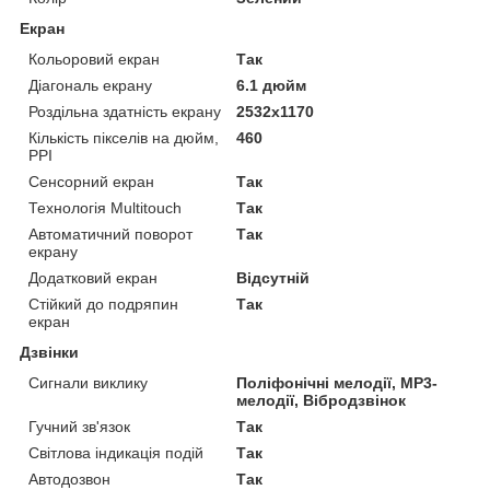
Екран
Кольоровий екран
Так
Діагональ екрану
6.1 дюйм
Роздільна здатність екрану
2532x1170
Кількість пікселів на дюйм,
460
PPI
Сенсорний екран
Так
Технологія Multitouch
Так
Автоматичний поворот
Так
екрану
Додатковий екран
Відсутній
Стійкий до подряпин
Так
екран
Дзвінки
Сигнали виклику
Поліфонічні мелодії, MP3-
мелодії, Вібродзвінок
Гучний зв'язок
Так
Світлова індикація подій
Так
Автодозвон
Так