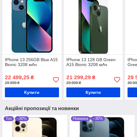
IPhone 13 256GB Blue A15
IPhone 13 128 GB Green
IPho
Bionic 3208 мАч
A15 Bionic 3208 мАч
Gree
22 499,25
21 299,29
29 
₴
₴
29 999 ₴
29 999 ₴
39 99
Купити
Купити
Акційні пропозиції та новинки
Топ
–30%
Новинка
–30%