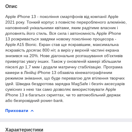
Опис
Apple iPhone 13 - покоління смартфонів від компанії Apple
2021 року. Тонкий корпус з повністю переробленого алюмінію,
наповнений унікальними квітами, яким радітиме власник і
доповнять його стиль. Вся сила і автономність Apple iPhone
13 розкривається завдяки новому поколінню процесора -
Apple A15 Bionic. Екран став ще яскравішим, максимальна
яскравість досягає 800 ніт, а виріз у верхній частині екрана
знизився на 20%. Нове діагональне розташування об’єктивів
привертає увагу інших. Також у оновленій камері збільшили
пікселі до 1,7 мкм і додали матричну стабілізацію. Програма
камери в Лінійці iPhone 13 обзавіла кінематографічним
режимом знімання, що буде перевагою для втілення творчих
ідей. Швидка бездротова зарядка MagSafe і безліч аксесуарів
сумісних з нею так само дозволяє використовувати Apple
iPhone 13 в багатьох скриптах, чи то автомобільний держак
або безпровідний power-bank.
Приховати
Характеристики