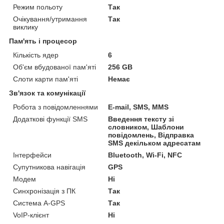
Режим польоту
Так
Очікування/утримання
Так
виклику
Пам'ять і процесор
Кількість ядер
6
Об'єм вбудованої пам'яті
256 GB
Слоти карти пам'яті
Немає
Зв'язок та комунікації
Робота з повідомленнями
E-mail, SMS, MMS
Додаткові функції SMS
Введення тексту зі
словником, Шаблони
повідомлень, Відправка
SMS декільком адресатам
Інтерфейси
Bluetooth, Wi-Fi, NFC
Супутникова навігація
GPS
Модем
Ні
Синхронізація з ПК
Так
Система A-GPS
Так
VoIP-клієнт
Ні