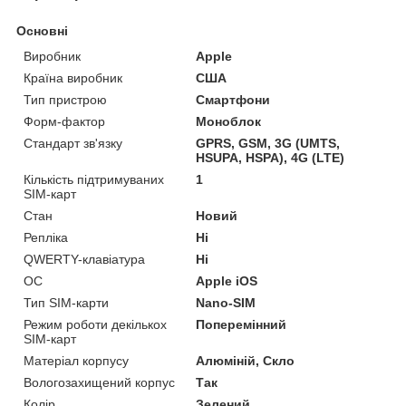
Основні
Виробник
Apple
Країна виробник
США
Тип пристрою
Смартфони
Форм-фактор
Моноблок
Стандарт зв'язку
GPRS, GSM, 3G (UMTS,
HSUPA, HSPA), 4G (LTE)
Кількість підтримуваних
1
SIM-карт
Стан
Новий
Репліка
Ні
QWERTY-клавіатура
Ні
ОС
Apple iOS
Тип SIM-карти
Nano-SIM
Режим роботи декількох
Поперемінний
SIM-карт
Матеріал корпусу
Алюміній, Скло
Вологозахищений корпус
Так
Колір
Зелений