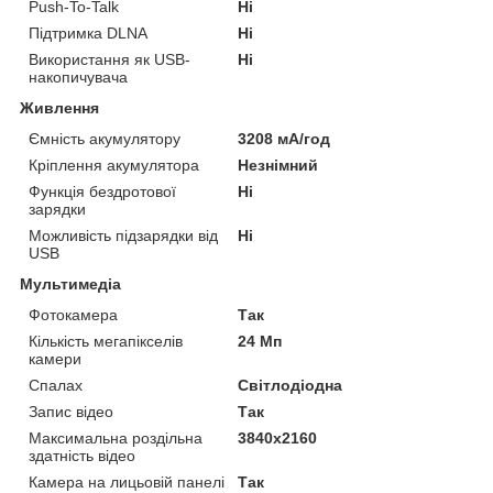
Push-To-Talk
Ні
Підтримка DLNA
Ні
Використання як USB-
Ні
накопичувача
Живлення
Ємність акумулятору
3208 мА/год
Кріплення акумулятора
Незнімний
Функція бездротової
Ні
зарядки
Можливість підзарядки від
Ні
USB
Мультимедіа
Фотокамера
Так
Кількість мегапікселів
24 Мп
камери
Спалах
Світлодіодна
Запис відео
Так
Максимальна роздільна
3840x2160
здатність відео
Камера на лицьовій панелі
Так