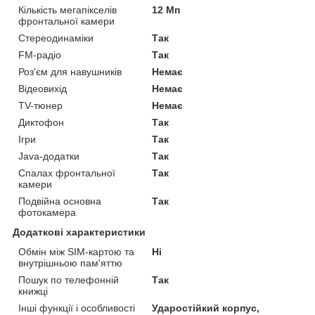
Кількість мегапікселів
12 Мп
фронтальної камери
Стереодинаміки
Так
FM-радіо
Так
Роз'єм для навушників
Немає
Відеовихід
Немає
TV-тюнер
Немає
Диктофон
Так
Ігри
Так
Java-додатки
Так
Спалах фронтальної
Так
камери
Подвійна основна
Так
фотокамера
Додаткові характеристики
Обмін між SIM-картою та
Ні
внутрішньою пам'яттю
Пошук по телефонній
Так
книжці
Інші функції і особливості
Ударостійкий корпус,