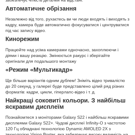
Автоматичне обрізання
Незалежно від того, рухаєтесь ви чи люди входять і виходять з
кадру, камера буде автоматично фокусуватися і центруватися
під час запису відео.
Кинорежим
Працюйте над усіма камерами одночасно, захоплюючи і
діями і вашу реакцію. Змінюється ракурс і зберігайте
оригінали для подальшого монтажу
«Режим «Мультикадр»
Ще більше варіантів одним дублем! Зніміть відео тривалістю
до 20 секунд, у галереї буде представлено цілий ряд різних
форматів: кадри, цикли, гіперлапс-відео і т. д.
Найкращі соковиті кольори. З найбільш
яскравим дисплеїм
Познайомтеся з моніторами Galaxy S22 і найбільш яскравими
дисплеями Galaxy S22+. Чудові дисплеї Infinity-O з частотою
120 Гц обладнані технологією Dynamic AMOLED 2X з
технологією Vision Boster, яка забезпечує високу видимість на