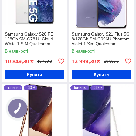
Samsung Galaxy S20 FE
Samsung Galaxy S21 Plus 5G
128Gb SM-G781U Cloud
8/128Gb SM-G996U Phantom
White 1 SIM Qualcomm
Violet 1 Sim Qualcomm
Snapdragon 865 4500 мАг
Snapdragon 888 4800 мАг
В наявності
В наявності
10 849,30
13 999,30
₴
₴
15 499 ₴
19 999 ₴
Купити
Купити
Новинка
–30%
Новинка
–30%