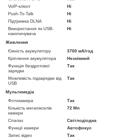
VoIP-клієнт
Ні
Push-To-Talk
Ні
Підтримка DLNA
Ні
Використання як USB-
Ні
накопичувача
Живлення
Ємність акумулятору
3700 мА/год
Кріплення акумулятора
Незнімний
Функція бездротової
Так
зарядки
Можливість підзарядки від
Так
USB
Мультимедіа
Фотокамера
Так
Кількість мегапікселів
72 Мп
камери
Спалах
Світлодіодна
Функції камери
Автофокус
Запис відео
Так