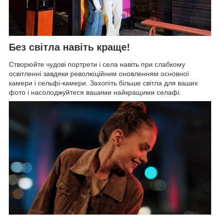
Без світла навіть краще!
Створюйте чудові портрети і села навіть при слабкому
освітленні завдяки революційним оновленням основної
камери і сельфі-камери. Захопіть більше світла для ваших
фото і насолоджуйтеся вашими найкращими селафі.