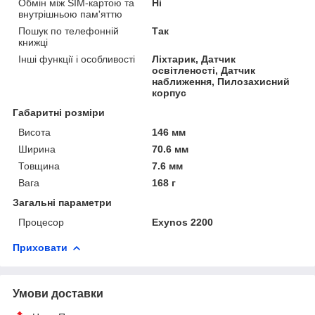
Обмін між SIM-картою та
Ні
внутрішньою пам'яттю
Пошук по телефонній
Так
книжці
Інші функції і особливості
Ліхтарик, Датчик
освітленості, Датчик
наближення, Пилозахисний
корпус
Габаритні розміри
Висота
146 мм
Ширина
70.6 мм
Товщина
7.6 мм
Вага
168 г
Загальні параметри
Процесор
Exynos 2200
Приховати
Умови доставки