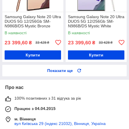
Samsung Galaxy Note 20 Ultra
Samsung Galaxy Note 20 Ultra
DUOS 5G 12/256Gb SM-
DUOS 5G 12/256Gb SM-
N986B/DS Mystic Bronze
N986B/DS Mystic White
Samsung Exynos 990 + 4300
Samsung Exynos 990 + 4300
В наявності
В наявності
мАг
мАг
23 399,60
23 399,60
₴
₴
33 428 ₴
33 428 ₴
Купити
Купити
Показати ще
Про нас
100% позитивних з 31 відгука за рік
Працює з 04.04.2015
м. Вінниця
вул Київська 29 (індекс 21032), Вінниця, Україна