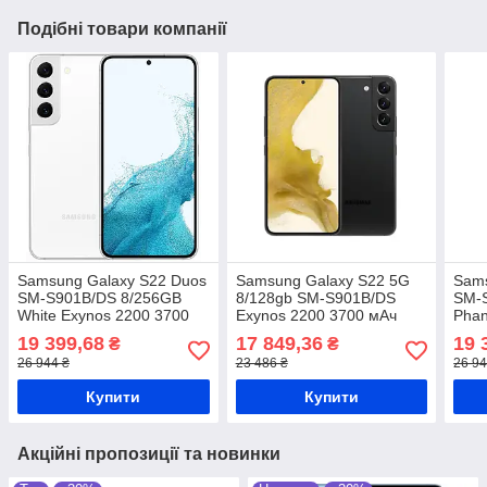
Подібні товари компанії
Samsung Galaxy S22 Duos
Samsung Galaxy S22 5G
Sams
SM-S901B/DS 8/256GB
8/128gb SM-S901B/DS
SM-
White Exynos 2200 3700
Exynos 2200 3700 мАч
Phan
мАч
2200
19 399,68
17 849,36
19 
₴
₴
26 944 ₴
23 486 ₴
26 94
Купити
Купити
Акційні пропозиції та новинки