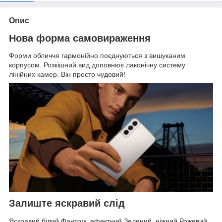
Опис
Нова форма самовираження
Форми обличчя гармонійно поєднуються з вишуканим
корпусом. Розкішний вид доповнює лаконічну систему
лінійних камер. Він просто чудовий!
Залиште яскравий слід
Яскравий білий Фантом, ефектний Зелений, ніжний Рожевий