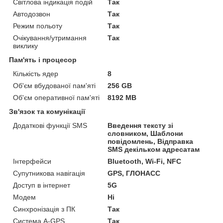
Світлова індикація подій
Так
Автодозвон
Так
Режим польоту
Так
Очікування/утримання
Так
виклику
Пам'ять і процесор
Кількість ядер
8
Об'єм вбудованої пам'яті
256 GB
Об'єм оперативної пам'яті
8192 MB
Зв'язок та комунікації
Додаткові функції SMS
Введення тексту зі
словником, Шаблони
повідомлень, Відправка
SMS декільком адресатам
Інтерфейси
Bluetooth, Wi-Fi, NFC
Супутникова навігація
GPS, ГЛОНАСС
Доступ в інтернет
5G
Модем
Ні
Синхронізація з ПК
Так
Система A-GPS
Так