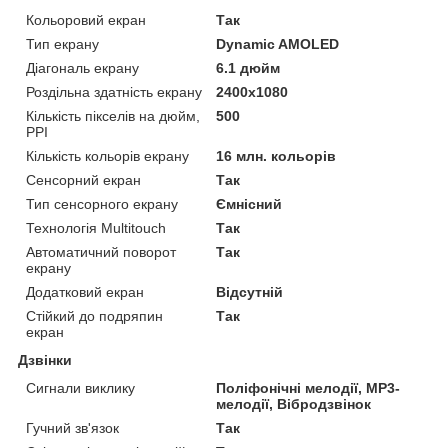
Кольоровий екран
Так
Тип екрану
Dynamic AMOLED
Діагональ екрану
6.1 дюйм
Роздільна здатність екрану
2400x1080
Кількість пікселів на дюйм,
500
PPI
Кількість кольорів екрану
16 млн. кольорів
Сенсорний екран
Так
Тип сенсорного екрану
Ємнісний
Технологія Multitouch
Так
Автоматичний поворот
Так
екрану
Додатковий екран
Відсутній
Стійкий до подряпин
Так
екран
Дзвінки
Сигнали виклику
Поліфонічні мелодії, MP3-
мелодії, Вібродзвінок
Гучний зв'язок
Так