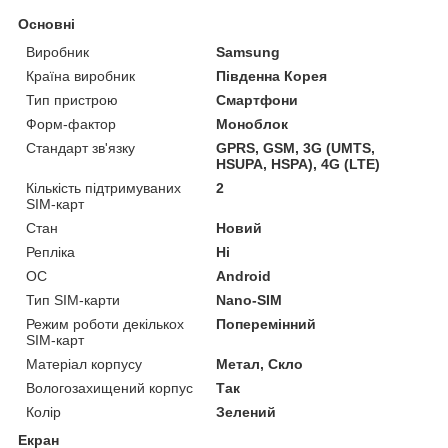
Основні
Виробник
Samsung
Країна виробник
Південна Корея
Тип пристрою
Смартфони
Форм-фактор
Моноблок
Стандарт зв'язку
GPRS, GSM, 3G (UMTS,
HSUPA, HSPA), 4G (LTE)
Кількість підтримуваних
2
SIM-карт
Стан
Новий
Репліка
Ні
ОС
Android
Тип SIM-карти
Nano-SIM
Режим роботи декількох
Поперемінний
SIM-карт
Матеріал корпусу
Метал, Скло
Вологозахищений корпус
Так
Колір
Зелений
Екран