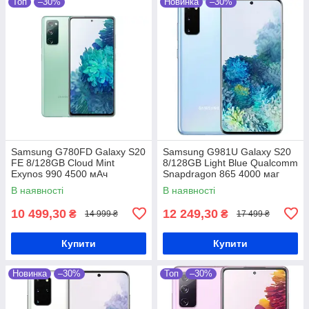
Топ
–30%
Новинка
–30%
Samsung G780FD Galaxy S20
Samsung G981U Galaxy S20
FE 8/128GB Cloud Mint
8/128GB Light Blue Qualcomm
Exynos 990 4500 мАч
Snapdragon 865 4000 маг
В наявності
В наявності
10 499,30
12 249,30
₴
₴
14 999 ₴
17 499 ₴
Купити
Купити
Новинка
–30%
Топ
–30%