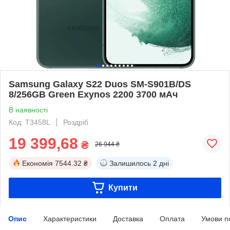
Samsung Galaxy S22 Duos SM-S901B/DS
8/256GB Green Exynos 2200 3700 мАч
В наявності
Код: T3458L
Роздріб
19 399,68
₴
26 944 ₴
Економія
7544.32 ₴
Залишилось
2 дні
Купити
Опис
Характеристики
Доставка
Оплата
Умови п