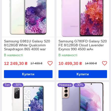
Samsung G981U Galaxy S20
Samsung G780FD Galaxy S20
8/128GB White Qualcomm
FE 8/128GB Cloud Lavender
Snapdragon 865 4000 маг
Exynos 990 4500 мАч
В наявності
В наявності
12 249,30
10 499,30
₴
₴
17 499 ₴
14 999 ₴
Купити
Купити
Топ
–30%
Новинка
–30%