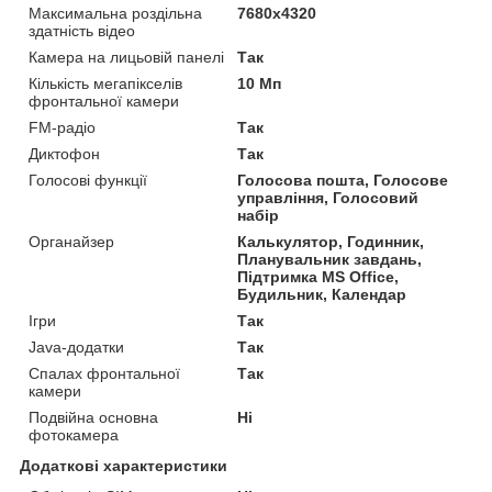
Максимальна роздільна
7680x4320
здатність відео
Камера на лицьовій панелі
Так
Кількість мегапікселів
10 Мп
фронтальної камери
FM-радіо
Так
Диктофон
Так
Голосові функції
Голосова пошта, Голосове
управління, Голосовий
набір
Органайзер
Калькулятор, Годинник,
Планувальник завдань,
Підтримка MS Office,
Будильник, Календар
Ігри
Так
Java-додатки
Так
Спалах фронтальної
Так
камери
Подвійна основна
Ні
фотокамера
Додаткові характеристики