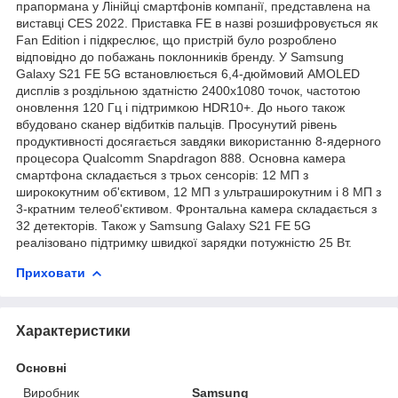
прапормана у Лінійці смартфонів компанії, представлена на
виставці CES 2022. Приставка FE в назві розшифровується як
Fan Edition і підкреслює, що пристрій було розроблено
відповідно до побажань поклонників бренду. У Samsung
Galaxy S21 FE 5G встановлюється 6,4-дюймовий AMOLED
дисплів з роздільною здатністю 2400x1080 точок, частотою
оновлення 120 Гц і підтримкою HDR10+. До нього також
вбудовано сканер відбитків пальців. Просунутий рівень
продуктивності досягається завдяки використанню 8-ядерного
процесора Qualcomm Snapdragon 888. Основна камера
смартфона складається з трьох сенсорів: 12 МП з
ширококутним об'єктивом, 12 МП з ультраширокутним і 8 МП з
3-кратним телеоб'єктивом. Фронтальна камера складається з
32 детекторів. Також у Samsung Galaxy S21 FE 5G
реалізовано підтримку швидкої зарядки потужністю 25 Вт.
Приховати
Характеристики
Основні
Виробник
Samsung