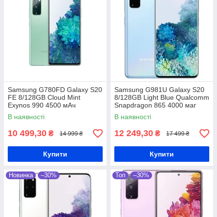
Samsung G780FD Galaxy S20
Samsung G981U Galaxy S20
FE 8/128GB Cloud Mint
8/128GB Light Blue Qualcomm
Exynos 990 4500 мАч
Snapdragon 865 4000 маг
В наявності
В наявності
10 499,30
12 249,30
₴
₴
14 999 ₴
17 499 ₴
Купити
Купити
Новинка
–30%
Топ
–30%