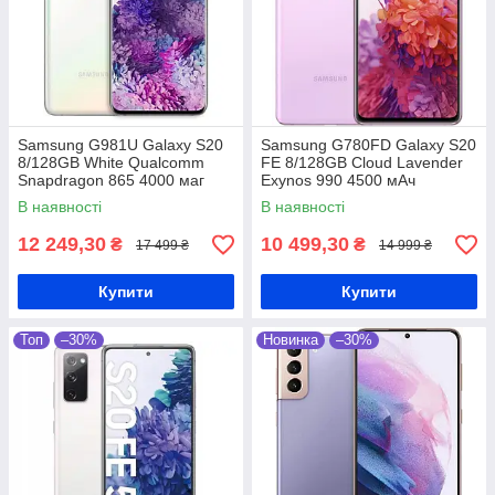
Samsung G981U Galaxy S20
Samsung G780FD Galaxy S20
8/128GB White Qualcomm
FE 8/128GB Cloud Lavender
Snapdragon 865 4000 маг
Exynos 990 4500 мАч
В наявності
В наявності
12 249,30
10 499,30
₴
₴
17 499 ₴
14 999 ₴
Купити
Купити
Топ
–30%
Новинка
–30%