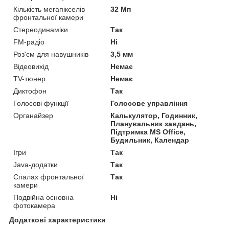
Кількість мегапікселів
32 Мп
фронтальної камери
Стереодинаміки
Так
FM-радіо
Ні
Роз'єм для навушників
3,5 мм
Відеовихід
Немає
TV-тюнер
Немає
Диктофон
Так
Голосові функції
Голосове управління
Органайзер
Калькулятор, Годинник,
Планувальник завдань,
Підтримка MS Office,
Будильник, Календар
Ігри
Так
Java-додатки
Так
Спалах фронтальної
Так
камери
Подвійна основна
Ні
фотокамера
Додаткові характеристики