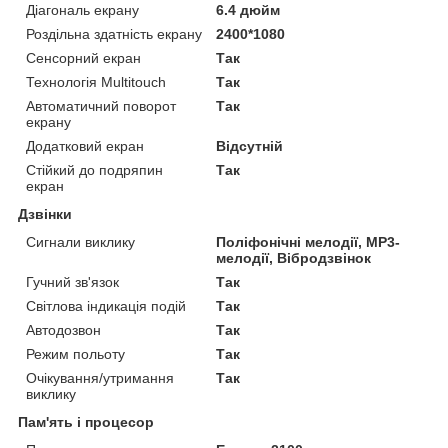
Діагональ екрану
6.4 дюйм
Роздільна здатність екрану
2400*1080
Сенсорний екран
Так
Технологія Multitouch
Так
Автоматичний поворот
Так
екрану
Додатковий екран
Відсутній
Стійкий до подряпин
Так
екран
Дзвінки
Сигнали виклику
Поліфонічні мелодії, MP3-
мелодії, Вібродзвінок
Гучний зв'язок
Так
Світлова індикація подій
Так
Автодозвон
Так
Режим польоту
Так
Очікування/утримання
Так
виклику
Пам'ять і процесор