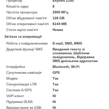
Процесор
Exynos 2100
Кількість ядер
8
Частота процесора
2900 МГц
Об'єм вбудованої пам'яті
128 GB
Об'єм оперативної пам'яті
6144 MB
Слоти карти пам'яті
Немає
Зв'язок та комунікації
Робота з повідомленнями
E-mail, SMS, MMS
Додаткові функції SMS
Введення тексту зі
словником, Шаблони
повідомлень, Відправка
SMS декільком адресатам
Інтерфейси
Bluetooth, Wi-Fi
Супутникова навігація
GPS
Модем
Так
Синхронізація з ПК
Так
Система A-GPS
Так
VoIP-клієнт
Ні
Підтримка DLNA
Ні
Використання як USB-
Ні