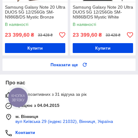
Samsung Galaxy Note 20 Ultra
Samsung Galaxy Note 20 Ultra
DUOS 5G 12/256Gb SM-
DUOS 5G 12/256Gb SM-
N986B/DS Mystic Bronze
N986B/DS Mystic White
Samsung Exynos 990 + 4300
Samsung Exynos 990 + 4300
В наявності
В наявності
мАг
мАг
23 399,60
23 399,60
₴
₴
33 428 ₴
33 428 ₴
Купити
Купити
Показати ще
Про нас
100% позитивних з 31 відгука за рік
КНОПКА
ЗВ'ЯЗКУ
Працює з 04.04.2015
м. Вінниця
вул Київська 29 (індекс 21032), Вінниця, Україна
Контакти