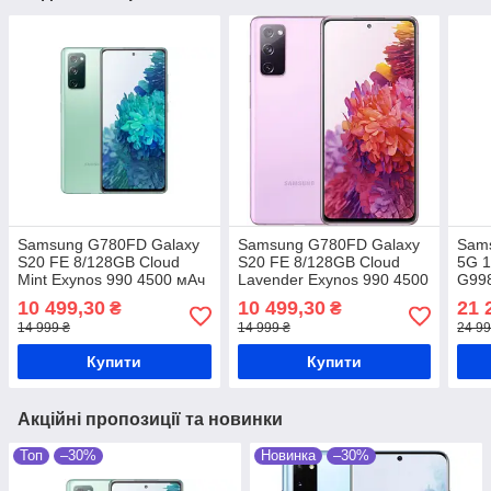
Samsung G780FD Galaxy
Samsung G780FD Galaxy
Sams
S20 FE 8/128GB Cloud
S20 FE 8/128GB Cloud
5G 
Mint Exynos 990 4500 мАч
Lavender Exynos 990 4500
G998
мАч
Exyn
10 499,30
10 499,30
21 
₴
₴
14 999 ₴
14 999 ₴
24 99
Купити
Купити
Акційні пропозиції та новинки
Топ
–30%
Новинка
–30%