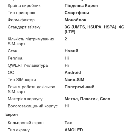
Країна виробник
Південна Корея
Тип пристрою
Смартфони
Форм-фактор
Моноблок
Стандарт зв'язку
3G (UMTS, HSUPA, HSPA), 4G
(LTE)
Кількість підтримуваних
2
SIM-карт
Стан
Новий
Репліка
Ні
QWERTY-клавіатура
Ні
ОС
Android
Тип SIM-карти
Nano-SIM
Режим роботи декількох
Поперемінний
SIM-карт
Матеріал корпусу
Метал, Пластик, Скло
Вологозахищений корпус
Ні
Екран
Кольоровий екран
Так
Тип екрану
AMOLED