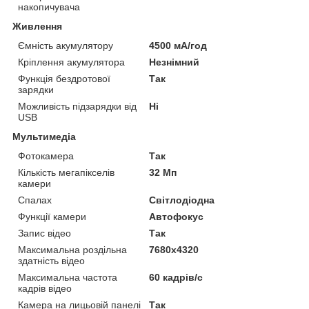
накопичувача
Живлення
Ємність акумулятору
4500 мА/год
Кріплення акумулятора
Незнімний
Функція бездротової
Так
зарядки
Можливість підзарядки від
Ні
USB
Мультимедіа
Фотокамера
Так
Кількість мегапікселів
32 Мп
камери
Спалах
Світлодіодна
Функції камери
Автофокус
Запис відео
Так
Максимальна роздільна
7680x4320
здатність відео
Максимальна частота
60 кадрів/с
кадрів відео
Камера на лицьовій панелі
Так