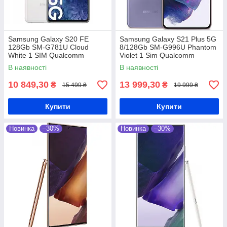
Samsung Galaxy S20 FE
Samsung Galaxy S21 Plus 5G
128Gb SM-G781U Cloud
8/128Gb SM-G996U Phantom
White 1 SIM Qualcomm
Violet 1 Sim Qualcomm
Snapdragon 865 4500 мАг
Snapdragon 888 4800 мАг
В наявності
В наявності
10 849,30
13 999,30
₴
₴
15 499 ₴
19 999 ₴
Купити
Купити
Новинка
–30%
Новинка
–30%