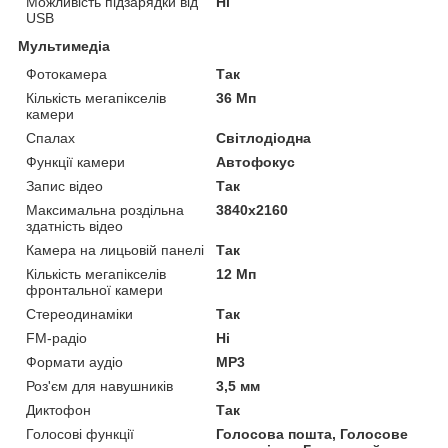
Можливість підзарядки від
Ні
USB
Мультимедіа
Фотокамера
Так
Кількість мегапікселів
36 Мп
камери
Спалах
Світлодіодна
Функції камери
Автофокус
Запис відео
Так
Максимальна роздільна
3840x2160
здатність відео
Камера на лицьовій панелі
Так
Кількість мегапікселів
12 Мп
фронтальної камери
Стереодинаміки
Так
FM-радіо
Ні
Формати аудіо
MP3
Роз'єм для навушників
3,5 мм
Диктофон
Так
Голосові функції
Голосова пошта, Голосове