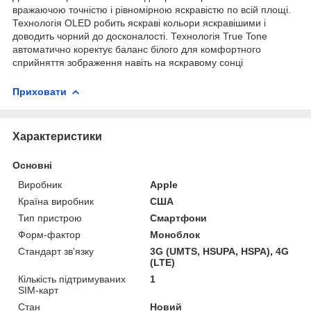
вражаючою точністю і рівномірною яскравістю по всій площі.
Технологія OLED робить яскраві кольори яскравішими і
доводить чорний до досконалості. Технологія True Tone
автоматично коректує баланс білого для комфортного
сприйняття зображення навіть на яскравому сонці
Приховати
Характеристики
Основні
Виробник
Apple
Країна виробник
США
Тип пристрою
Смартфони
Форм-фактор
Моноблок
Стандарт зв'язку
3G (UMTS, HSUPA, HSPA), 4G
(LTE)
Кількість підтримуваних
1
SIM-карт
Стан
Новий