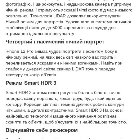
фотографію. І ширококутна, і надширокова камера підтримує
нічний режим, і отримують яскраві і чіткі фото під час низького
освітлення. Технологія LiDAR дозволяє використовувати
Нічний режим для портретів. Удосконалена система оптичної
стабілізації виконує до 5000 корективів за секунду для
отримання ідеального результату
Четвертий і насичений нічний портрет
iPhone 12 Pro знімає чудові портрети з ефектом боку в
нічному режимі, на яких весь світ навколо вас горить і
переливається яскравими нічними вогниками. Навіть при
слабкому джерелі світла сканер LiDAR точно передає
текстуру та колір об'єктів.
Режим Smart HDR 3
Smart HDR 3 автоматично регулює баланс білого, точно
передає кожну нерівність, кожен друк, будь-який відтінок
кольору. Корекція світлих і темних ділянок робить контури
чіткішими, а деталі контрастними. Smart HDR 3 На основі
найновіших технологій машинного навчання розпізнає
скрипти та об’єкти, щоб з’ясувати їх з найбільшою точністю.
Відчувайте себе режисером