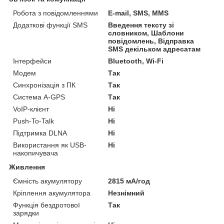
Робота з повідомленнями
E-mail, SMS, MMS
Додаткові функції SMS
Введення тексту зі
словником, Шаблони
повідомлень, Відправка
SMS декільком адресатам
Інтерфейси
Bluetooth, Wi-Fi
Модем
Так
Синхронізація з ПК
Так
Система A-GPS
Так
VoIP-клієнт
Ні
Push-To-Talk
Ні
Підтримка DLNA
Ні
Використання як USB-
Ні
накопичувача
Живлення
Ємність акумулятору
2815 мА/год
Кріплення акумулятора
Незнімний
Функція бездротової
Так
зарядки