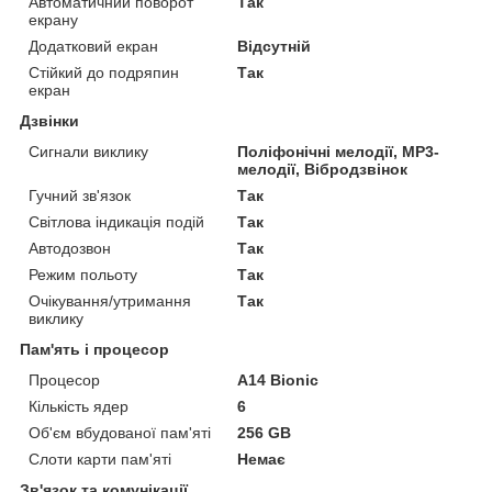
Автоматичний поворот
Так
екрану
Додатковий екран
Відсутній
Стійкий до подряпин
Так
екран
Дзвінки
Сигнали виклику
Поліфонічні мелодії, MP3-
мелодії, Вібродзвінок
Гучний зв'язок
Так
Світлова індикація подій
Так
Автодозвон
Так
Режим польоту
Так
Очікування/утримання
Так
виклику
Пам'ять і процесор
Процесор
A14 Bionic
Кількість ядер
6
Об'єм вбудованої пам'яті
256 GB
Слоти карти пам'яті
Немає
Зв'язок та комунікації