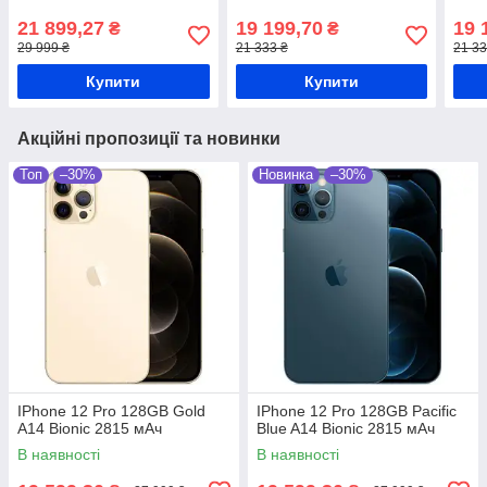
21 899,27
19 199,70
19 
₴
₴
29 999 ₴
21 333 ₴
21 33
Купити
Купити
Акційні пропозиції та новинки
Топ
–30%
Новинка
–30%
IPhone 12 Pro 128GB Gold
IPhone 12 Pro 128GB Pacific
A14 Bionic 2815 мАч
Blue A14 Bionic 2815 мАч
В наявності
В наявності