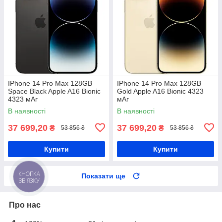
IPhone 14 Pro Max 128GB
IPhone 14 Pro Max 128GB
Space Black Apple A16 Bionic
Gold Apple A16 Bionic 4323
4323 мАг
мАг
В наявності
В наявності
37 699,20
37 699,20
₴
₴
53 856 ₴
53 856 ₴
Купити
Купити
Показати ще
КНОПКА
ЗВ'ЯЗКУ
Про нас