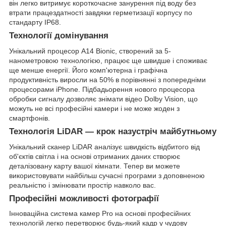
він легко витримує короткочасне занурення під воду без
втрати працездатності завдяки герметизації корпусу по
стандарту IP68.
Технології домінування
Унікальний процесор A14 Bionic, створений за 5-
нанометровою технологією, працює ще швидше і споживає
ще менше енергії. Його комп'ютерна і графічна
продуктивність виросли на 50% в порівнянні з попередніми
процесорами iPhone. Підбадьорення нового процесора
обробки сигналу дозволяє знімати відео Dolby Vision, що
можуть не всі професійні камери і не може жоден з
смартфонів.
Технологія LiDAR — крок назустріч майбутньому
Унікальний сканер LiDAR аналізує швидкість відбитого від
об'єктів світла і на основі отриманих даних створює
деталізовану карту вашої кімнати. Тепер ви можете
використовувати найбільш сучасні програми з доповненою
реальністю і змінювати простір навколо вас.
Професійні можливості фотографії
Інноваційна система камер Pro на основі професійних
технологій легко перетворює будь-який кадр у чудову