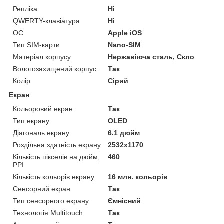
Репліка
Ні
QWERTY-клавіатура
Ні
ОС
Apple iOS
Тип SIM-карти
Nano-SIM
Матеріал корпусу
Нержавіюча сталь, Скло
Вологозахищений корпус
Так
Колір
Сірий
Екран
Кольоровий екран
Так
Тип екрану
OLED
Діагональ екрану
6.1 дюйм
Роздільна здатність екрану
2532x1170
Кількість пікселів на дюйм,
460
PPI
Кількість кольорів екрану
16 млн. кольорів
Сенсорний екран
Так
Тип сенсорного екрану
Ємнісний
Технологія Multitouch
Так