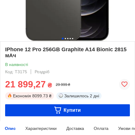
IPhone 12 Pro 256GB Graphite A14 Bionic 2815
мАч
В наявності
Код: T3175
Роздріб
21 899,27
₴
29 999 ₴
Економія
8099.73 ₴
Залишилось
2 дні
Купити
Опис
Характеристики
Доставка
Оплата
Умови п