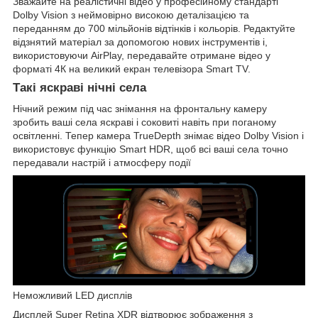
Зважайте на реалістичні відео у професійному стандарті
Dolby Vision з неймовірно високою деталізацією та
переданням до 700 мільйонів відтінків і кольорів. Редактуйте
відзнятий матеріал за допомогою нових інструментів і,
використовуючи AirPlay, передавайте отримане відео у
форматі 4К на великий екран телевізора Smart TV.
Такі яскраві нічні села
Нічний режим під час знімання на фронтальну камеру
зробить ваші села яскраві і соковиті навіть при поганому
освітленні. Тепер камера TrueDepth знімає відео Dolby Vision і
використовує функцію Smart HDR, щоб всі ваші села точно
передавали настрій і атмосферу події
Неможливий LED дисплів
Дисплей Super Retina XDR відтворює зображення з