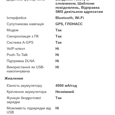
словником, Шаблони
повідомлень, Відправка
SMS декільком адресатам
Інтерфейси
Bluetooth, Wi-Fi
Супутникова навігація
GPS, ГЛОНАСС
Модем
Так
Синхронізація з ПК
Так
Система A-GPS
Так
VoIP-клієнт
Ні
Push-To-Talk
Ні
Підтримка DLNA
Ні
Використання як USB-
Ні
накопичувача
Живлення
Ємність акумулятору
4500 мА/год
Кріплення акумулятора
Незнімний
Функція бездротової
Так
зарядки
Можливість підзарядки від
Ні
USB