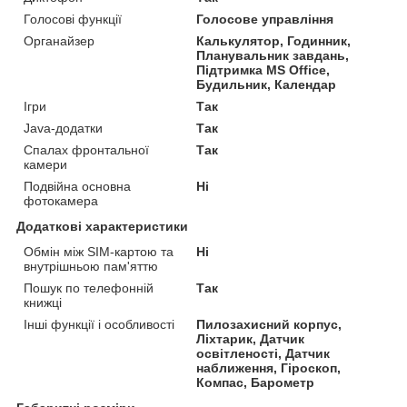
Голосові функції
Голосове управління
Органайзер
Калькулятор, Годинник,
Планувальник завдань,
Підтримка MS Office,
Будильник, Календар
Ігри
Так
Java-додатки
Так
Спалах фронтальної
Так
камери
Подвійна основна
Ні
фотокамера
Додаткові характеристики
Обмін між SIM-картою та
Ні
внутрішньою пам'яттю
Пошук по телефонній
Так
книжці
Інші функції і особливості
Пилозахисний корпус,
Ліхтарик, Датчик
освітленості, Датчик
наближення, Гіроскоп,
Компас, Барометр