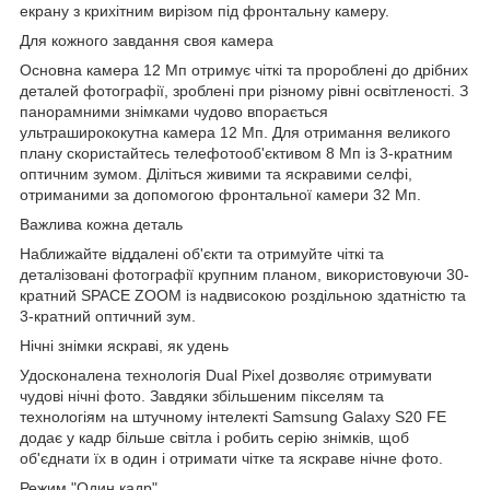
екрану з крихітним вирізом під фронтальну камеру.
Для кожного завдання своя камера
Основна камера 12 Мп отримує чіткі та пророблені до дрібних
деталей фотографії, зроблені при різному рівні освітленості. З
панорамними знімками чудово впорається
ультраширококутна камера 12 Мп. Для отримання великого
плану скористайтесь телефотооб'єктивом 8 Мп із 3-кратним
оптичним зумом. Діліться живими та яскравими селфі,
отриманими за допомогою фронтальної камери 32 Мп.
Важлива кожна деталь
Наближайте віддалені об'єкти та отримуйте чіткі та
деталізовані фотографії крупним планом, використовуючи 30-
кратний SPACE ZOOM із надвисокою роздільною здатністю та
3-кратний оптичний зум.
Нічні знімки яскраві, як удень
Удосконалена технологія Dual Pixel дозволяє отримувати
чудові нічні фото. Завдяки збільшеним пікселям та
технологіям на штучному інтелекті Samsung Galaxy S20 FE
додає у кадр більше світла і робить серію знімків, щоб
об'єднати їх в один і отримати чітке та яскраве нічне фото.
Режим "Один кадр"