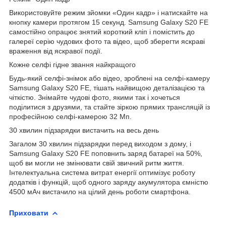
Використовуйте режим зйомки «Один кадр» і натискайте на
кнопку камери протягом 15 секунд. Samsung Galaxy S20 FE
самостійно опрацює знятий короткий кліп і помістить до
галереї серію чудових фото та відео, щоб зберегти яскраві
враження від яскравої події.
Кожне селфі гідне звання найкращого
Будь-який селфі-знімок або відео, зроблені на селфі-камеру
Samsung Galaxy S20 FE, тішать найвищою деталізацією та
чіткістю. Знімайте чудові фото, якими так і хочеться
поділитися з друзями, та стайте зіркою прямих трансляцій із
професійною селфі-камерою 32 Мп.
30 хвилин підзарядки вистачить на весь день
Загалом 30 хвилин підзарядки перед виходом з дому, і
Samsung Galaxy S20 FE поповнить заряд батареї на 50%,
щоб ви могли не змінювати свій звичний ритм життя.
Інтелектуальна система витрат енергії оптимізує роботу
додатків і функцій, щоб одного заряду акумулятора ємністю
4500 мАч вистачило на цілий день роботи смартфона.
Приховати