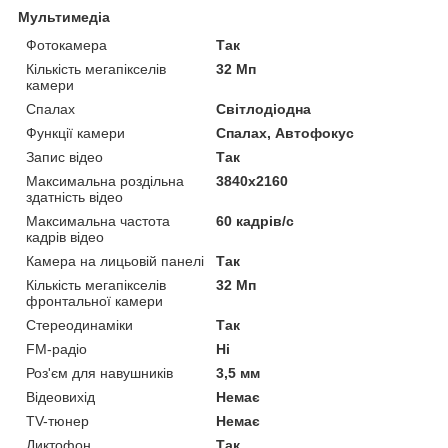
Мультимедіа
Фотокамера
Так
Кількість мегапікселів
32 Мп
камери
Спалах
Світлодіодна
Функції камери
Спалах, Автофокус
Запис відео
Так
Максимальна роздільна
3840x2160
здатність відео
Максимальна частота
60 кадрів/с
кадрів відео
Камера на лицьовій панелі
Так
Кількість мегапікселів
32 Мп
фронтальної камери
Стереодинаміки
Так
FM-радіо
Ні
Роз'єм для навушників
3,5 мм
Відеовихід
Немає
TV-тюнер
Немає
Диктофон
Так