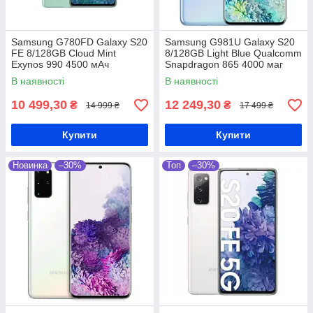
Samsung G780FD Galaxy S20
Samsung G981U Galaxy S20
FE 8/128GB Cloud Mint
8/128GB Light Blue Qualcomm
Exynos 990 4500 мАч
Snapdragon 865 4000 маг
В наявності
В наявності
10 499,30
12 249,30
₴
₴
14 999 ₴
17 499 ₴
Купити
Купити
Новинка
–30%
Топ
–30%