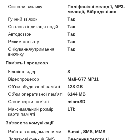
Сигнали виклику
Поліфонічні мелодії, MP3-
мелодії, Вібродзвінок
Гучний зв'язок
Так
Світлова індикація подій
Так
Автодозвон
Так
Режим польоту
Так
Очікування/утримання
Так
виклику
Пам'ять і процесор
Кількість ядер
8
Відеопроцесор
Mali-G77 MP11
Об'єм вбудованої пам'яті
128 GB
Об'єм оперативної пам'яті
6144 MB
Слоти карти пам'яті
microSD
Максимальний розмір
1Tb
карти пам'яті
Зв'язок та комунікації
Робота з повідомленнями
E-mail, SMS, MMS
Додаткові функції SMS
Введення тексту зі