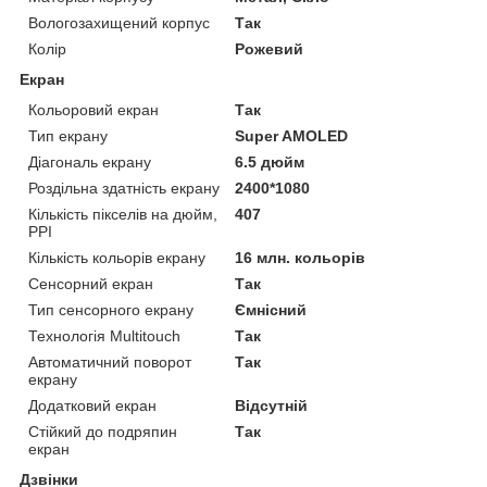
Вологозахищений корпус
Так
Колір
Рожевий
Екран
Кольоровий екран
Так
Тип екрану
Super AMOLED
Діагональ екрану
6.5 дюйм
Роздільна здатність екрану
2400*1080
Кількість пікселів на дюйм,
407
PPI
Кількість кольорів екрану
16 млн. кольорів
Сенсорний екран
Так
Тип сенсорного екрану
Ємнісний
Технологія Multitouch
Так
Автоматичний поворот
Так
екрану
Додатковий екран
Відсутній
Стійкий до подряпин
Так
екран
Дзвінки