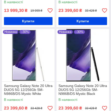
Snapdragon 888 4800 мАг
Samsung Exynos 990 + 4300
В наявності
В наявності
мАг
13 999,30
23 399,60
₴
₴
19 999 ₴
33 428 ₴
Купити
Купити
Новинка
–30%
Новинка
–30%
Samsung Galaxy Note 20 Ultra
Samsung Galaxy Note 20 Ultra
DUOS 5G 12/256Gb SM-
DUOS 5G 12/256Gb SM-
N986B/DS Mystic White
N986B/DS Mystic Black
Samsung Exynos 990 + 4300
Samsung Exynos 990 + 4300
В наявності
В наявності
мАг
мАг
23 399,60
23 399,60
₴
₴
33 428 ₴
33 428 ₴