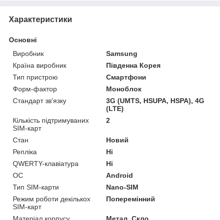
Характеристики
Основні
Виробник
Samsung
Країна виробник
Південна Корея
Тип пристрою
Смартфони
Форм-фактор
Моноблок
Стандарт зв'язку
3G (UMTS, HSUPA, HSPA), 4G
(LTE)
Кількість підтримуваних
2
SIM-карт
Стан
Новий
Репліка
Ні
QWERTY-клавіатура
Ні
ОС
Android
Тип SIM-карти
Nano-SIM
Режим роботи декількох
Поперемінний
SIM-карт
Матеріал корпусу
Метал, Скло