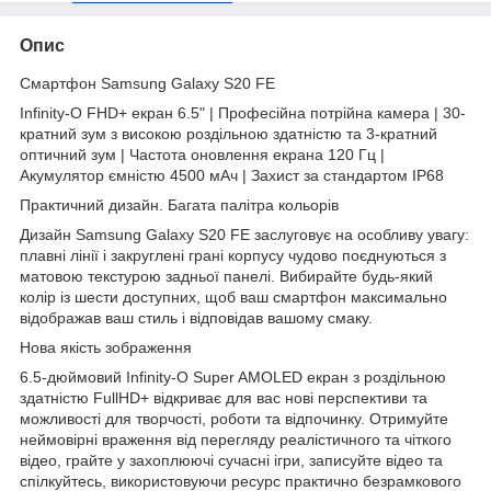
Опис
Смартфон Samsung Galaxy S20 FE
Infinity-O FHD+ екран 6.5" | Професійна потрійна камера | 30-
кратний зум з високою роздільною здатністю та 3-кратний
оптичний зум | Частота оновлення екрана 120 Гц |
Акумулятор ємністю 4500 мАч | Захист за стандартом IP68
Практичний дизайн. Багата палітра кольорів
Дизайн Samsung Galaxy S20 FE заслуговує на особливу увагу:
плавні лінії і закруглені грані корпусу чудово поєднуються з
матовою текстурою задньої панелі. Вибирайте будь-який
колір із шести доступних, щоб ваш смартфон максимально
відображав ваш стиль і відповідав вашому смаку.
Нова якість зображення
6.5-дюймовий Infinity-O Super AMOLED екран з роздільною
здатністю FullHD+ відкриває для вас нові перспективи та
можливості для творчості, роботи та відпочинку. Отримуйте
неймовірні враження від перегляду реалістичного та чіткого
відео, грайте у захоплюючі сучасні ігри, записуйте відео та
спілкуйтесь, використовуючи ресурс практично безрамкового