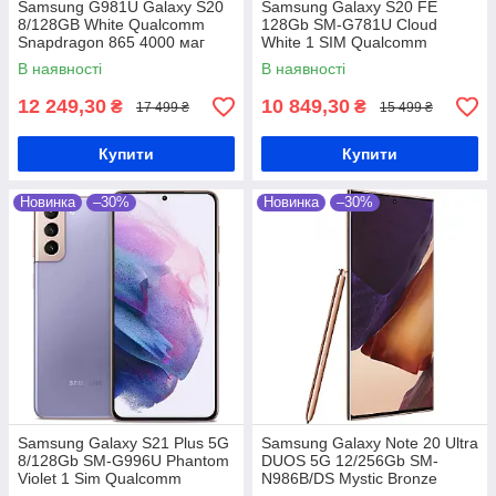
Samsung G981U Galaxy S20
Samsung Galaxy S20 FE
8/128GB White Qualcomm
128Gb SM-G781U Cloud
Snapdragon 865 4000 маг
White 1 SIM Qualcomm
Snapdragon 865 4500 мАг
В наявності
В наявності
12 249,30
10 849,30
₴
₴
17 499 ₴
15 499 ₴
Купити
Купити
Новинка
–30%
Новинка
–30%
Samsung Galaxy S21 Plus 5G
Samsung Galaxy Note 20 Ultra
8/128Gb SM-G996U Phantom
DUOS 5G 12/256Gb SM-
Violet 1 Sim Qualcomm
N986B/DS Mystic Bronze