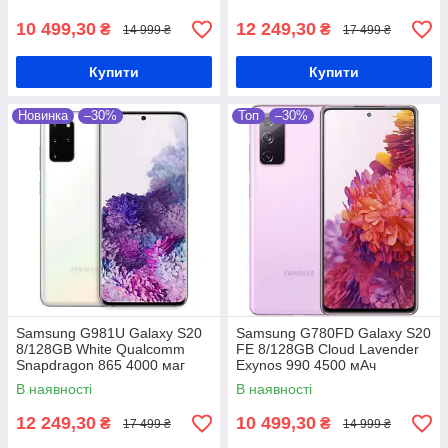
10 499,30
12 249,30
₴
₴
14 999 ₴
17 499 ₴
Купити
Купити
Новинка
–30%
Топ
–30%
Samsung G981U Galaxy S20
Samsung G780FD Galaxy S20
8/128GB White Qualcomm
FE 8/128GB Cloud Lavender
Snapdragon 865 4000 маг
Exynos 990 4500 мАч
В наявності
В наявності
12 249,30
10 499,30
₴
₴
17 499 ₴
14 999 ₴