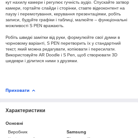
кут нахилу камери і регулює гучність аудіо. Спускайте затвор
камери, гортайте слайди і сторінки, ставте відеоконтент на
паузу і перемотування, керування презентаціями, робіть
записи, будуйте графіки і таблиці, малюйте – функціональні
можливості S PEN вражають.
Робіть швидкі замітки від руки, формулюйте свої думки в
чорновому варіанті, S PEN перетворить їх у стандартний
текст, який можна редагувати, копіювати і пересилати.
Використовуйте AR Doodle і S Pen, щоб створювати 3D
шедеври і ділитися ними з друзями.
Приховати
Характеристики
Основні
Виробник
Samsung