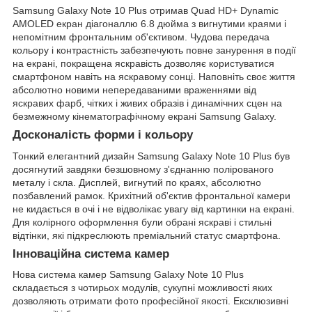
Samsung Galaxy Note 10 Plus отримав Quad HD+ Dynamic
AMOLED екран діагоналлю 6.8 дюйма з вигнутими краями і
непомітним фронтальним об'єктивом. Чудова передача
кольору і контрастність забезпечують повне занурення в події
на екрані, покращена яскравість дозволяє користуватися
смартфоном навіть на яскравому сонці. Наповніть своє життя
абсолютно новими непередаваними враженнями від
яскравих фарб, чітких і живих образів і динамічних сцен на
безмежному кінематографічному екрані Samsung Galaxy.
Досконалість форми і кольору
Тонкий елегантний дизайн Samsung Galaxy Note 10 Plus був
досягнутий завдяки безшовному з'єднанню полірованого
металу і скла. Дисплей, вигнутий по краях, абсолютно
позбавлений рамок. Крихітний об'єктив фронтальної камери
не кидається в очі і не відволікає увагу від картинки на екрані.
Для колірного оформлення були обрані яскраві і стильні
відтінки, які підкреслюють преміальний статус смартфона.
Інноваційна система камер
Нова система камер Samsung Galaxy Note 10 Plus
складається з чотирьох модулів, сукупні можливості яких
дозволяють отримати фото професійної якості. Ексклюзивні