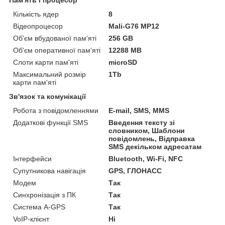
Кількість ядер
8
Відеопроцесор
Mali-G76 MP12
Об'єм вбудованої пам'яті
256 GB
Об'єм оперативної пам'яті
12288 MB
Слоти карти пам'яті
microSD
Максимальний розмір
1Tb
карти пам'яті
Зв'язок та комунікації
Робота з повідомленнями
E-mail, SMS, MMS
Додаткові функції SMS
Введення тексту зі
словником, Шаблони
повідомлень, Відправка
SMS декільком адресатам
Інтерфейси
Bluetooth, Wi-Fi, NFC
Супутникова навігація
GPS, ГЛОНАСС
Модем
Так
Синхронізація з ПК
Так
Система A-GPS
Так
VoIP-клієнт
Ні