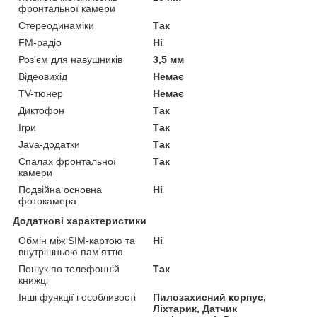
фронтальної камери
Стереодинаміки
Так
FM-радіо
Ні
Роз'єм для навушників
3,5 мм
Відеовихід
Немає
TV-тюнер
Немає
Диктофон
Так
Ігри
Так
Java-додатки
Так
Спалах фронтальної
Так
камери
Подвійна основна
Ні
фотокамера
Додаткові характеристики
Обмін між SIM-картою та
Ні
внутрішньою пам'яттю
Пошук по телефонній
Так
книжці
Інші функції і особливості
Пилозахисний корпус,
Ліхтарик, Датчик