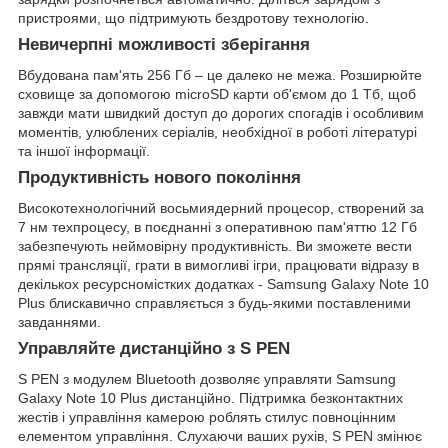
пристроями, що підтримують бездротову технологію.
Невичерпні можливості зберігання
Вбудована пам'ять 256 Гб – це далеко не межа. Розширюйте
сховище за допомогою microSD карти об'ємом до 1 Тб, щоб
завжди мати швидкий доступ до дорогих спогадів і особливим
моментів, улюблених серіалів, необхідної в роботі літературі
та іншої інформації.
Продуктивність нового покоління
Високотехнологічний восьмиядерний процесор, створений за
7 нм техпроцесу, в поєднанні з оперативною пам'яттю 12 Гб
забезпечують неймовірну продуктивність. Ви зможете вести
прямі трансляції, грати в вимогливі ігри, працювати відразу в
декількох ресурсномістких додатках - Samsung Galaxy Note 10
Plus блискавично справляється з будь-якими поставленими
завданнями.
Управляйте дистанційно з S PEN
S PEN з модулем Bluetooth дозволяє управляти Samsung
Galaxy Note 10 Plus дистанційно. Підтримка безконтактних
жестів і управління камерою роблять стилус повноцінним
елементом управління. Слухаючи ваших рухів, S PEN змінює