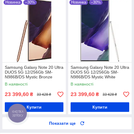
Новинка
–30%
Новинка
–30%
Samsung Galaxy Note 20 Ultra
Samsung Galaxy Note 20 Ultra
DUOS 5G 12/256Gb SM-
DUOS 5G 12/256Gb SM-
N986B/DS Mystic Bronze
N986B/DS Mystic White
Samsung Exynos 990 + 4300
Samsung Exynos 990 + 4300
В наявності
В наявності
мАг
мАг
23 399,60
23 399,60
₴
₴
33 428 ₴
33 428 ₴
Купити
Купити
КНОПКА
ЗВ'ЯЗКУ
Показати ще