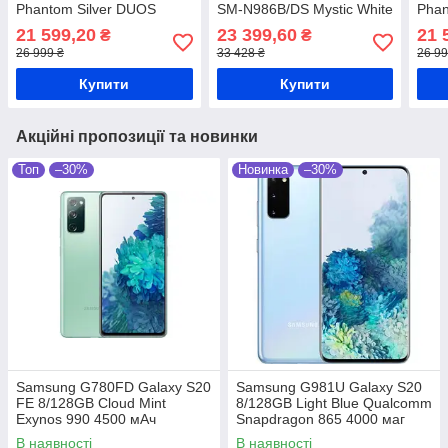
Phantom Silver DUOS
SM-N986B/DS Mystic White
Pha
Exynos 2100 5000 мАг
Samsung Exynos 990 +
Exyn
21 599,20
23 399,60
21 
₴
₴
4300 мАг
26 999 ₴
33 428 ₴
26 99
Купити
Купити
Акційні пропозиції та новинки
Топ
–30%
Новинка
–30%
Samsung G780FD Galaxy S20
Samsung G981U Galaxy S20
FE 8/128GB Cloud Mint
8/128GB Light Blue Qualcomm
Exynos 990 4500 мАч
Snapdragon 865 4000 маг
В наявності
В наявності