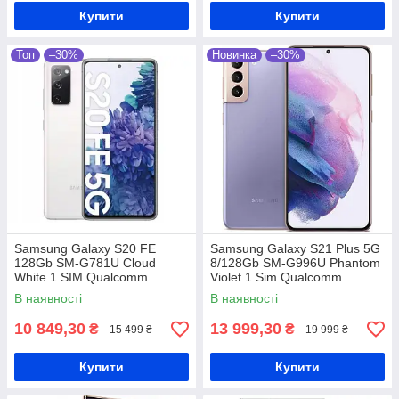
Купити
Купити
Топ
–30%
Новинка
–30%
Samsung Galaxy S20 FE
Samsung Galaxy S21 Plus 5G
128Gb SM-G781U Cloud
8/128Gb SM-G996U Phantom
White 1 SIM Qualcomm
Violet 1 Sim Qualcomm
Snapdragon 865 4500 мАг
Snapdragon 888 4800 мАг
В наявності
В наявності
10 849,30
13 999,30
₴
₴
15 499 ₴
19 999 ₴
Купити
Купити