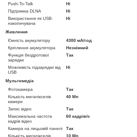
Push-To-Talk
Ні
Підтримка DLNA
Ні
Використання як USB-
Ні
накопичувача
Живлення
Ємність акумулятору
4300 мА/год
Кріплення акумулятора
Незнімний
Функція бездротової
Так
зарядки
Можливість підзарядки від
Ні
USB
Мультимедіа
Фотокамера
Так
Кількість мегапікселів
40 Мп
камери
Запис відео
Так
Максимальна частота
60 кадрів/с
кадрів відео
Камера на лицьовій панелі
Так
Кількість мегапікселів
10 Мп