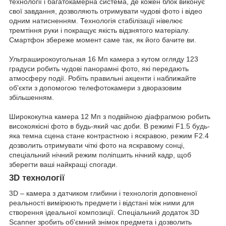
технології і багатокамерна система, де кожен блок виконує
свої завдання, дозволяють отримувати чудові фото і відео
одним натисненням. Технологія стабілізації нівелює
тремтіння руки і покращує якість відзнятого матеріалу.
Смартфон збереже момент саме так, як його бачите ви.
Ультраширокоугольная 16 Мп камера з кутом огляду 123
градуси робить чудові панорамні фото, які передають
атмосферу події. Робіть правильні акценти і наближайте
об'єкти з допомогою телефотокамери з дворазовим
збільшенням.
Ширококутна камера 12 Мп з подвійною діафрагмою робить
високоякісні фото в будь-який час доби. В режимі F1.5 будь-
яка темна сцена стане контрастною і яскравою, режим F2.4
дозволить отримувати чіткі фото на яскравому сонці,
спеціальний нічний режим поліпшить нічний кадр, щоб
зберегти ваші найкращі спогади.
3D технології
3D – камера з датчиком глибини і технологія доповненої
реальності вимірюють предмети і відстані між ними для
створення ідеальної композиції. Спеціальний додаток 3D
Scanner зробить об'ємний знімок предмета і дозволить