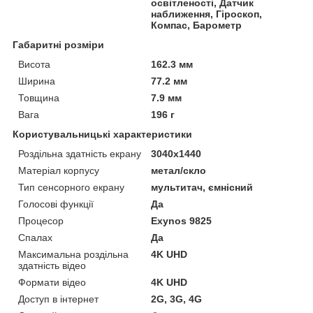
освітленості, Датчик
наближення, Гіроскоп,
Компас, Барометр
Габаритні розміри
Висота
162.3 мм
Ширина
77.2 мм
Товщина
7.9 мм
Вага
196 г
Користувальницькі характеристики
Роздільна здатність екрану
3040x1440
Матеріал корпусу
метал/скло
Тип сенсорного екрану
мультитач, ємнісний
Голосові функції
Да
Процесор
Exynos 9825
Спалах
Да
Максимальна роздільна
4K UHD
здатність відео
Формати відео
4K UHD
Доступ в інтернет
2G, 3G, 4G