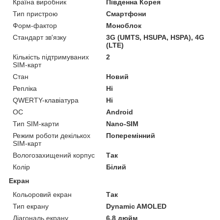
Країна виробник
Південна Корея
Тип пристрою
Смартфони
Форм-фактор
Моноблок
Стандарт зв'язку
3G (UMTS, HSUPA, HSPA), 4G
(LTE)
Кількість підтримуваних
2
SIM-карт
Стан
Новий
Репліка
Ні
QWERTY-клавіатура
Ні
ОС
Android
Тип SIM-карти
Nano-SIM
Режим роботи декількох
Поперемінний
SIM-карт
Вологозахищений корпус
Так
Колір
Білий
Екран
Кольоровий екран
Так
Тип екрану
Dynamic AMOLED
Діагональ екрану
6.8 дюйм