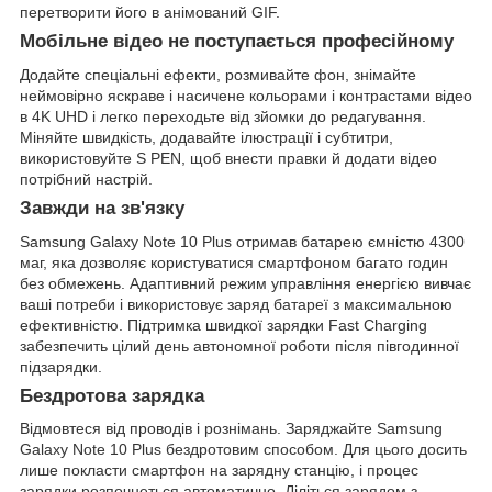
перетворити його в анімований GIF.
Мобільне відео не поступається професійному
Додайте спеціальні ефекти, розмивайте фон, знімайте
неймовірно яскраве і насичене кольорами і контрастами відео
в 4K UHD і легко переходьте від зйомки до редагування.
Міняйте швидкість, додавайте ілюстрації і субтитри,
використовуйте S PEN, щоб внести правки й додати відео
потрібний настрій.
Завжди на зв'язку
Samsung Galaxy Note 10 Plus отримав батарею ємністю 4300
маг, яка дозволяє користуватися смартфоном багато годин
без обмежень. Адаптивний режим управління енергією вивчає
ваші потреби і використовує заряд батареї з максимальною
ефективністю. Підтримка швидкої зарядки Fast Charging
забезпечить цілий день автономної роботи після півгодинної
підзарядки.
Бездротова зарядка
Відмовтеся від проводів і рознімань. Заряджайте Samsung
Galaxy Note 10 Plus бездротовим способом. Для цього досить
лише покласти смартфон на зарядну станцію, і процес
зарядки розпочнеться автоматично. Діліться зарядом з