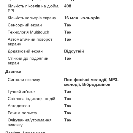
Кількість пікселів на дюйм,
498
PPI
Кількість кольорів екрану
16 млн. кольорів
Сенсорний екран
Так
Технологія Multitouch
Так
Автоматичний поворот
Так
екрану
Додатковий екран
Відсутній
Стійкий до подряпин
Так
екран
Дзвінки
Сигнали виклику
Поліфонічні мелодії, MP3-
мелодії, Вібродзвінок
Гучний зв'язок
Так
Світлова індикація подій
Так
Автодозвон
Так
Режим польоту
Так
Очікування/утримання
Так
виклику
Пам'ять і процесор