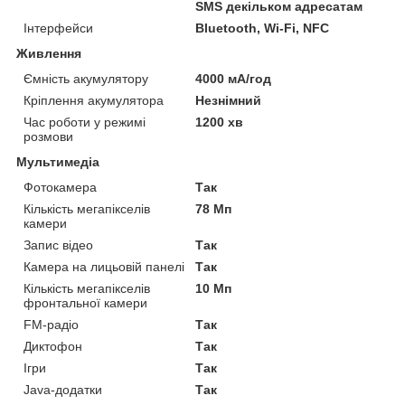
SMS декільком адресатам
Інтерфейси
Bluetooth, Wi-Fi, NFC
Живлення
Ємність акумулятору
4000 мА/год
Кріплення акумулятора
Незнімний
Час роботи у режимі
1200 хв
розмови
Мультимедіа
Фотокамера
Так
Кількість мегапікселів
78 Мп
камери
Запис відео
Так
Камера на лицьовій панелі
Так
Кількість мегапікселів
10 Мп
фронтальної камери
FM-радіо
Так
Диктофон
Так
Ігри
Так
Java-додатки
Так