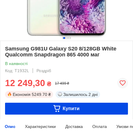
Samsung G981U Galaxy S20 8/128GB White
Qualcomm Snapdragon 865 4000 маг
В наявності
Код: T1932L
Роздріб
12 249,30
₴
17 499 ₴
Економія
5249.70 ₴
Залишилось
2 дні
Купити
Опис
Характеристики
Доставка
Оплата
Умови п