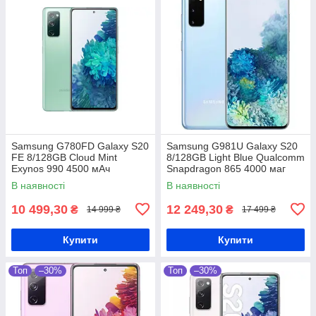
Samsung G780FD Galaxy S20
Samsung G981U Galaxy S20
FE 8/128GB Cloud Mint
8/128GB Light Blue Qualcomm
Exynos 990 4500 мАч
Snapdragon 865 4000 маг
В наявності
В наявності
10 499,30
12 249,30
₴
₴
14 999 ₴
17 499 ₴
Купити
Купити
Топ
–30%
Топ
–30%