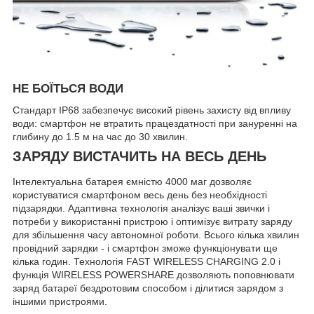
НЕ БОЇТЬСЯ ВОДИ
Стандарт IP68 забезпечує високий рівень захисту від впливу
води: смартфон не втратить працездатності при зануренні на
глибину до 1.5 м на час до 30 хвилин.
ЗАРЯДУ ВИСТАЧИТЬ НА ВЕСЬ ДЕНЬ
Інтелектуальна батарея ємністю 4000 маг дозволяє
користуватися смартфоном весь день без необхідності
підзарядки. Адаптивна технологія аналізує ваші звички і
потреби у використанні пристрою і оптимізує витрату заряду
для збільшення часу автономної роботи. Всього кілька хвилин
провідний зарядки - і смартфон зможе функціонувати ще
кілька годин. Технологія FAST WIRELESS CHARGING 2.0 і
функція WIRELESS POWERSHARE дозволяють поповнювати
заряд батареї бездротовим способом і ділитися зарядом з
іншими пристроями.