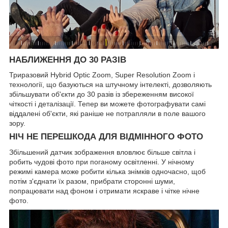
НАБЛИЖЕННЯ ДО 30 РАЗІВ
Триразовий Hybrid Optic Zoom, Super Resolution Zoom і
технології, що базуються на штучному інтелекті, дозволяють
збільшувати об'єкти до 30 разів із збереженням високої
чіткості і деталізації. Тепер ви можете фотографувати самі
віддалені об'єкти, які раніше не потрапляли в поле вашого
зору.
НІЧ НЕ ПЕРЕШКОДА ДЛЯ ВІДМІННОГО ФОТО
Збільшений датчик зображення вловлює більше світла і
робить чудові фото при поганому освітленні. У нічному
режимі камера може робити кілька знімків одночасно, щоб
потім з'єднати їх разом, прибрати сторонні шуми,
попрацювати над фоном і отримати яскраве і чітке нічне
фото.