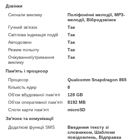
Дзвінки
Сигнали виклику
Поліфонічні мелодії, MP3-
мелодії, Вібродзвінок
Гучний зв'язок
Так
Світлова індикація подій
Так
Автодозвон
Так
Режим польоту
Так
Очікування/утримання
Так
виклику
Пам'ять і процесор
Процесор
Qualcomm Snapdragon 865
Кількість ядер
8
Об'єм вбудованої пам'яті
128 GB
Об'єм оперативної пам'яті
8192 MB
Слоти карти пам'яті
microSD
Зв'язок та комунікації
Додаткові функції SMS
Введення тексту зі
словником, Шаблони
повідомлень, Відправка