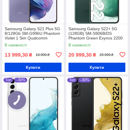
Samsung Galaxy S21 Plus 5G
Samsung Galaxy S22+ 5G
8/128Gb SM-G996U Phantom
(128GB) SM-S906B/DS
Violet 1 Sim Qualcomm
Phantom Green Exynos 2200
Snapdragon 888 4800 мАг
4500 мАг
В наявності
В наявності
13 999,30
20 999,30
₴
₴
19 999 ₴
29 999 ₴
Купити
Купити
Топ
–30%
Топ
–30%