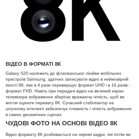
ВІДЕО В ФОРМАТІ 8К
Galaxy S20 належить до флагманської лінійки мобільних
пристроїв Samsung, здатних записувати відео в неймовірній
якості 8К, яке в 4 рази перевершує формат UHD і в 16 разів -
формат FHD. Навіть при передачі відео на великий екран
телевізора зображення зберігає вражаючу чіткість, щоб ви
могли оцінити перевагу 8К. Сучасний стабілізатор на
штучному інтелекті забезпечує плавність і чіткість зображення
в самих динамічних сценах.
ЧУДОВІ ФОТО НА ОСНОВІ ВІДЕО 8К
Відео формату 8К розбивається на окремі кадри, які потім ви