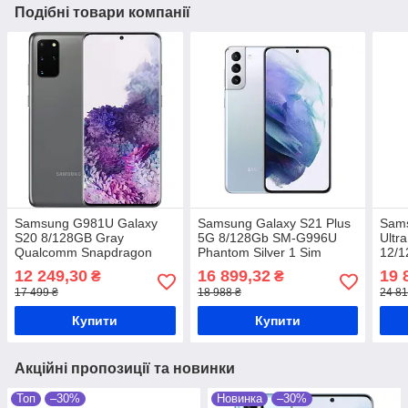
Подібні товари компанії
Samsung G981U Galaxy
Samsung Galaxy S21 Plus
Sams
S20 8/128GB Gray
5G 8/128Gb SM-G996U
Ultr
Qualcomm Snapdragon
Phantom Silver 1 Sim
12/1
865
Qualcomm Snapdragon
Qua
12 249,30
16 899,32
19 
₴
₴
888 4800 мАг
865+
17 499 ₴
18 988 ₴
24 81
Купити
Купити
Акційні пропозиції та новинки
Топ
–30%
Новинка
–30%