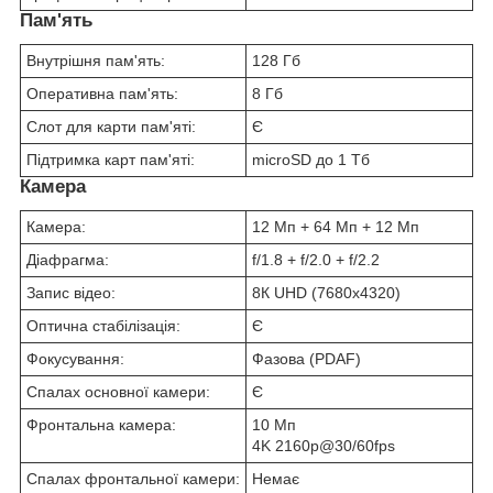
Пам'ять
Внутрішня пам'ять:
128 Гб
Оперативна пам'ять:
8 Гб
Слот для карти пам'яті:
Є
Підтримка карт пам'яті:
microSD до 1 Тб
Камера
Камера:
12 Мп + 64 Мп + 12 Мп
Діафрагма:
f/1.8 + f/2.0 + f/2.2
Запис відео:
8К UHD (7680x4320)
Оптична стабілізація:
Є
Фокусування:
Фазова (PDAF)
Спалах основної камери:
Є
Фронтальна камера:
10 Мп
4K 2160p@30/60fps
Спалах фронтальної камери:
Немає