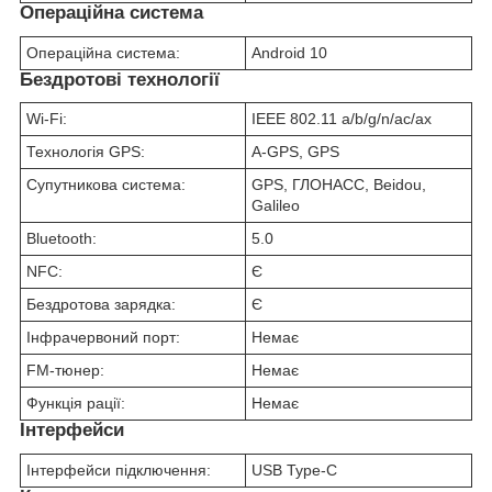
Операційна система
Операційна система:
Android 10
Бездротові технології
Wi-Fi:
IEEE 802.11 a/b/g/n/ac/ax
Технологія GPS:
A-GPS, GPS
Супутникова система:
GPS, ГЛОНАСС, Beidou,
Galileo
Bluetooth:
5.0
NFC:
Є
Бездротова зарядка:
Є
Інфрачервоний порт:
Немає
FM-тюнер:
Немає
Функція рації:
Немає
Інтерфейси
Інтерфейси підключення:
USB Type-C