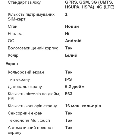
Стандарт зв'язку
GPRS, GSM, 3G (UMTS,
HSUPA, HSPA), 4G (LTE)
Кількість підтримуваних
1
SIM-карт
Стан
Новий
Репліка
Ні
ОС
Android
Вологозахищений корпус
Так
Колір
Білий
Екран
Кольоровий екран
Так
Тип екрану
IPS
Діагональ екрану
6.2 дюйм
Кількість пікселів на дюйм,
563
PPI
Кількість кольорів екрану
16 млн. кольорів
Сенсорний екран
Так
Технологія Multitouch
Так
Автоматичний поворот
Так
екрану