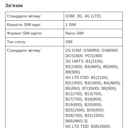
Зв'язок
Стандарти зв'язку:
GSM, 3G, 4G (LTE)
Кількість SIM-карт:
1 SIM
Формат SIM-карти:
Nano-SIM
Тип слоту:
SIM
Стандарти зв'язку:
2G GSM: GSM850, GSM900,
DCS1800, PCS1900
3G UMTS: B1(2100),
B2(1900), B4(AWS), B5(850),
B8(900)
4G LTE FDD: B1(2100),
B2(1900), B3(1800), B4(AWS),
B5(850), B7(2600), B8(900),
B12(700), B13(700),
B17(700), B18(800),
B19(800), B20(800),
B25(1900), B26(850),
B28(700), B32(1500),
B66(AWS-3)
4G LTE TDD: B38(2600),