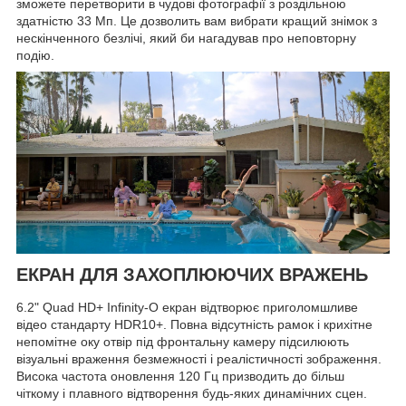
зможете перетворити в чудові фотографії з роздільною
здатністю 33 Мп. Це дозволить вам вибрати кращий знімок з
нескінченного безлічі, який би нагадував про неповторну
подію.
ЕКРАН ДЛЯ ЗАХОПЛЮЮЧИХ ВРАЖЕНЬ
6.2" Quad HD+ Infinity-O екран відтворює приголомшливе
відео стандарту HDR10+. Повна відсутність рамок і крихітне
непомітне оку отвір під фронтальну камеру підсилюють
візуальні враження безмежності і реалістичності зображення.
Висока частота оновлення 120 Гц призводить до більш
чіткому і плавного відтворення будь-яких динамічних сцен.