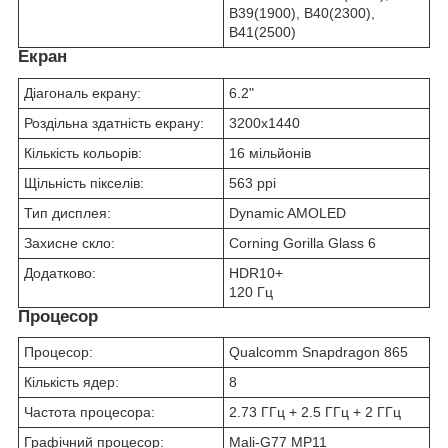
B39(1900), B40(2300),
B41(2500)
Екран
Діагональ екрану:
6.2"
Роздільна здатність екрану:
3200x1440
Кількість кольорів:
16 мільйонів
Щільність пікселів:
563 ppi
Тип дисплея:
Dynamic AMOLED
Захисне скло:
Corning Gorilla Glass 6
Додатково:
HDR10+
120 Гц
Процесор
Процесор:
Qualcomm Snapdragon 865
Кількість ядер:
8
Частота процесора:
2.73 ГГц + 2.5 ГГц + 2 ГГц
Графічний процесор:
Mali-G77 MP11