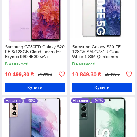
Samsung G780FD Galaxy S20
Samsung Galaxy S20 FE
FE 8/128GB Cloud Lavender
128Gb SM-G781U Cloud
Exynos 990 4500 мАч
White 1 SIM Qualcomm
Snapdragon 865 4500 мАг
В наявності
В наявності
10 499,30
10 849,30
₴
₴
14 999 ₴
15 499 ₴
Купити
Купити
Новинка
–30%
Новинка
–30%