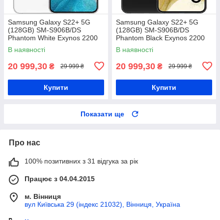
Samsung Galaxy S22+ 5G
Samsung Galaxy S22+ 5G
(128GB) SM-S906B/DS
(128GB) SM-S906B/DS
Phantom White Exynos 2200
Phantom Black Exynos 2200
4500 мАг
4500 мАг
В наявності
В наявності
20 999,30
20 999,30
₴
₴
29 999 ₴
29 999 ₴
Купити
Купити
Показати ще
Про нас
100% позитивних з 31 відгука за рік
Працює з 04.04.2015
м. Вінниця
вул Київська 29 (індекс 21032), Вінниця, Україна