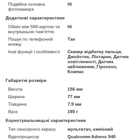
Подвійна основна
Ні
фотокамера
Додаткові характеристики
Обмін між SIM-картою та
Ні
внутрішньою пам'яттю
Пошук по телефонній
Так
книжці
Інші функції і особливості
Сканер відбитку пальця,
Джойстик, Ліхтарик, Датчик
освітленості, Датчик
наближення, Гіроскоп,
Компас
Габаритні розміри
Висота
156 мм
Ширина
77 мм
Товщина
7.9 мм
Вага
195 г
Користувальницькі характеристики
Тип сенсорного екрану
мультитач, ємнісний
Відеопроцесор
Qualcomm Adreno 540