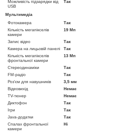
Можливість підзарядки від
Так
USB
Мультимедіа
Фотокамера
Так
Кількість мегапікселів
19 Мп
камери
Запис відео
Так
Камера на лицьовій панелі
Так
Кількість мегапікселів
13 Мп
фронтальної камери
Стереодинаміки
Так
FM-радіо
Так
Роз'єм для навушників
3,5 мм
Відеовихід
Немає
TV-тюнер
Немає
Диктофон
Так
Ігри
Так
Java-додатки
Так
Спалах фронтальної
Ні
камери