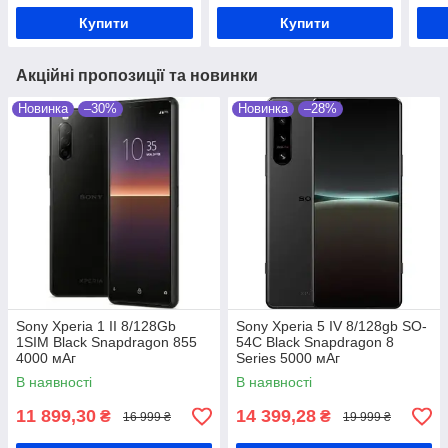
Купити
Купити
Акційні пропозиції та новинки
Новинка
–30%
Новинка
–28%
Sony Xperia 1 II 8/128Gb
Sony Xperia 5 IV 8/128gb SO-
1SIM Black Snapdragon 855
54C Black Snapdragon 8
4000 мАг
Series 5000 мАг
В наявності
В наявності
11 899,30
14 399,28
₴
₴
16 999 ₴
19 999 ₴