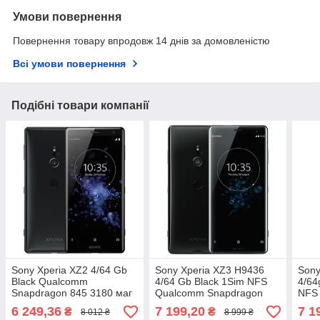
Умови повернення
Повернення товару впродовж 14 днів за домовленістю
Всі умови повернення
Подібні товари компанії
Sony Xperia XZ2 4/64 Gb
Sony Xperia XZ3 H9436
Sony
Black Qualcomm
4/64 Gb Black 1Sim NFS
4/64
Snapdragon 845 3180 маг
Qualcomm Snapdragon
NFS
845 3300 маг
Snap
6 249,36
7 199,20
7 1
₴
₴
8 012 ₴
8 999 ₴