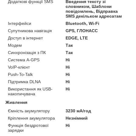
Додаткові функції SMS
Введення тексту зі
словником, Шаблони
повідомлень, Відправка
SMS декільком адресатам
Інтерфейси
Bluetooth, Wi-Fi
Супутникова навігація
GPS, ГЛОНАСС
Доступ в інтернет
EDGE, LTE
Модем
Так
Синхронізація з ПК
Так
Система A-GPS
Ні
VoIP-клієнт
Ні
Push-To-Talk
Ні
Підтримка DLNA
Ні
Використання як USB-
Ні
накопичувача
Живлення
Ємність акумулятору
3230 мА/год
Кріплення акумулятора
Незнімний
Функція бездротової
Ні
зарядки