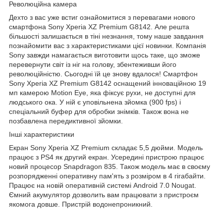
Революційна камера
Дехто з вас уже встиг ознайомитися з перевагами нового
смартфона Sony Xperia XZ Premium G8142. Але решта
більшості залишається в тіні незнання, тому наше завдання
познайомити вас з характеристиками цієї новинки. Компанія
Sony завжди намагається виготовити щось таке, що зможе
перевернути світ із ніг на голову, збентеживши його
революційністю. Сьогодні їй це знову вдалося! Смартфон
Sony Xperia XZ Premium G8142 оснащений інноваційною 19
мп камерою Motion Eye, яка фіксує рухи, не доступні для
людського ока. У ній є уповільнена зйомка (900 fps) і
спеціальний буфер для обробки знімків. Також вона не
позбавлена передиктивної зйомки.
Інші характеристики
Екран Sony Xperia XZ Premium складає 5,5 дюйми. Модель
працює з PS4 як другий екран. Усередині пристрою працює
новий процесор Snapdragon 835. Також модель має в своєму
розпорядженні оперативну пам'ять з розміром в 4 гігабайти.
Працює на новій оперативній системі Android 7.0 Nougat.
Ємний акумулятор дозволить вам працювати з пристроєм
якомога довше. Пристрій водонепроникний.