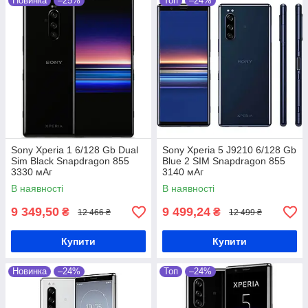
Новинка
–25%
Топ
–24%
Sony Xperia 1 6/128 Gb Dual
Sony Xperia 5 J9210 6/128 Gb
Sim Black Snapdragon 855
Blue 2 SIM Snapdragon 855
3330 мАг
3140 мАг
В наявності
В наявності
9 349,50
9 499,24
₴
₴
12 466 ₴
12 499 ₴
Купити
Купити
Новинка
–24%
Топ
–24%