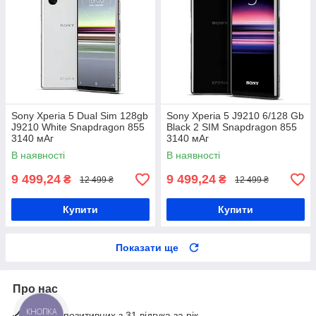
Sony Xperia 5 Dual Sim 128gb
Sony Xperia 5 J9210 6/128 Gb
J9210 White Snapdragon 855
Black 2 SIM Snapdragon 855
3140 мАг
3140 мАг
В наявності
В наявності
9 499,24
9 499,24
₴
₴
12 499 ₴
12 499 ₴
Купити
Купити
Показати ще
Про нас
КНОПКА
100% позитивних з 31 відгука за рік