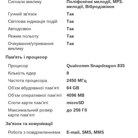
Сигнали виклику
Поліфонічні мелодії, MP3-
мелодії, Вібродзвінок
Гучний зв'язок
Так
Світлова індикація подій
Так
Автодозвон
Так
Режим польоту
Так
Очікування/утримання
Так
виклику
Пам'ять і процесор
Процесор
Qualcomm Snapdragon 835
Кількість ядер
8
Частота процесора
2450 МГц
Об'єм вбудованої пам'яті
64 GB
Об'єм оперативної пам'яті
4096 MB
Слоти карти пам'яті
microSD
Максимальний розмір
до 256 Гб
карти пам'яті
Зв'язок та комунікації
Робота з повідомленнями
E-mail, SMS, MMS