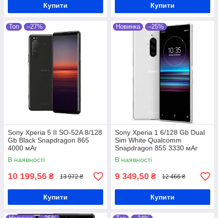
Купити
Купити
Топ
–27%
Новинка
–25%
Sony Xperia 5 II SO-52A 8/128
Sony Xperia 1 6/128 Gb Dual
Gb Black Snapdragon 865
Sim White Qualcomm
4000 мАг
Snapdragon 855 3330 мАг
В наявності
В наявності
10 199,56
9 349,50
₴
₴
13 972 ₴
12 466 ₴
Купити
Купити