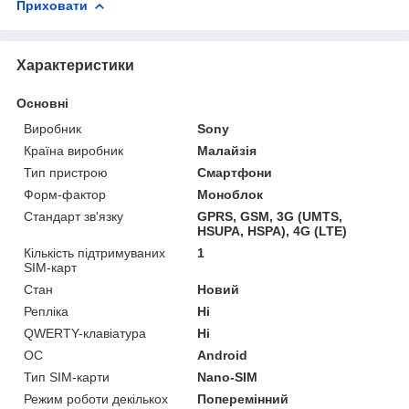
Приховати
Характеристики
Основні
Виробник
Sony
Країна виробник
Малайзія
Тип пристрою
Смартфони
Форм-фактор
Моноблок
Стандарт зв'язку
GPRS, GSM, 3G (UMTS,
HSUPA, HSPA), 4G (LTE)
Кількість підтримуваних
1
SIM-карт
Стан
Новий
Репліка
Ні
QWERTY-клавіатура
Ні
ОС
Android
Тип SIM-карти
Nano-SIM
Режим роботи декількох
Поперемінний