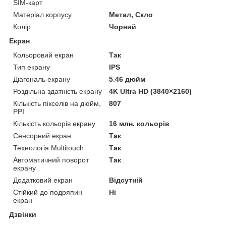
SIM-карт
Матеріал корпусу
Метал, Скло
Колір
Чорний
Екран
Кольоровий екран
Так
Тип екрану
IPS
Діагональ екрану
5.46 дюйм
Роздільна здатність екрану
4K Ultra HD (3840×2160)
Кількість пікселів на дюйм,
807
PPI
Кількість кольорів екрану
16 млн. кольорів
Сенсорний екран
Так
Технологія Multitouch
Так
Автоматичний поворот
Так
екрану
Додатковий екран
Відсутній
Стійкий до подряпин
Ні
екран
Дзвінки