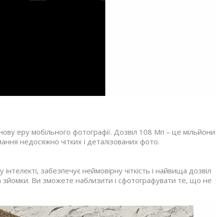
нову еру мобільного фотографії. Дозвіл 108 Мп – це мільйони
мання недосяжно чітких і деталізованих фото.
інтелекті, забезпечує неймовірну чіткість і найвища дозвіл
а зйомки. Ви зможете наблизити і сфотографувати те, що не