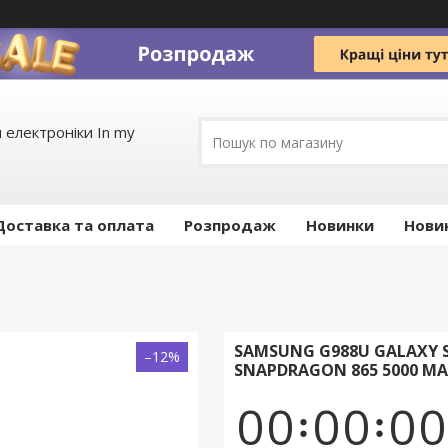
 електроніки In my
Доставка та оплата
Pозпродаж
Новинки
Нови
SAMSUNG G988U GALAXY S
–12%
SNAPDRAGON 865 5000 М
0
0
0
0
0
0