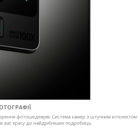
ОТОГРАФІЇ
творення фотошедеврів. Система камер з штучним інтелектом
нє вас красу до найдрібніших подробиць.