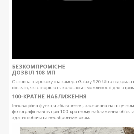
БЕЗКОМПРОМІСНЕ
ДОЗВІЛ 108 МП
Основна ширококутна камера Galaxy S20 Ultra відкрила 
пікселів, які створюють колосальні можливості для отри
100-КРАТНЕ НАБЛИЖЕННЯ
Інноваційна функція збільшення, заснована на штучному 
фотографії навіть при 100-кратному наближення об'єкт
здатні побачити неозброєним оком.