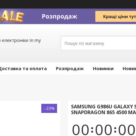
 електроніки In my
Доставка та оплата
Pозпродаж
Новинки
Нови
SAMSUNG G986U GALAXY S
–23%
SNAPDRAGON 865 4500 М
0
0
0
0
0
0