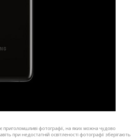
є приголомшливі фотографії, на яких можна чудово
І навіть при недостатній освітленості фотографії зберігають