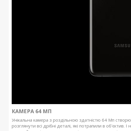
КАМЕРА 64 МП
Унікальна камера з роздільною здатністю 64 Мп створю
розглянути всі дрібні деталі, які потрапили в об'єктив. 