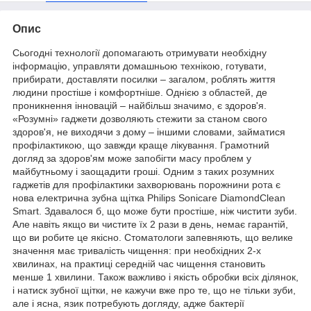
Опис
Сьогодні технології допомагають отримувати необхідну
інформацію, управляти домашньою технікою, готувати,
прибирати, доставляти посилки – загалом, роблять життя
людини простіше і комфортніше. Однією з областей, де
проникнення інновацій – найбільш значимо, є здоров'я.
«Розумні» гаджети дозволяють стежити за станом свого
здоров'я, не виходячи з дому – іншими словами, займатися
профілактикою, що завжди краще лікування. Грамотний
догляд за здоров'ям може запобігти масу проблем у
майбутньому і заощадити гроші. Одним з таких розумних
гаджетів для профілактики захворювань порожнини рота є
нова електрична зубна щітка Philips Sonicare DiamondClean
Smart. Здавалося б, що може бути простіше, ніж чистити зуби.
Але навіть якщо ви чистите їх 2 рази в день, немає гарантій,
що ви робите це якісно. Стоматологи запевняють, що велике
значення має тривалість чищення: при необхідних 2-х
хвилинах, на практиці середній час чищення становить
менше 1 хвилини. Також важливо і якість обробки всіх ділянок,
і натиск зубної щітки, не кажучи вже про те, що не тільки зуби,
але і ясна, язик потребують догляду, адже бактерії