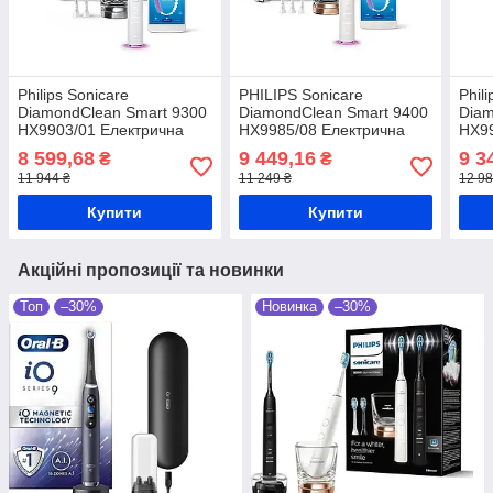
Philips Sonicare
PHILIPS Sonicare
Phil
DiamondClean Smart 9300
DiamondClean Smart 9400
Diam
HX9903/01 Електрична
HX9985/08 Електрична
HX99
зубна щітка
зубна щітка
зубн
8 599,68
9 449,16
9 3
₴
₴
11 944 ₴
11 249 ₴
12 98
Купити
Купити
Акційні пропозиції та новинки
Топ
–30%
Новинка
–30%