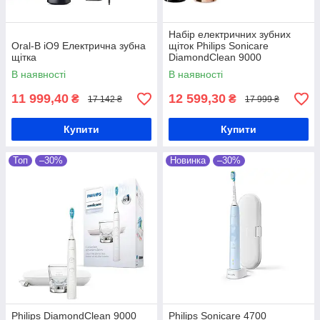
Набір електричних зубних
Oral-B iO9 Електрична зубна
щіток Philips Sonicare
щітка
DiamondClean 9000
HX9914/61
В наявності
В наявності
11 999,40
12 599,30
₴
₴
17 142 ₴
17 999 ₴
Купити
Купити
Топ
–30%
Новинка
–30%
Philips DiamondClean 9000
Philips Sonicare 4700