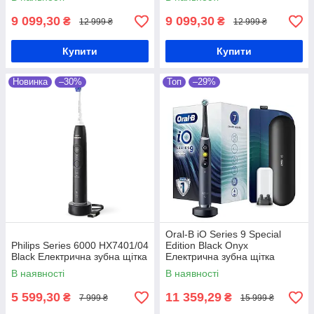
9 099,30
9 099,30
₴
₴
12 999 ₴
12 999 ₴
Купити
Купити
Новинка
–30%
Топ
–29%
Oral-B iO Series 9 Special
Philips Series 6000 HX7401/04
Edition Black Onyx
Black Електрична зубна щітка
Електрична зубна щітка
В наявності
В наявності
5 599,30
11 359,29
₴
₴
7 999 ₴
15 999 ₴