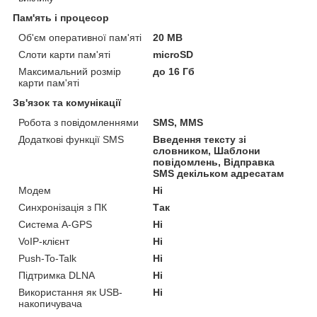
Пам'ять і процесор
Об'єм оперативної пам'яті
20 MB
Слоти карти пам'яті
microSD
Максимальний розмір
до 16 Гб
карти пам'яті
Зв'язок та комунікації
Робота з повідомленнями
SMS, MMS
Додаткові функції SMS
Введення тексту зі
словником, Шаблони
повідомлень, Відправка
SMS декільком адресатам
Модем
Ні
Синхронізація з ПК
Так
Система A-GPS
Ні
VoIP-клієнт
Ні
Push-To-Talk
Ні
Підтримка DLNA
Ні
Використання як USB-
Ні
накопичувача