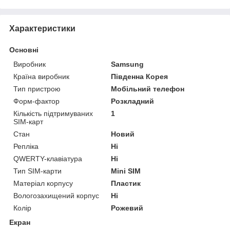
Характеристики
Основні
Виробник
Samsung
Країна виробник
Південна Корея
Тип пристрою
Мобільний телефон
Форм-фактор
Розкладний
Кількість підтримуваних
1
SIM-карт
Стан
Новий
Репліка
Ні
QWERTY-клавіатура
Ні
Тип SIM-карти
Mini SIM
Матеріал корпусу
Пластик
Вологозахищений корпус
Ні
Колір
Рожевий
Екран