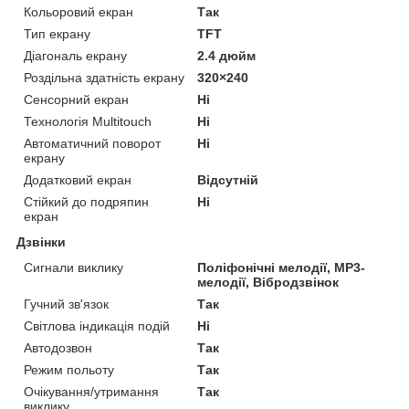
Кольоровий екран
Так
Тип екрану
TFT
Діагональ екрану
2.4 дюйм
Роздільна здатність екрану
320×240
Сенсорний екран
Ні
Технологія Multitouch
Ні
Автоматичний поворот
Ні
екрану
Додатковий екран
Відсутній
Стійкий до подряпин
Ні
екран
Дзвінки
Сигнали виклику
Поліфонічні мелодії, MP3-
мелодії, Вібродзвінок
Гучний зв'язок
Так
Світлова індикація подій
Ні
Автодозвон
Так
Режим польоту
Так
Очікування/утримання
Так
виклику