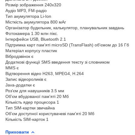
Розмір зображення 240x320
Аудіо MP3, FM-радіо
Тип акумулятора Li-Ion
Місткість акумулятора 800 мАг
Організатор будильник, калькулятор, планувальник завдань
Фотокамера 1.30 млн пікс.
Інтерфейси USB, Bluetooth 2.1
Підтримка карт пам'яті microSD (TransFlash) об'ємом до 16 Гб
Матеріал корпусу пластик
Вібродзвінок є
Додаткові функції SMS введення тексту зі словником
MMS є
Відтворення відео H263, MPEG4, H.264
Запис відеороликів є
Java-додатки є
Роз'єм для навушників 3.5 мм
Об'єм вбудованої пам'яті 20 Мб
Кількість ядер процесора 1
Тип SIM-картки звичайна
Об'єм доступної користувачеві пам'яті 20 Мб
Кількість SIM-карток 1
Приховати