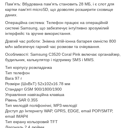
Пам'ять: Вбудована пам'ять становить 28 МБ, і є слот для
картки пам'яті microSD, що дозволяє розширити сховище
даних.
Операційна система: Телефон працює на операційній
системі Samsung, що забезпечує інтуїтивно зрозумілий
інтерфейс та зручне використання.
Довгий час роботи: Знімна літій-іонна батарея ємністю 800
мАч забезпечує гарний час розмови та очікування.
Особливості: Samsung C3520 Coral Pink включає органайзер,
будильник, калькулятор і підтримку SMS і MMS.
Тип корпусу розкладачка
Тип телефон
Вага 97 г
Розміри (ШxВxТ) 52x102x16.78 мм
Стандарт GSM 900/1800/1900
Управління навігаційна клавіша
Рівень SAR 0.355
Тип мелодій поліфонічні, MP3-мелодії
Доступ до Інтернету WAP, GPRS, EDGE, email POP/SMTP,
email IMAP4
Тип екрану кольоровий TFT
Діагональ 2.4 дюйми.