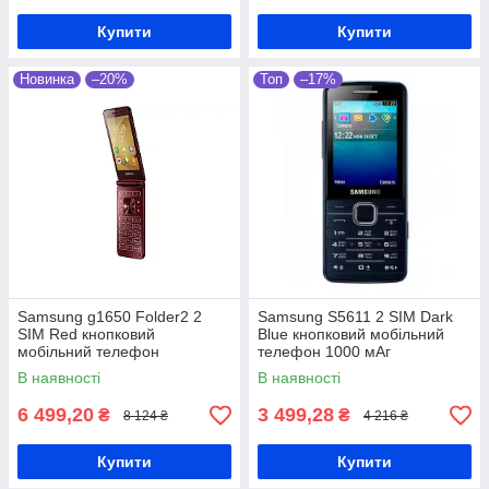
Купити
Купити
Новинка
–20%
Топ
–17%
Samsung g1650 Folder2 2
Samsung S5611 2 SIM Dark
SIM Red кнопковий
Blue кнопковий мобільний
мобільний телефон
телефон 1000 мАг
В наявності
В наявності
6 499,20
3 499,28
₴
₴
8 124 ₴
4 216 ₴
Купити
Купити