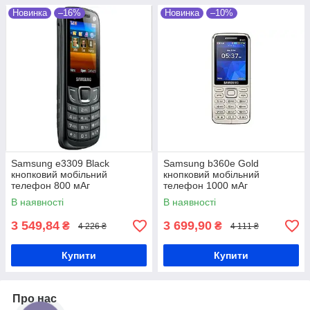
Новинка
–16%
Новинка
–10%
Samsung e3309 Black
Samsung b360e Gold
кнопковий мобільний
кнопковий мобільний
телефон 800 мАг
телефон 1000 мАг
В наявності
В наявності
3 549,84
3 699,90
₴
₴
4 226 ₴
4 111 ₴
Купити
Купити
Про нас