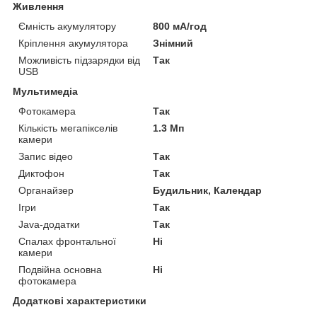
Живлення
Ємність акумулятору
800 мА/год
Кріплення акумулятора
Знімний
Можливість підзарядки від
Так
USB
Мультимедіа
Фотокамера
Так
Кількість мегапікселів
1.3 Мп
камери
Запис відео
Так
Диктофон
Так
Органайзер
Будильник, Календар
Ігри
Так
Java-додатки
Так
Спалах фронтальної
Ні
камери
Подвійна основна
Ні
фотокамера
Додаткові характеристики