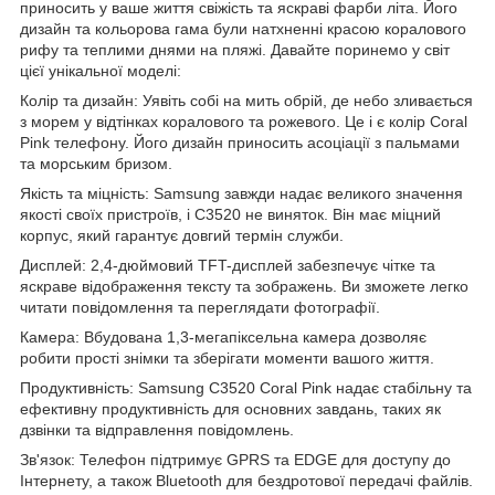
приносить у ваше життя свіжість та яскраві фарби літа. Його
дизайн та кольорова гама були натхненні красою коралового
рифу та теплими днями на пляжі. Давайте поринемо у світ
цієї унікальної моделі:
Колір та дизайн: Уявіть собі на мить обрій, де небо зливається
з морем у відтінках коралового та рожевого. Це і є колір Coral
Pink телефону. Його дизайн приносить асоціації з пальмами
та морським бризом.
Якість та міцність: Samsung завжди надає великого значення
якості своїх пристроїв, і C3520 не виняток. Він має міцний
корпус, який гарантує довгий термін служби.
Дисплей: 2,4-дюймовий TFT-дисплей забезпечує чітке та
яскраве відображення тексту та зображень. Ви зможете легко
читати повідомлення та переглядати фотографії.
Камера: Вбудована 1,3-мегапіксельна камера дозволяє
робити прості знімки та зберігати моменти вашого життя.
Продуктивність: Samsung C3520 Coral Pink надає стабільну та
ефективну продуктивність для основних завдань, таких як
дзвінки та відправлення повідомлень.
Зв'язок: Телефон підтримує GPRS та EDGE для доступу до
Інтернету, а також Bluetooth для бездротової передачі файлів.