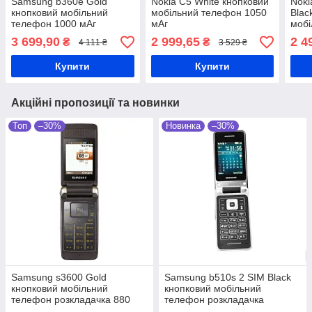
Samsung b360e Gold
Nokia C5 White кнопковий
Noki
кнопковий мобільний
мобільний телефон 1050
Blac
телефон 1000 мАг
мАг
мобі
мАг
3 699,90
2 999,65
2 4
₴
₴
4 111 ₴
3 529 ₴
Купити
Купити
Акційні пропозиції та новинки
Топ
–30%
Новинка
–30%
Samsung s3600 Gold
Samsung b510s 2 SIM Black
кнопковий мобільний
кнопковий мобільний
телефон розкладачка 880
телефон розкладачка
мАг