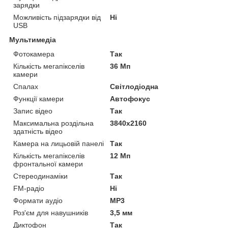
зарядки
Можливість підзарядки від
Ні
USB
Мультимедіа
Фотокамера
Так
Кількість мегапікселів
36 Мп
камери
Спалах
Світлодіодна
Функції камери
Автофокус
Запис відео
Так
Максимальна роздільна
3840x2160
здатність відео
Камера на лицьовій панелі
Так
Кількість мегапікселів
12 Мп
фронтальної камери
Стереодинаміки
Так
FM-радіо
Ні
Формати аудіо
MP3
Роз'єм для навушників
3,5 мм
Диктофон
Так