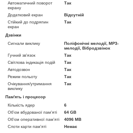
Автоматичний поворот
Так
екрану
Додатковий екран
Відсутній
Стійкий до подряпин
Так
екран
Дзвінки
Сигнали виклику
Поліфонічні мелодії, MP3-
мелодії, Вібродзвінок
Гучний зв'язок
Так
Світлова індикація подій
Так
Автодозвон
Так
Режим польоту
Так
Очікування/утримання
Так
виклику
Пам'ять і процесор
Кількість ядер
6
Об'єм вбудованої пам'яті
64 GB
Об'єм оперативної пам'яті
4096 MB
Слоти карти пам'яті
Немає