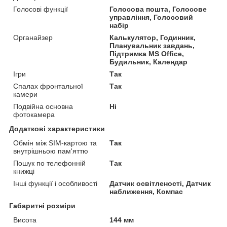
Голосові функції
Голосова пошта, Голосове
управління, Голосовий
набір
Органайзер
Калькулятор, Годинник,
Планувальник завдань,
Підтримка MS Office,
Будильник, Календар
Ігри
Так
Спалах фронтальної
Так
камери
Подвійна основна
Ні
фотокамера
Додаткові характеристики
Обмін між SIM-картою та
Так
внутрішньою пам'яттю
Пошук по телефонній
Так
книжці
Інші функції і особливості
Датчик освітленості, Датчик
наближення, Компас
Габаритні розміри
Висота
144 мм