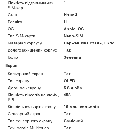
Кількість підтримуваних
1
SIM-карт
Стан
Новий
Репліка
Ні
ОС
Apple iOS
Тип SIM-карти
Nano-SIM
Матеріал корпусу
Нержавіюча сталь, Скло
Вологозахищений корпус
Так
Колір
Зелений
Екран
Кольоровий екран
Так
Тип екрану
OLED
Діагональ екрану
5.8 дюйм
Кількість пікселів на дюйм,
458
PPI
Кількість кольорів екрану
16 млн. кольорів
Сенсорний екран
Так
Тип сенсорного екрану
Ємнісний
Технологія Multitouch
Так