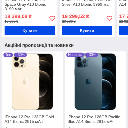
Space Gray A13 Bionic
Silver A13 Bionic 3969 маг
A14 
3190 маг
18 399,08
19 299,52
17 
₴
₴
19 999 ₴
23 536 ₴
22 82
Купити
Купити
Акційні пропозиції та новинки
Топ
–30%
Новинка
–30%
IPhone 12 Pro 128GB Gold
IPhone 12 Pro 128GB Pacific
A14 Bionic 2815 мАч
Blue A14 Bionic 2815 мАч