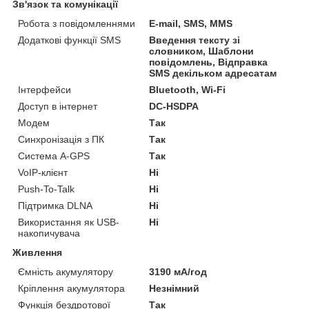
Зв'язок та комунікації
Робота з повідомленнями
E-mail, SMS, MMS
Додаткові функції SMS
Введення тексту зі
словником, Шаблони
повідомлень, Відправка
SMS декільком адресатам
Інтерфейси
Bluetooth, Wi-Fi
Доступ в інтернет
DC-HSDPA
Модем
Так
Синхронізація з ПК
Так
Система A-GPS
Так
VoIP-клієнт
Ні
Push-To-Talk
Ні
Підтримка DLNA
Ні
Використання як USB-
Ні
накопичувача
Живлення
Ємність акумулятору
3190 мА/год
Кріплення акумулятора
Незнімний
Функція бездротової
Так