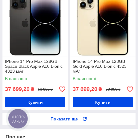
IPhone 14 Pro Max 128GB
IPhone 14 Pro Max 128GB
Space Black Apple A16 Bionic
Gold Apple A16 Bionic 4323
4323 мАг
мАг
В наявності
В наявності
37 699,20
37 699,20
₴
₴
53 856 ₴
53 856 ₴
Купити
Купити
Показати ще
КНОПКА
ЗВ'ЯЗКУ
Про нас