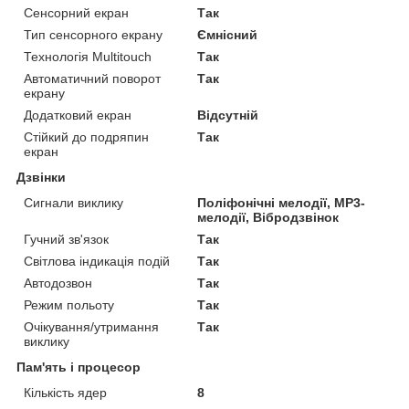
Сенсорний екран
Так
Тип сенсорного екрану
Ємнісний
Технологія Multitouch
Так
Автоматичний поворот
Так
екрану
Додатковий екран
Відсутній
Стійкий до подряпин
Так
екран
Дзвінки
Сигнали виклику
Поліфонічні мелодії, MP3-
мелодії, Вібродзвінок
Гучний зв'язок
Так
Світлова індикація подій
Так
Автодозвон
Так
Режим польоту
Так
Очікування/утримання
Так
виклику
Пам'ять і процесор
Кількість ядер
8