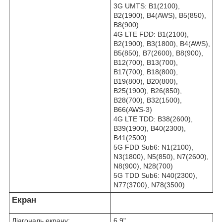
3G UMTS: B1(2100),
B2(1900), B4(AWS), B5(850),
B8(900)
4G LTE FDD: B1(2100),
B2(1900), B3(1800), B4(AWS),
B5(850), B7(2600), B8(900),
B12(700), B13(700),
B17(700), B18(800),
B19(800), B20(800),
B25(1900), B26(850),
B28(700), B32(1500),
B66(AWS-3)
4G LTE TDD: B38(2600),
B39(1900), B40(2300),
B41(2500)
5G FDD Sub6: N1(2100),
N3(1800), N5(850), N7(2600),
N8(900), N28(700)
5G TDD Sub6: N40(2300),
N77(3700), N78(3500)
Екран
Діагональ екрану:
6.9"