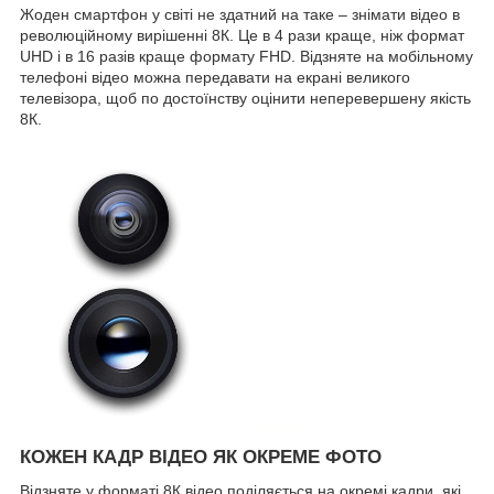
Жоден смартфон у світі не здатний на таке – знімати відео в
революційному вирішенні 8К. Це в 4 рази краще, ніж формат
UHD і в 16 разів краще формату FHD. Відзняте на мобільному
телефоні відео можна передавати на екрані великого
телевізора, щоб по достоїнству оцінити неперевершену якість
8К.
КОЖЕН КАДР ВІДЕО ЯК ОКРЕМЕ ФОТО
Відзняте у форматі 8К відео поділяється на окремі кадри, які