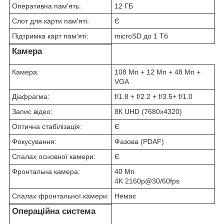
Оперативна пам'ять:
12 ГБ
Слот для карти пам'яті:
Є
Підтримка карт пам'яті:
microSD до 1 Тб
Камера
Камера:
108 Мп + 12 Мп + 48 Мп +
VGA
Діафрагма:
f/1.8 + f/2.2 + f/3.5+ f/1.0
Запис відео:
8К UHD (7680x4320)
Оптична стабілізація:
Є
Фокусування:
Фазова (PDAF)
Спалах основної камери:
Є
Фронтальна камера:
40 Мп
4K 2160p@30/60fps
Спалах фронтальної камери:
Немає
Операційна система