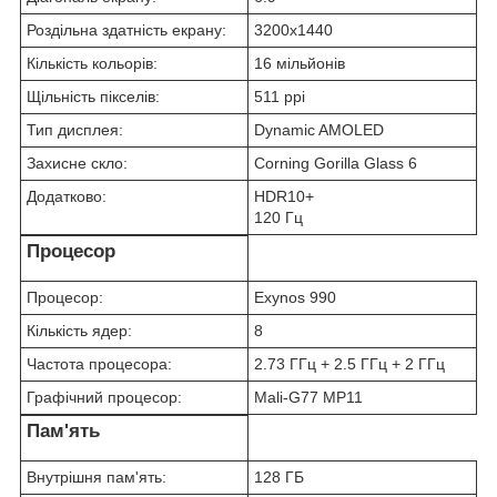
Роздільна здатність екрану:
3200x1440
Кількість кольорів:
16 мільйонів
Щільність пікселів:
511 ppi
Тип дисплея:
Dynamic AMOLED
Захисне скло:
Corning Gorilla Glass 6
Додатково:
HDR10+
120 Гц
Процесор
Процесор:
Exynos 990
Кількість ядер:
8
Частота процесора:
2.73 ГГц + 2.5 ГГц + 2 ГГц
Графічний процесор:
Mali-G77 MP11
Пам'ять
Внутрішня пам'ять:
128 ГБ