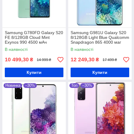
Samsung G780FD Galaxy S20
Samsung G981U Galaxy S20
FE 8/128GB Cloud Mint
8/128GB Light Blue Qualcomm
Exynos 990 4500 мАч
Snapdragon 865 4000 маг
В наявності
В наявності
10 499,30
12 249,30
₴
₴
14 999 ₴
17 499 ₴
Купити
Купити
Новинка
–30%
Топ
–30%