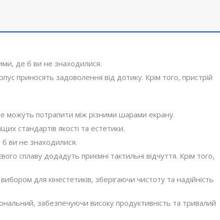
ими, де б ви не знаходилися.
пус приносять задоволення від дотику. Крім того, пристрій
 не можуть потрапити між різними шарами екрану.
их стандартів якості та естетики.
 б ви не знаходилися.
вого сплаву додадуть приємні тактильні відчуття. Крім того,
вибором для кінестетиків, зберігаючи чистоту та надійність
ціональний, забезпечуючи високу продуктивність та тривалий