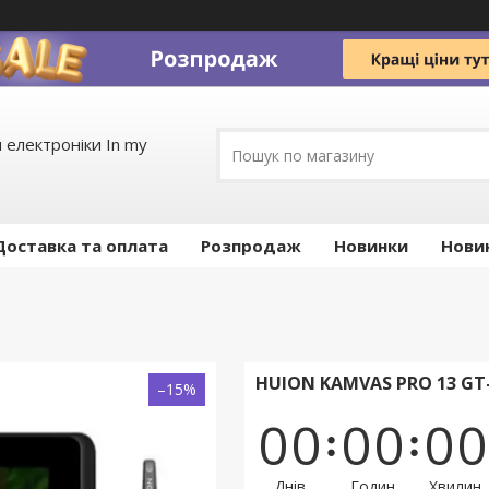
 електроніки In my
Доставка та оплата
Pозпродаж
Новинки
Нови
HUION KAMVAS PRO 13 GT
–15%
0
0
0
0
0
0
Днів
Годин
Хвилин