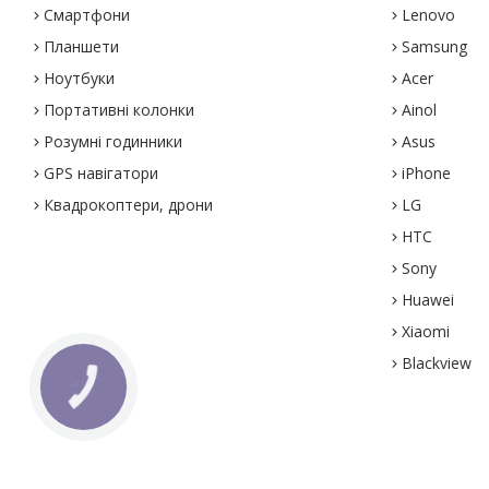
Смартфони
Lenovo
Планшети
Samsung
Ноутбуки
Acer
Портативні колонки
Ainol
Розумні годинники
Asus
GPS навігатори
iPhone
Квадрокоптери, дрони
LG
HTC
Sony
Huawei
Xiaomi
Blackview
КНОПКА
ЗВ'ЯЗКУ