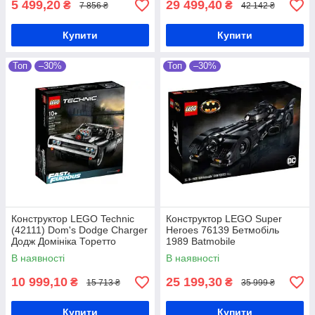
5 499,20
29 499,40
₴
₴
7 856 ₴
42 142 ₴
Купити
Купити
Топ
–30%
Топ
–30%
Конструктор LEGO Technic
Конструктор LEGO Super
(42111) Dom's Dodge Charger
Heroes 76139 Бетмобіль
Додж Домініка Торетто
1989 Batmobile
В наявності
В наявності
10 999,10
25 199,30
₴
₴
15 713 ₴
35 999 ₴
Купити
Купити