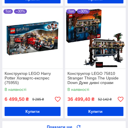
Топ
–30%
Топ
–30%
Конструктор LEGO Harry
Конструктор LEGO 75810
Potter Хогвартс-експрес
Stranger Things The Upside
(75955)
Down Дуже дивні справи
Догори дригом
В наявності
В наявності
6 499,50
36 499,40
₴
₴
9 285 ₴
52 142 ₴
Купити
Купити
Показати ще