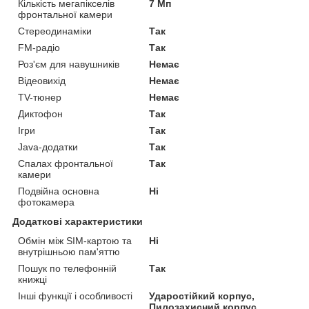
Кількість мегапікселів
7 Мп
фронтальної камери
Стереодинаміки
Так
FM-радіо
Так
Роз'єм для навушників
Немає
Відеовихід
Немає
TV-тюнер
Немає
Диктофон
Так
Ігри
Так
Java-додатки
Так
Спалах фронтальної
Так
камери
Подвійна основна
Ні
фотокамера
Додаткові характеристики
Обмін між SIM-картою та
Ні
внутрішньою пам'яттю
Пошук по телефонній
Так
книжці
Інші функції і особливості
Ударостійкий корпус,
Пилозахисний корпус,