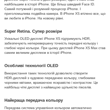
найбільшим в історії iPhone. Ще більш швидкий Face ID.
Самий потужний і розумний процесор iPhone. І
приголомшлива подвійна камера. В iPhone XS втілено все, що
ви любите в iPhone. На новому рівні.
Super Retina. Супер розміри
Унікальні OLED‑дисплеї iPhone XS підтримують HDR,
забезпечують неперевершену точність передачі кольору і
глибокі чорні кольори. При цьому дисплей iPhone XS Max став
самим великим дисплеєм в історії iPhone.
Особливі технології OLED
Використання таких технологій дозволило створити
HDR‑дисплей з чудовою передачею кольору, глибокими
чорними квітами, вражаючою яскравістю і контрастом. Це
найбільш чіткі дисплеї з найвищою щільністю пікселів.
Найкраща передача кольору
Передова система управління кольором автоматично