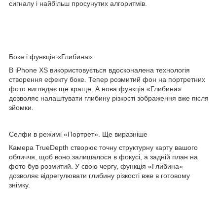
сигналу і найбільш просунутих алгоритмів.
Боке і функція «Глибина»
В iPhone XS використовується вдосконалена технологія
створення ефекту боке. Тепер розмитий фон на портретних
фото виглядає ще краще. А нова функція «Глибина»
дозволяє налаштувати глибину різкості зображення вже після
зйомки.
Селфи в режимі «Портрет». Ще виразніше
Камера TrueDepth створює точну структурну карту вашого
обличчя, щоб воно залишалося в фокусі, а задній план на
фото був розмитий. У свою чергу, функція «Глибина»
дозволяє відрегулювати глибину різкості вже в готовому
знімку.