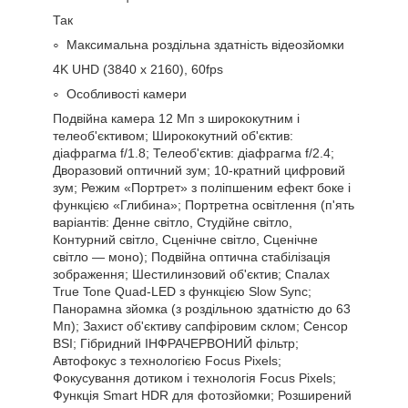
Так
Максимальна роздільна здатність відеозйомки
4K UHD (3840 x 2160), 60fps
Особливості камери
Подвійна камера 12 Мп з ширококутним і
телеоб'єктивом; Ширококутний об'єктив:
діафрагма f/1.8; Телеоб'єктив: діафрагма f/2.4;
Дворазовий оптичний зум; 10‑кратний цифровий
зум; Режим «Портрет» з поліпшеним ефект боке і
функцією «Глибина»; Портретна освітлення (п'ять
варіантів: Денне світло, Студійне світло,
Контурний світло, Сценічне світло, Сценічне
світло — моно); Подвійна оптична стабілізація
зображення; Шестилинзовий об'єктив; Спалах
True Tone Quad‑LED з функцією Slow Sync;
Панорамна зйомка (з роздільною здатністю до 63
Мп); Захист об'єктиву сапфіровим склом; Сенсор
BSI; Гібридний ІНФРАЧЕРВОНИЙ фільтр;
Автофокус з технологією Focus Pixels;
Фокусування дотиком і технологія Focus Pixels;
Функція Smart HDR для фотозйомки; Розширений