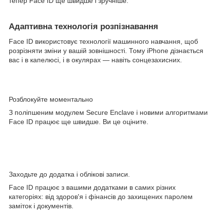
тепер Face ID ще швидше і зручніше.
Адаптивна технологія розпізнавання
Face ID використовує технології машинного навчання, щоб
розрізняти зміни у вашій зовнішності. Тому iPhone дізнається
вас і в капелюсі, і в окулярах — навіть сонцезахисних.
Розблокуйте моментально
З поліпшеним модулем Secure Enclave і новими алгоритмами
Face ID працює ще швидше. Ви це оціните.
Заходьте до додатка і облікові записи.
Face ID працює з вашими додатками в самих різних
категоріях: від здоров'я і фінансів до захищених паролем
заміток і документів.