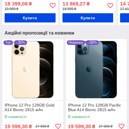
Захищений смартфон
18 399,08
13 869,27
14 
₴
₴
19 999 ₴
18 999 ₴
17 41
Купити
Купити
Акційні пропозиції та новинки
Топ
–30%
Новинка
–30%
IPhone 12 Pro 128GB Gold
IPhone 12 Pro 128GB Pacific
A14 Bionic 2815 мАч
Blue A14 Bionic 2815 мАч
В наявності
В наявності
19 599,30
19 599,30
₴
₴
27 999 ₴
27 999 ₴