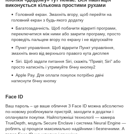
виконується кількома простими рухами
Головний екран. Змахніть вгору, щоб перейти на
головний екран з будь-якого додатку
Багатозадачність. Щоб побачити відкриті програми,
переключитися між ними або закрити програму, просто
проведіть пальцем вгору по екрану і не відпускайте
Пункт управління. Щоб відкрити Пункт управління,
змахніть вниз від верхнього правого кута дисплея
Siri. Щоб задати питання Siri, скажіть "Привіт, Siri" або
просто натисніть і утримуйте бічну кнопку2
Apple Pay. Для оплати покупок потрібно двічі
натиснути бічну кнопку
Face ID
Ваш пароль – це ваше обличчя З Face ID можна абсолютно
по‑новому розблокувати пристрій, заходити в додатки і
оплачувати покупки. Найпотужніші технології — камера
TrueDepth, модуль Secure Enclave і система Neural Engine —
роблять ці процеси максимально надійними і безпечними. А