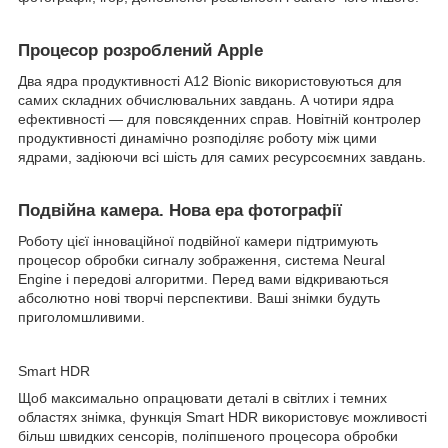
Процесор розроблений Apple
Два ядра продуктивності A12 Bionic використовуються для
самих складних обчислювальних завдань. А чотири ядра
ефективності — для повсякденних справ. Новітній контролер
продуктивності динамічно розподіляє роботу між цими
ядрами, задіюючи всі шість для самих ресурсоємних завдань.
Подвійна камера. Нова ера фотографії
Роботу цієї інноваційної подвійної камери підтримують
процесор обробки сигналу зображення, система Neural
Engine і передові алгоритми. Перед вами відкриваються
абсолютно нові творчі перспективи. Ваші знімки будуть
приголомшливими.
Smart HDR
Щоб максимально опрацювати деталі в світлих і темних
областях знімка, функція Smart HDR використовує можливості
більш швидких сенсорів, поліпшеного процесора обробки