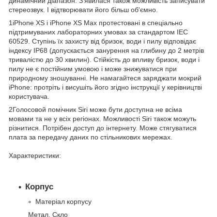
динамічний діапазон. З'явилася також можливість записувати
стереозвук. І відтворювати його більш об'ємно.
1iPhone XS і iPhone XS Max протестовані в спеціально
підтримуваних лабораторних умовах за стандартом IEC
60529. Ступінь їх захисту від бризок, води і пилу відповідає
індексу IP68 (допускається занурення на глибину до 2 метрів
тривалістю до 30 хвилин). Стійкість до впливу бризок, води і
пилу не є постійним умовою і може знижуватися при
природному зношуванні. Не намагайтеся заряджати мокрий
iPhone: протріть і висушіть його згідно інструкції у керівництві
користувача.
2Голосовой помічник Siri може бути доступна не всіма
мовами та не у всіх регіонах. Можливості Siri також можуть
різнитися. Потрібен доступ до інтернету. Може стягуватися
плата за передачу даних по стільникових мережах.
Характеристики:
Корпус
Матеріал корпусу
Метал, Скло