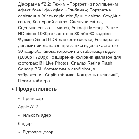
Діафрагма f/2.2; Режим «Портрет» з поліпшеним
ефект боке і функцією «Глибина»; Портретна
освітлення (п'ять варіантів: Денне світло, Студійне
світло, Контурний світло, Сценічне світло,
Сценічне світло — моно); Animoji і Memoji; Запис
HD‑відео 1080p з частотою 30 або 60 кадрів/с;
Функція Smart HDR для фотозйомки; Розширений
динамічний діапазон при записі відео з частотою
30 кадрів/с; Кінематографічна стабілізація відео
(1080p і 720p); Розширений колірний діапазон для
фотографій і Live Photos; Спалах Retina Flash;
Сенсор BSI; Автоматична стабілізація
зображення; Серійн зйомка; Контроль експозиції;
Режим таймера
Продуктивність
Процесор
Apple A12
Кількість ядер
6 ядер
Відеопроцесор