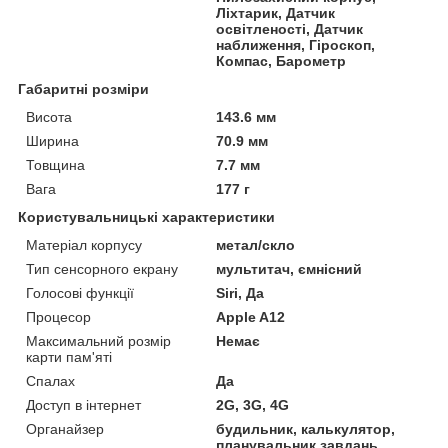
Ліхтарик, Датчик
освітленості, Датчик
наближення, Гіроскоп,
Компас, Барометр
Габаритні розміри
Висота
143.6 мм
Ширина
70.9 мм
Товщина
7.7 мм
Вага
177 г
Користувальницькі характеристики
Матеріал корпусу
метал/скло
Тип сенсорного екрану
мультитач, ємнісний
Голосові функції
Siri, Да
Процесор
Apple A12
Максимальний розмір
Немає
карти пам'яті
Спалах
Да
Доступ в інтернет
2G, 3G, 4G
Органайзер
будильник, калькулятор,
планувальник завдань,