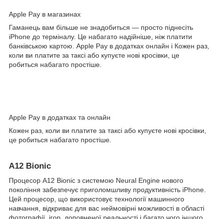
Apple Pay в магазинах
Гаманець вам більше не знадобиться — просто піднесіть
iPhone до терміналу. Це набагато надійніше, ніж платити
банківською картою. Apple Pay в додатках онлайн і Кожен раз,
коли ви платите за таксі або купуєте нові кросівки, це
робиться набагато простіше.
Apple Pay в додатках та онлайн
Кожен раз, коли ви платите за таксі або купуєте нові кросівки,
це робиться набагато простіше.
A12 Bionic
Процесор A12 Bionic з системою Neural Engine нового
покоління забезпечує приголомшливу продуктивність iPhone.
Цей процесор, що використовує технології машинного
навчання, відкриває для вас неймовірні можливості в області
фотографії, ігор, доповненої реальності і багато чого іншого.