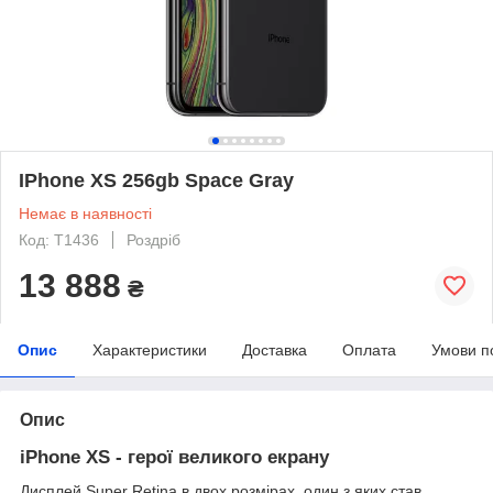
IPhone XS 256gb Space Gray
Немає в наявності
Код: T1436
Роздріб
13 888
₴
Опис
Характеристики
Доставка
Оплата
Умови п
Опис
iPhone XS - герої великого екрану
Дисплей Super Retina в двох розмірах, один з яких став