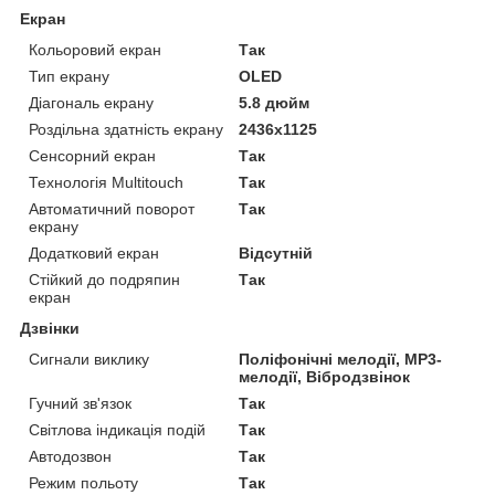
Екран
Кольоровий екран
Так
Тип екрану
OLED
Діагональ екрану
5.8 дюйм
Роздільна здатність екрану
2436х1125
Сенсорний екран
Так
Технологія Multitouch
Так
Автоматичний поворот
Так
екрану
Додатковий екран
Відсутній
Стійкий до подряпин
Так
екран
Дзвінки
Сигнали виклику
Поліфонічні мелодії, MP3-
мелодії, Вібродзвінок
Гучний зв'язок
Так
Світлова індикація подій
Так
Автодозвон
Так
Режим польоту
Так