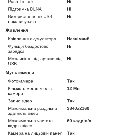
Push-To-Talk
Ні
Підтримка DLNA
Ні
Використання як USB-
Ні
накопичувача
Живлення
Кріплення акумулятора
Незнімний
Функція бездротової
Ні
зарядки
Можливість підзарядки від
Ні
USB
Мультимедіа
Фотокамера
Так
Кількість мегапікселів
12 Мп
камери
Запис відео
Так
Максимальна роздільна
3840x2160
здатність відео
Максимальна частота
60 кадрів/с
кадрів відео
Камера на лицьовій панелі
Так