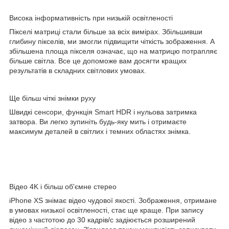
Висока інформативність при низькій освітленості
Пікселі матриці стали більше за всіх вимірах. Збільшивши
глибину пікселів, ми змогли підвищити чіткість зображення. А
збільшена площа пікселя означає, що на матрицю потрапляє
більше світла. Все це допоможе вам досягти кращих
результатів в складних світлових умовах.
Ще більш чіткі знімки руху
Швидкі сенсори, функція Smart HDR і нульова затримка
затвора. Ви легко зупиніть будь-яку мить і отримаєте
максимум деталей в світлих і темних областях знімка.
Відео 4K і більш об'ємне стерео
iPhone XS знімає відео чудової якості. Зображення, отримане
в умовах низької освітленості, стає ще краще. При запису
відео з частотою до 30 кадрів/с задіюється розширений