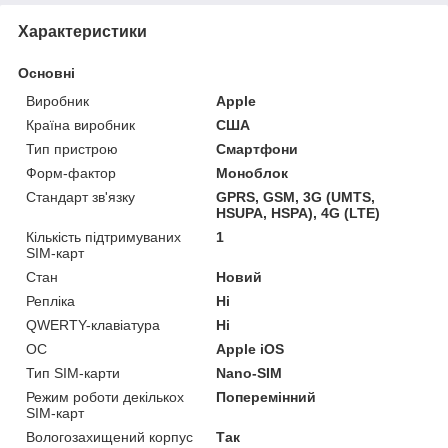
Характеристики
Основні
Виробник
Apple
Країна виробник
США
Тип пристрою
Смартфони
Форм-фактор
Моноблок
Стандарт зв'язку
GPRS, GSM, 3G (UMTS,
HSUPA, HSPA), 4G (LTE)
Кількість підтримуваних
1
SIM-карт
Стан
Новий
Репліка
Ні
QWERTY-клавіатура
Ні
ОС
Apple iOS
Тип SIM-карти
Nano-SIM
Режим роботи декількох
Поперемінний
SIM-карт
Вологозахищений корпус
Так