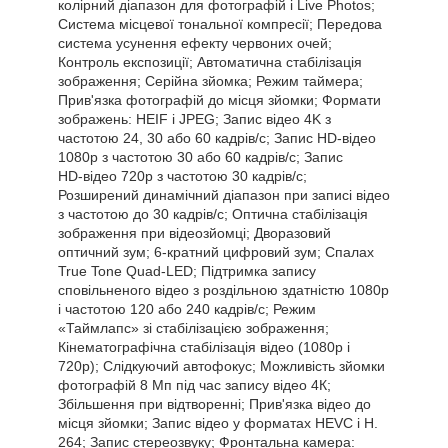
колірний діапазон для фотографій і Live Photos;
Система місцевої тональної компресії; Передова
система усунення ефекту червоних очей;
Контроль експозиції; Автоматична стабілізація
зображення; Серійна зйомка; Режим таймера;
Прив'язка фотографій до місця зйомки; Формати
зображень: HEIF і JPEG; Запис відео 4K з
частотою 24, 30 або 60 кадрів/с; Запис HD‑відео
1080p з частотою 30 або 60 кадрів/с; Запис
HD‑відео 720p з частотою 30 кадрів/с;
Розширений динамічний діапазон при записі відео
з частотою до 30 кадрів/с; Оптична стабілізація
зображення при відеозйомці; Дворазовий
оптичний зум; 6‑кратний цифровий зум; Спалах
True Tone Quad‑LED; Підтримка запису
сповільненого відео з роздільною здатністю 1080р
і частотою 120 або 240 кадрів/с; Режим
«Таймлапс» зі стабілізацією зображення;
Кінематографічна стабілізація відео (1080p і
720p); Слідкуючий автофокус; Можливість зйомки
фотографій 8 Мп під час запису відео 4К;
Збільшення при відтворенні; Прив'язка відео до
місця зйомки; Запис відео у форматах HEVC і H.
264; Запис стереозвуку; Фронтальна камера: