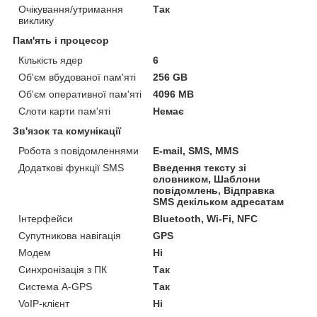
Очікування/утримання
Так
виклику
Пам'ять і процесор
Кількість ядер
6
Об'єм вбудованої пам'яті
256 GB
Об'єм оперативної пам'яті
4096 MB
Слоти карти пам'яті
Немає
Зв'язок та комунікації
Робота з повідомленнями
E-mail, SMS, MMS
Додаткові функції SMS
Введення тексту зі
словником, Шаблони
повідомлень, Відправка
SMS декільком адресатам
Інтерфейси
Bluetooth, Wi-Fi, NFC
Супутникова навігація
GPS
Модем
Ні
Синхронізація з ПК
Так
Система A-GPS
Так
VoIP-клієнт
Ні