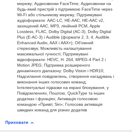
мережу; Аудиозвонки FaceTime; Аудиозвонки на
будь-який пристрій з підтримкою FaceTime через
Wi‑Fi або стільникову мережу; Підтримувані
аудіоформати: AAC‑LC, HE‑AAC, HE‑AAC v2,
захищений AAC, MP3, лінійний PCM, Apple
Lossless, FLAC, Dolby Digital (AC‑3), Dolby Digital
Plus (E‑AC‑3) і Audible (формати 2, 3, 4, Audible
Enhanced Audio, AAX і AAX+); Об'ємний
стереозвук; Можливість налаштування
максимальної гучності; Підтримувані
відеоформати: HEVC, H. 264, MPEG‑4 Part 2 і
Motion JPEG; Підтримка розширеного
динамічного діапазону: Dolby Vision і HDR10;
Надсилання повідомлень, створення нагадувань і
виконання інших голосових команд;
Інтелектуальні підказки на екрані блокування, у
Повідомленнях, Поштою, QuickType та інших
додатках і функціях; Активація голосовою
командою «Привіт, Siri»; Голосова активація
швидких команд для різних додатків
Приховати