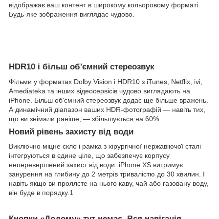
відображає ваш контент в широкому кольоровому форматі.
Будь-яке зображення виглядає чудово.
HDR10 і більш об'ємний стереозвук
Фільми у форматах Dolby Vision і HDR10 з iTunes, Netflix, ivi,
Amediateka та інших відеосервісів чудово виглядають на
iPhone. Більш об'ємний стереозвук додає ще більше вражень.
А динамічний діапазон ваших HDR‑фотографій — навіть тих,
що ви знімали раніше, — збільшується на 60%.
Новий рівень захисту від води
Виключно міцне скло і рамка з хірургічної нержавіючої сталі
інтегруються в єдине ціле, що забезпечує корпусу
неперевершений захист від води. iPhone XS витримує
занурення на глибину до 2 метрів тривалістю до 30 хвилин. І
навіть якщо ви проллєте на нього каву, чай або газовану воду,
він буде в порядку.1
Кнопки «Додому» тут немає. Вся навігація