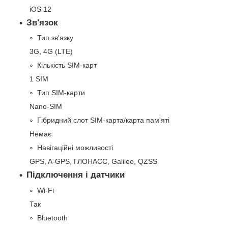
iOS 12
Зв'язок
Тип зв'язку
3G, 4G (LTE)
Кількість SIM-карт
1 SIM
Тип SIM-карти
Nano-SIM
Гібридний слот SIM-карта/карта пам'яті
Немає
Навігаційні можливості
GPS, A-GPS, ГЛОНАСС, Galileo, QZSS
Підключення і датчики
Wi-Fi
Так
Bluetooth