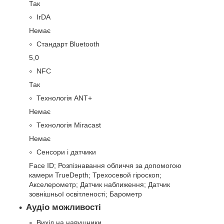
Так
IrDA
Немає
Стандарт Bluetooth
5,0
NFC
Так
Технологія ANT+
Немає
Технологія Miracast
Немає
Сенсори і датчики
Face ID; Розпізнавання обличчя за допомогою
камери TrueDepth; Трехосевой гіроскоп;
Акселерометр; Датчик наближення; Датчик
зовнішньої освітленості; Барометр
Аудіо можливості
Вихід на навушники