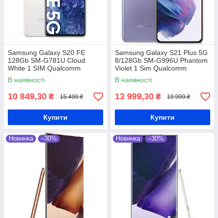
Samsung Galaxy S20 FE
Samsung Galaxy S21 Plus 5G
128Gb SM-G781U Cloud
8/128Gb SM-G996U Phantom
White 1 SIM Qualcomm
Violet 1 Sim Qualcomm
Snapdragon 865 4500 мАг
Snapdragon 888 4800 мАг
В наявності
В наявності
10 849,30
13 999,30
₴
₴
15 499 ₴
19 999 ₴
Купити
Купити
Новинка
–30%
Новинка
–30%