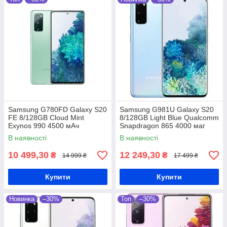
Samsung G780FD Galaxy S20
Samsung G981U Galaxy S20
FE 8/128GB Cloud Mint
8/128GB Light Blue Qualcomm
Exynos 990 4500 мАч
Snapdragon 865 4000 маг
В наявності
В наявності
10 499,30
12 249,30
₴
₴
14 999 ₴
17 499 ₴
Купити
Купити
Новинка
–30%
Топ
–30%