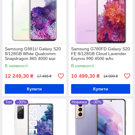
Samsung G981U Galaxy S20
Samsung G780FD Galaxy S20
8/128GB White Qualcomm
FE 8/128GB Cloud Lavender
Snapdragon 865 4000 маг
Exynos 990 4500 мАч
В наявності
В наявності
12 249,30
10 499,30
₴
₴
17 499 ₴
14 999 ₴
Купити
Купити
Топ
–30%
Новинка
–30%