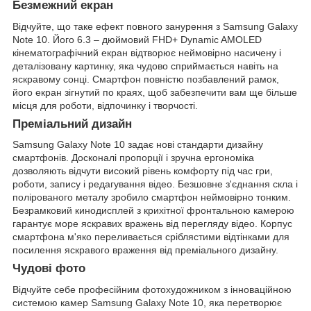
Безмежний екран
Відчуйте, що таке ефект повного занурення з Samsung Galaxy
Note 10. Його 6.3 – дюймовий FHD+ Dynamic AMOLED
кінематографічний екран відтворює неймовірно насичену і
деталізовану картинку, яка чудово сприймається навіть на
яскравому сонці. Смартфон повністю позбавлений рамок,
його екран зігнутий по краях, щоб забезпечити вам ще більше
місця для роботи, відпочинку і творчості.
Преміальний дизайн
Samsung Galaxy Note 10 задає нові стандарти дизайну
смартфонів. Досконалі пропорції і зручна ергономіка
дозволяють відчути високий рівень комфорту під час гри,
роботи, запису і редагування відео. Безшовне з'єднання скла і
полірованого металу зробило смартфон неймовірно тонким.
Безрамковий кинодисплей з крихітної фронтальною камерою
гарантує море яскравих вражень від перегляду відео. Корпус
смартфона м'яко переливається сріблястими відтінками для
посилення яскравого враження від преміального дизайну.
Чудові фото
Відчуйте себе професійним фотохудожником з інноваційною
системою камер Samsung Galaxy Note 10, яка перетворює