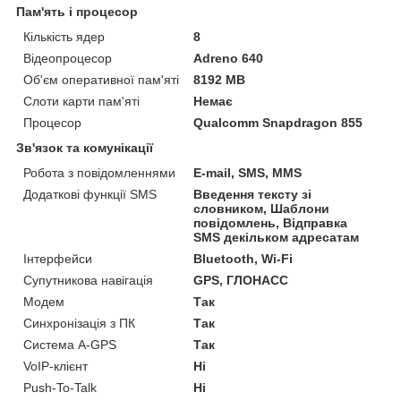
Пам'ять і процесор
Кількість ядер
8
Відеопроцесор
Adreno 640
Об'єм оперативної пам'яті
8192 MB
Слоти карти пам'яті
Немає
Процесор
Qualcomm Snapdragon 855
Зв'язок та комунікації
Робота з повідомленнями
E-mail, SMS, MMS
Додаткові функції SMS
Введення тексту зі
словником, Шаблони
повідомлень, Відправка
SMS декільком адресатам
Інтерфейси
Bluetooth, Wi-Fi
Супутникова навігація
GPS, ГЛОНАСС
Модем
Так
Синхронізація з ПК
Так
Система A-GPS
Так
VoIP-клієнт
Ні
Push-To-Talk
Ні