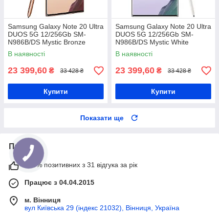
Samsung Galaxy Note 20 Ultra
Samsung Galaxy Note 20 Ultra
DUOS 5G 12/256Gb SM-
DUOS 5G 12/256Gb SM-
N986B/DS Mystic Bronze
N986B/DS Mystic White
Samsung Exynos 990 + 4300
Samsung Exynos 990 + 4300
В наявності
В наявності
мАг
мАг
23 399,60
23 399,60
₴
₴
33 428 ₴
33 428 ₴
Купити
Купити
Показати ще
Про нас
100% позитивних з 31 відгука за рік
Працює з 04.04.2015
м. Вінниця
вул Київська 29 (індекс 21032), Вінниця, Україна