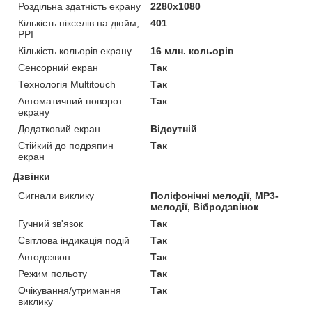
Роздільна здатність екрану
2280x1080
Кількість пікселів на дюйм,
401
PPI
Кількість кольорів екрану
16 млн. кольорів
Сенсорний екран
Так
Технологія Multitouch
Так
Автоматичний поворот
Так
екрану
Додатковий екран
Відсутній
Стійкий до подряпин
Так
екран
Дзвінки
Сигнали виклику
Поліфонічні мелодії, MP3-
мелодії, Вібродзвінок
Гучний зв'язок
Так
Світлова індикація подій
Так
Автодозвон
Так
Режим польоту
Так
Очікування/утримання
Так
виклику