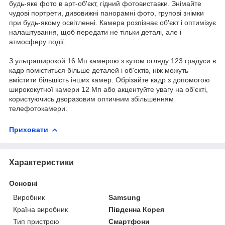
будь-яке фото в арт-об'єкт, гідний фотовиставки. Знімайте
чудові портрети, дивовижні панорамні фото, групові знімки
при будь-якому освітленні. Камера розпізнає об'єкт і оптимізує
налаштування, щоб передати не тільки деталі, але і
атмосферу події.
З ультраширокой 16 Мп камерою з кутом огляду 123 градуси в
кадр поміститься більше деталей і об'єктів, ніж можуть
вмістити більшість інших камер. Обрізайте кадр з допомогою
ширококутної камери 12 Мп або акцентуйте увагу на об'єкті,
користуючись дворазовим оптичним збільшенням
телефотокамери.
Приховати
Характеристики
Основні
Виробник
Samsung
Країна виробник
Південна Корея
Тип пристрою
Смартфони