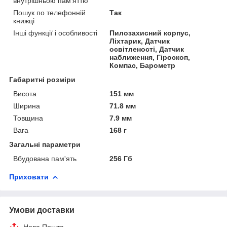
внутрішньою пам'яттю
Пошук по телефонній
Так
книжці
Інші функції і особливості
Пилозахисний корпус,
Ліхтарик, Датчик
освітленості, Датчик
наближення, Гіроскоп,
Компас, Барометр
Габаритні розміри
Висота
151 мм
Ширина
71.8 мм
Товщина
7.9 мм
Вага
168 г
Загальні параметри
Вбудована пам'ять
256 Гб
Приховати
Умови доставки
Нова Пошта