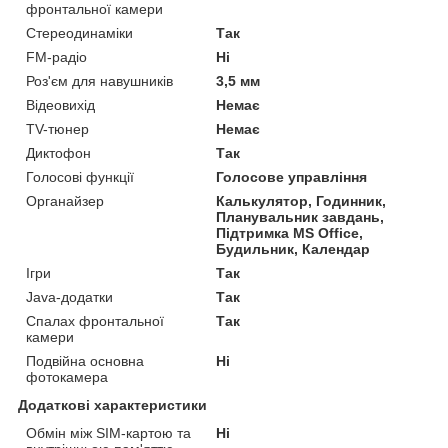
фронтальної камери
Стереодинаміки
Так
FM-радіо
Ні
Роз'єм для навушників
3,5 мм
Відеовихід
Немає
TV-тюнер
Немає
Диктофон
Так
Голосові функції
Голосове управління
Органайзер
Калькулятор, Годинник,
Планувальник завдань,
Підтримка MS Office,
Будильник, Календар
Ігри
Так
Java-додатки
Так
Спалах фронтальної
Так
камери
Подвійна основна
Ні
фотокамера
Додаткові характеристики
Обмін між SIM-картою та
Ні