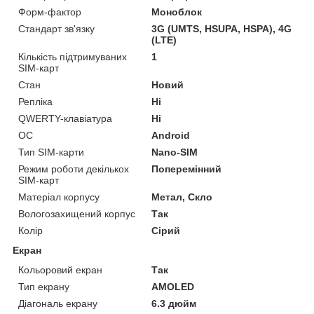
Форм-фактор
Моноблок
Стандарт зв'язку
3G (UMTS, HSUPA, HSPA), 4G
(LTE)
Кількість підтримуваних
1
SIM-карт
Стан
Новий
Репліка
Ні
QWERTY-клавіатура
Ні
ОС
Android
Тип SIM-карти
Nano-SIM
Режим роботи декількох
Поперемінний
SIM-карт
Матеріал корпусу
Метал, Скло
Вологозахищений корпус
Так
Колір
Сірий
Екран
Кольоровий екран
Так
Тип екрану
AMOLED
Діагональ екрану
6.3 дюйм