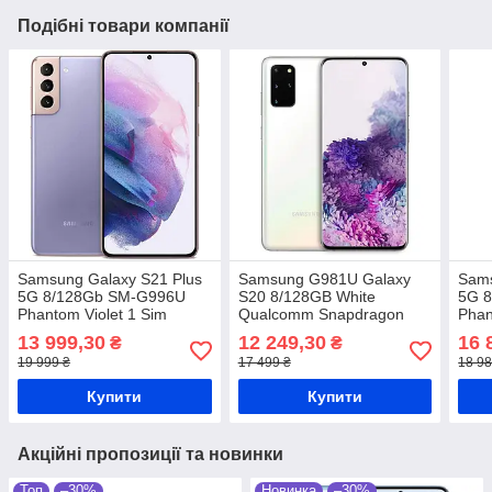
Подібні товари компанії
Samsung Galaxy S21 Plus
Samsung G981U Galaxy
Sams
5G 8/128Gb SM-G996U
S20 8/128GB White
5G 
Phantom Violet 1 Sim
Qualcomm Snapdragon
Phan
Qualcomm Snapdragon
865 4000 маг
Qua
13 999,30
12 249,30
16 
₴
₴
888 4800 мАг
888 
19 999 ₴
17 499 ₴
18 98
Купити
Купити
Акційні пропозиції та новинки
Топ
–30%
Новинка
–30%