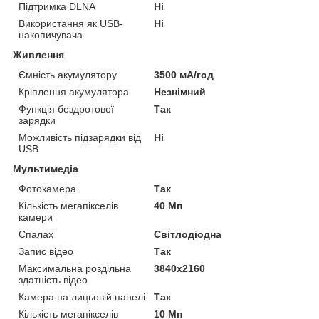
Підтримка DLNA
Ні
Використання як USB-
Ні
накопичувача
Живлення
Ємність акумулятору
3500 мА/год
Кріплення акумулятора
Незнімний
Функція бездротової
Так
зарядки
Можливість підзарядки від
Ні
USB
Мультимедіа
Фотокамера
Так
Кількість мегапікселів
40 Мп
камери
Спалах
Світлодіодна
Запис відео
Так
Максимальна роздільна
3840x2160
здатність відео
Камера на лицьовій панелі
Так
Кількість мегапікселів
10 Мп