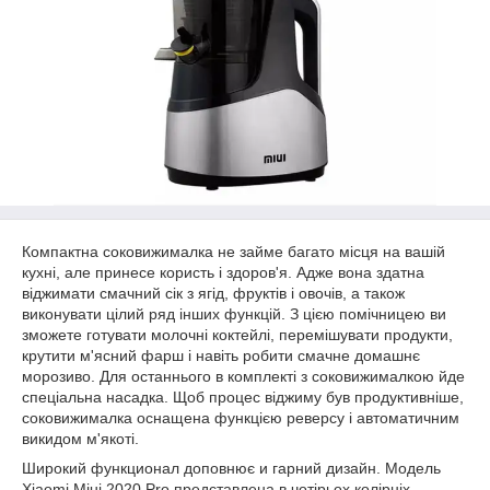
Компактна соковижималка не займе багато місця на вашій
кухні, але принесе користь і здоров'я. Адже вона здатна
віджимати смачний сік з ягід, фруктів і овочів, а також
виконувати цілий ряд інших функцій. З цією помічницею ви
зможете готувати молочні коктейлі, перемішувати продукти,
крутити м'ясний фарш і навіть робити смачне домашнє
морозиво. Для останнього в комплекті з соковижималкою йде
спеціальна насадка. Щоб процес віджиму був продуктивніше,
соковижималка оснащена функцією реверсу і автоматичним
викидом м'якоті.
Широкий функционал доповнює и гарний дизайн. Модель
Xiaomi Miui 2020 Pro представлена в чотірьох колірніх