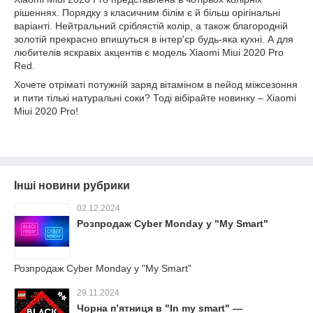
рішеннях. Порядку з класичним білім є й більш орігінальні
варіанті. Нейтральний сріблястій колір, а також благородній
золотій прекрасно впишуться в інтер'єр будь-яка кухні. А для
любителів яскравіх акцентів є модель Xiaomi Miui 2020 Pro
Red.
Хочете отріматі потужній заряд вітаміном в пейод міжсезоння
и пити тількі натуральні соки? Тоді вібірайте новинку – Xiaomi
Miui 2020 Pro!
Інші новини рубрики
02.12.2024
Розпродаж Cyber Monday у "My Smart"
Розпродаж Cyber Monday у "My Smart"
29.11.2024
Чорна п’ятниця в "In my smart" —