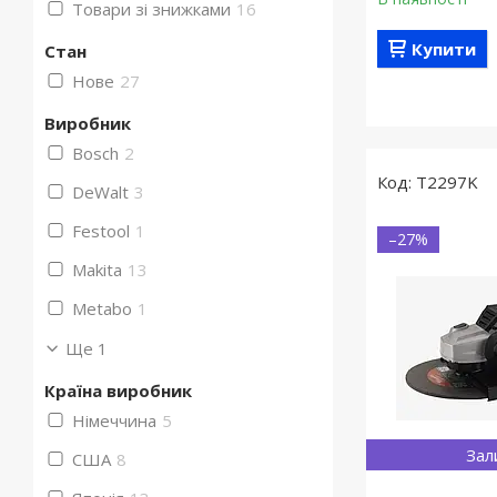
Товари зі знижками
16
Купити
Стан
Нове
27
Виробник
Bosch
2
T2297K
DeWalt
3
Festool
1
–27%
Makita
13
Metabo
1
Ще 1
Країна виробник
Німеччина
5
Зал
США
8