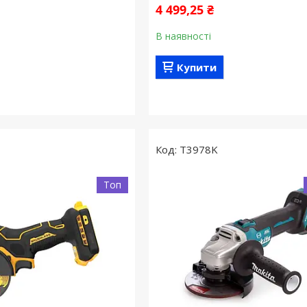
4 499,25 ₴
В наявності
Купити
T3978K
Топ