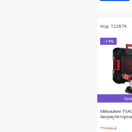
T2287K
–14%
Зал
Milwaukee FS
Аккумуляторна
13 895 ₴