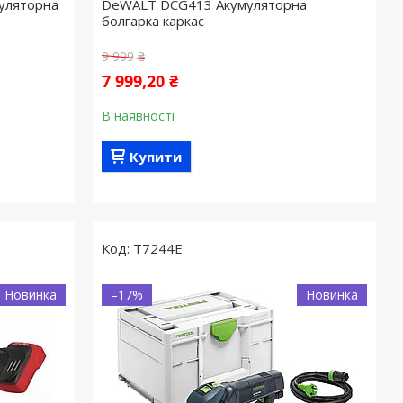
уляторна
DeWALT DCG413 Акумуляторна
болгарка каркас
9 999 ₴
7 999,20 ₴
В наявності
Купити
T7244E
Новинка
–17%
Новинка