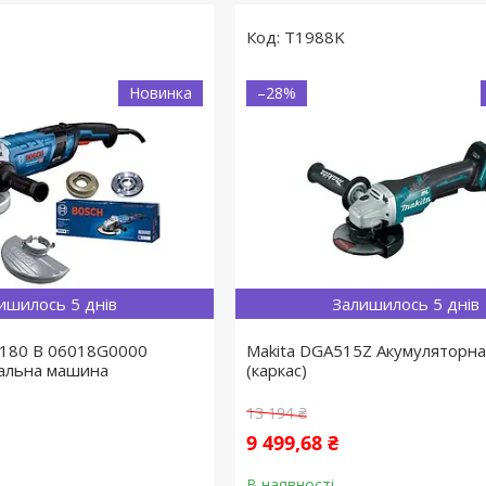
T1988K
Новинка
–28%
ишилось 5 днів
Залишилось 5 днів
-180 B 06018G0000
Makita DGA515Z Акумуляторна
вальна машина
(каркас)
13 194 ₴
9 499,68 ₴
В наявності