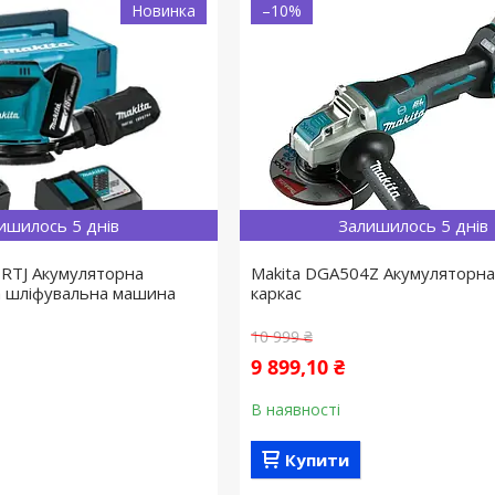
Новинка
–10%
ишилось 5 днів
Залишилось 5 днів
RTJ Акумуляторна
Makita DGA504Z Акумуляторна
а шліфувальна машина
каркас
10 999 ₴
9 899,10 ₴
В наявності
Купити