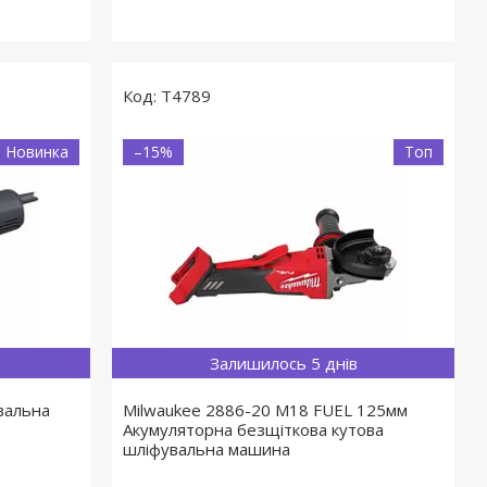
T4789
Новинка
–15%
Топ
Залишилось 5 днів
вальна
Milwaukee 2886-20 M18 FUEL 125мм
Акумуляторна безщіткова кутова
шліфувальна машина