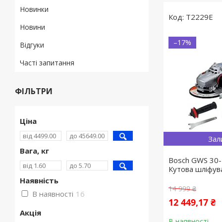
Новинки
T2229E
Новини
–17%
Відгуки
Часті запитання
ФІЛЬТРИ
Ціна
Зал
Вага, кг
Bosch GWS 30
Кутова шліфу
Наявність
14 999 ₴
В наявності
16
12 449,17 ₴
Акція
В наявності