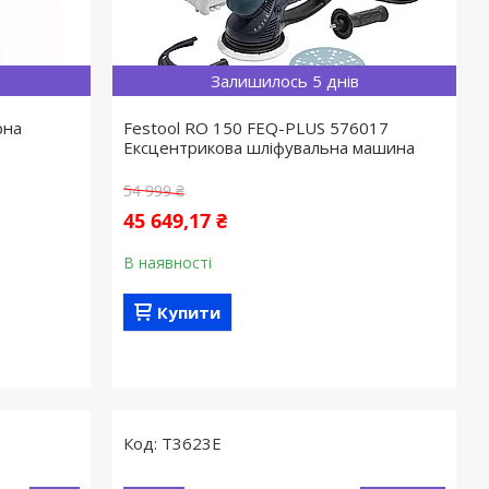
Залишилось 5 днів
рна
Festool RО 150 FEQ-PLUS 576017
Ексцентрикова шліфувальна машина
54 999 ₴
45 649,17 ₴
В наявності
Купити
T3623E