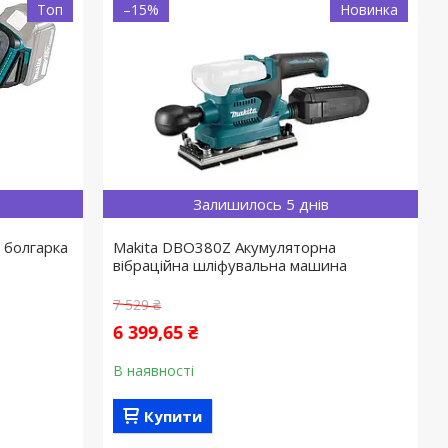
Топ
–15%
Новинка
Залишилось 5 днів
 болгарка
Makita DBO380Z Акумуляторна
вібраційна шліфувальна машина
7 529 ₴
6 399,65 ₴
В наявності
Купити