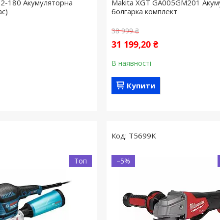
22-180 Акумуляторна
Makita XGT GA005GM201 Акум
ас)
болгарка комплект
38 999 ₴
31 199,20 ₴
В наявності
Купити
T5699K
Топ
–5%