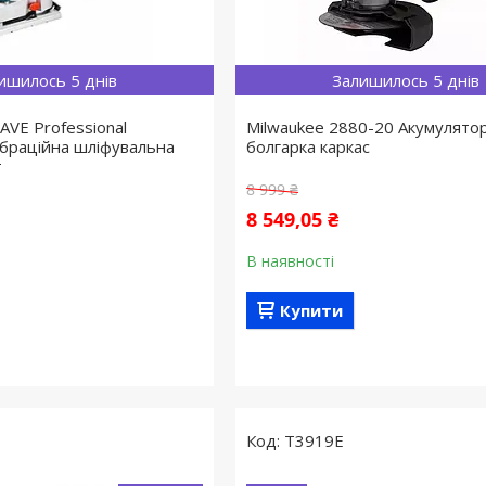
ишилось 5 днів
Залишилось 5 днів
AVE Professional
Milwaukee 2880-20 Акумулято
браційна шліфувальна
болгарка каркас
т
8 999 ₴
8 549,05 ₴
В наявності
Купити
T3919E