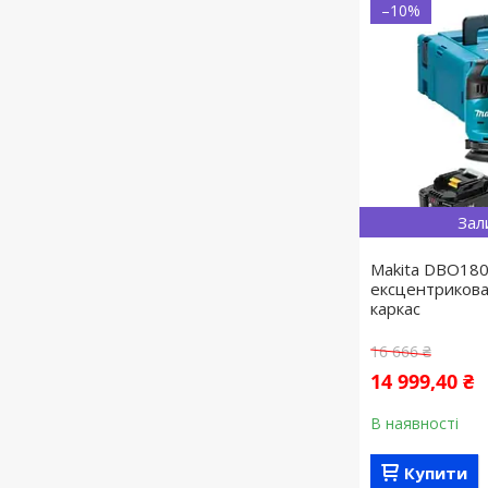
–10%
Зал
Makita DBO180
ексцентриков
каркас
16 666 ₴
14 999,40 ₴
В наявності
Купити