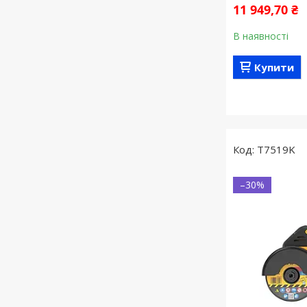
11 949,70 ₴
В наявності
Купити
T7519K
–30%