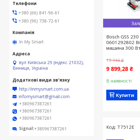
+380 (66) 841-96-61
+380 (96) 738-72-61
Зал
Bosch GSS 230 
In My Smart
0601292802 Ві
машина 300 В
13 749 ₴
вул Київська 29 (індекс 21032),
Вінниця, Україна
9 899,28 ₴
В наявності
http://inmysmart.com.ua
Купити
infomysmart@gmail.com
+380967387261
+380967387261
+380967387261
T7512E
Signal
+380967387261