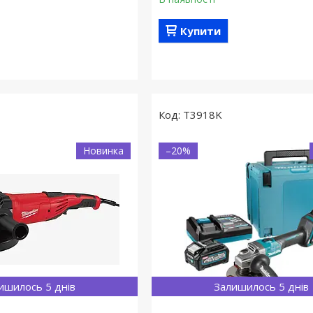
Купити
T3918K
Новинка
–20%
ишилось 5 днів
Залишилось 5 днів