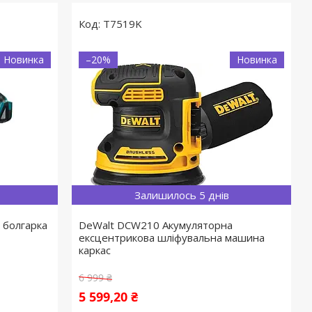
T7519K
Новинка
–20%
Новинка
Залишилось 5 днів
 болгарка
DeWalt DCW210 Акумуляторна
ексцентрикова шліфувальна машина
каркас
6 999 ₴
5 599,20 ₴