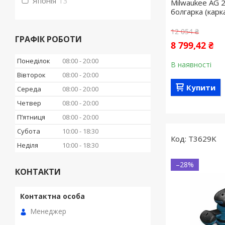
Японія
13
Milwaukee AG 
болгарка (карк
12 054 ₴
ГРАФІК РОБОТИ
8 799,42 ₴
Понеділок
08:00
20:00
В наявності
Вівторок
08:00
20:00
Купити
Середа
08:00
20:00
Четвер
08:00
20:00
Пʼятниця
08:00
20:00
Субота
10:00
18:30
T3629K
Неділя
10:00
18:30
–28%
КОНТАКТИ
Менеджер