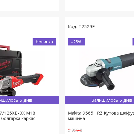
T2529E
Новинка
–25%
ишилось 5 днів
Залишилось 5 днів
AGV125XB-0X M18
Makita 9565HRZ Кутова шліфу
 болгарка каркас
машина
5 999 ₴