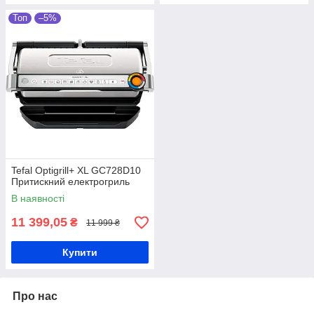
Топ
–5%
Tefal Optigrill+ XL GC728D10
Притискний електрогриль
В наявності
11 399,05
₴
11 999 ₴
Купити
Про нас