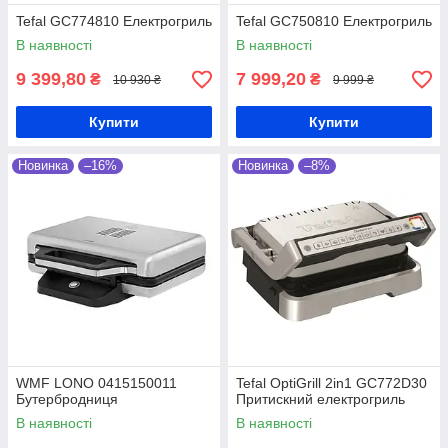
Tefal GC774810 Електрогриль
Tefal GC750810 Електрогриль
В наявності
В наявності
9 399,80
7 999,20
₴
₴
10 930 ₴
9 999 ₴
Купити
Купити
Новинка
–16%
Новинка
–8%
WMF LONO 0415150011
Tefal OptiGrill 2in1 GC772D30
Бутербродниця
Притискний електрогриль
В наявності
В наявності