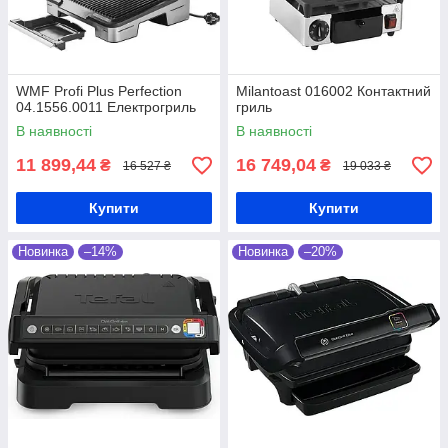
WMF Profi Plus Perfection
Milantoast 016002 Контактний
04.1556.0011 Електрогриль
гриль
В наявності
В наявності
11 899,44
16 749,04
₴
₴
16 527 ₴
19 033 ₴
Купити
Купити
Новинка
–14%
Новинка
–20%