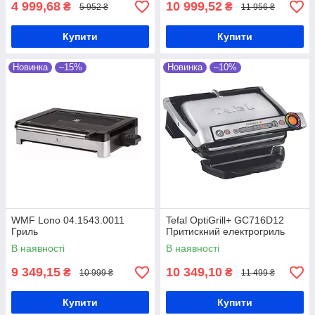
4 999,68
10 999,52
₴
₴
5 952 ₴
11 956 ₴
Купити
Купити
Новинка
–15%
Новинка
–10%
WMF Lono 04.1543.0011
Tefal OptiGrill+ GC716D12
Гриль
Притискний електрогриль
В наявності
В наявності
9 349,15
10 349,10
₴
₴
10 999 ₴
11 499 ₴
Купити
Купити