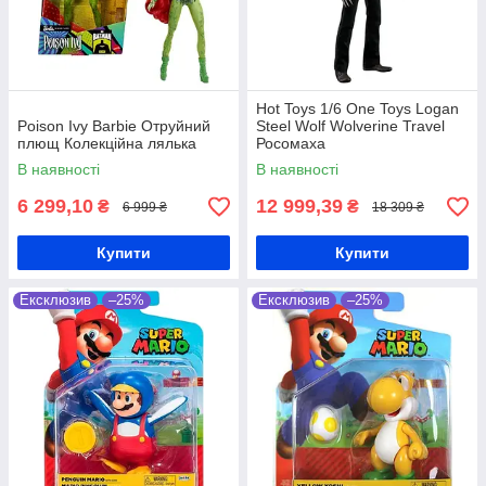
Hot Toys 1/6 One Toys Logan
Poison Ivy Barbie Отруйний
Steel Wolf Wolverine Travel
плющ Колекційна лялька
Росомаха
В наявності
В наявності
6 299,10
12 999,39
₴
₴
6 999 ₴
18 309 ₴
Купити
Купити
Ексклюзив
–25%
Ексклюзив
–25%