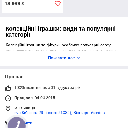
18 999
₴
Колекційні іграшки: види та популярні
категорії
Колекційні іграшки та фігурки особливо популярні серед
поціновувачів поп-культури — кінематографу, ігор та навіть
аніме. Вони зображують популярних персонажів (реальних
Показати все
чи вигаданих) та поділяються на такі категорії:
Вінілові.
Зазвичай вони мають велику голову та значно менше
Про нас
тіло.
Ляльки.
100% позитивних з 31 відгука за рік
Колекційні іграшки, які зазвичай мають рухомі
Працює з 04.04.2015
елементи.
Моделі транспорту.
м. Вінниця
Це точні копії автівок чи літаків, що зменшені у десятки
вул Київська 29 (індекс 21032), Вінниця, Україна
разів. Вони, як правило, мають максимальний рівень
деталізації.
Контакти