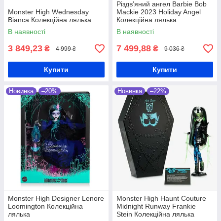
Різдвʼяний ангел Barbie Bob
Monster High Wednesday
Mackie 2023 Holiday Angel
Bianca Колекційна лялька
Колекційна лялька
В наявності
В наявності
3 849,23
7 499,88
₴
₴
4 999 ₴
9 036 ₴
Купити
Купити
Новинка
–20%
Новинка
–22%
Monster High Designer Lenore
Monster High Haunt Couture
Loomington Колекційна
Midnight Runway Frankie
лялька
Stein Колекційна лялька