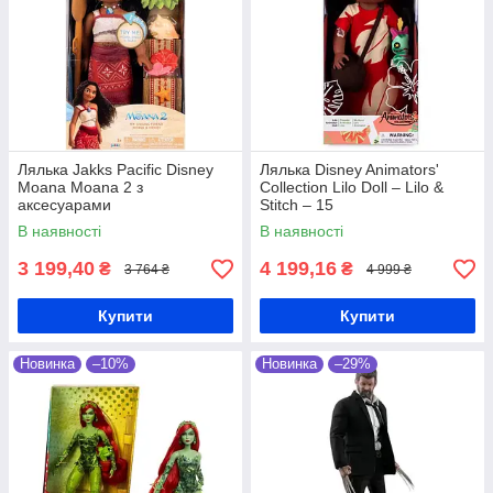
Лялька Jakks Pacific Disney
Лялька Disney Animators'
Moana Moana 2 з
Collection Lilo Doll – Lilo &
аксесуарами
Stitch – 15
В наявності
В наявності
3 199,40
4 199,16
₴
₴
3 764 ₴
4 999 ₴
Купити
Купити
Новинка
–10%
Новинка
–29%