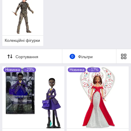
аксесуарів з особливим сенсом.
Оригінальна та безпечна продукція.
Гарантія на всі товари. Щоденна
відправка замовлень.
Колекційні фігурки
Ознайомитися з асортиментом
➞
Сортування
0
Фільтри
Новинка
–23%
Новинка
–17%