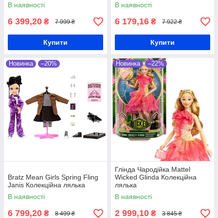
В наявності
В наявності
6 399,20
6 179,16
₴
₴
7 999 ₴
7 922 ₴
Купити
Купити
Новинка
–20%
Новинка
–22%
Глінда Чародійка Mattel
Bratz Mean Girls Spring Fling
Wicked Glinda Колекційна
Janis Колекційна лялька
лялька
В наявності
В наявності
6 799,20
2 999,10
₴
₴
8 499 ₴
3 845 ₴