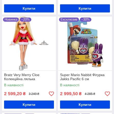
Купити
Купити
Новинка
–20%
Ексклюзив
–30%
Bratz Very Merry Cloe
Super Mario Nabbit Фігурка
Колекційна лялька
Jakks Pacific 6 см
В наявності
В наявності
2 599,20
2 999,50
₴
₴
3 249 ₴
4 285 ₴
Купити
Купити